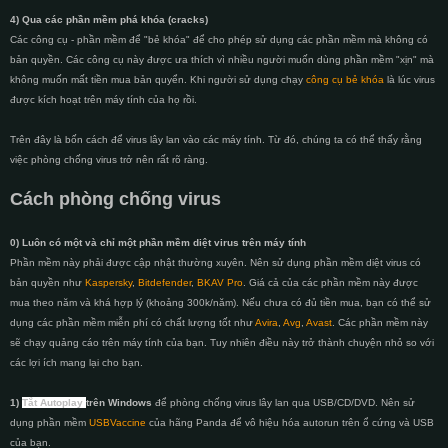
4) Qua các phần mềm phá khóa (cracks)
Các công cụ - phần mềm để "bẻ khóa" để cho phép sử dụng các phần mềm mà không có
bản quyền. Các công cụ này được ưa thích vì nhiều người muốn dùng phần mềm "xịn" mà
không muốn mất tiền mua bản quyển. Khi người sử dụng chạy
công cụ bẻ khóa
là lúc virus
được kích hoạt trên máy tính của họ rồi.
Trên đây là bốn cách để virus lây lan vào các máy tính. Từ đó, chúng ta có thể thấy rằng
việc phòng chống virus trở nên rất rõ ràng.
Cách phòng chống virus
0) Luôn có một và chỉ một phần mềm diệt virus trên máy tính
Phần mềm này phải được cập nhật thường xuyên. Nên sử dụng phần mềm diệt virus có
bản quyền như
Kaspersky
,
Bitdefender
,
BKAV Pro
. Giá cả của các phần mềm này được
mua theo năm và khá hợp lý (khoảng 300k/năm). Nếu chưa có đủ tiền mua, bạn có thể sử
dụng các phần mềm miễn phí có chất lượng tốt như
Avira
,
Avg
,
Avast
. Các phần mềm này
sẽ chạy quảng cáo trên máy tính của bạn. Tuy nhiên điều này trở thành chuyện nhỏ so với
các lợi ích mang lại cho bạn.
1)
Tắt
Autoplay
trên Windows
để phòng chống virus lây lan qua USB/CD/DVD. Nên sử
dụng phần mềm
USBVaccine
của hãng Panda để vô hiệu hóa autorun trên ổ cứng và USB
của bạn.