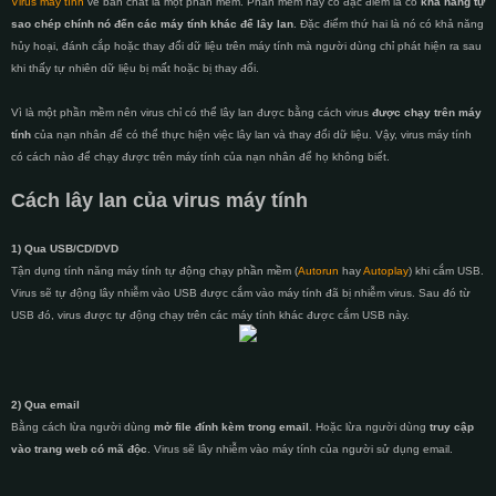
Virus máy tính
về bản chất là một phần mềm. Phần mềm này có đặc điểm là có
khả năng tự
sao chép chính nó đến các máy tính khác để lây lan
. Đặc điểm thứ hai là nó có khả năng
hủy hoại, đánh cắp hoặc thay đổi dữ liệu trên máy tính mà người dùng chỉ phát hiện ra sau
khi thấy tự nhiên dữ liệu bị mất hoặc bị thay đổi.
Vì là một phần mềm nên virus chỉ có thể lây lan được bằng cách virus
được chạy trên máy
tính
của nạn nhân để có thể thực hiện việc lây lan và thay đổi dữ liệu. Vậy, virus máy tính
có cách nào để chạy được trên máy tính của nạn nhân để họ không biết.
Cách lây lan của virus máy tính
1) Qua USB/CD/DVD
Tận dụng tính năng máy tính tự động chạy phần mềm (
Autorun
hay
Autoplay
) khi cắm USB.
Virus sẽ tự động lây nhiễm vào USB được cắm vào máy tính đã bị nhiễm virus. Sau đó từ
USB đó, virus được tự động chạy trên các máy tính khác được cắm USB này.
2) Qua email
Bằng cách lừa người dùng
mở file đính kèm trong email
. Hoặc lừa người dùng
truy cập
vào trang web có mã độc
. Virus sẽ lây nhiễm vào máy tính của người sử dụng email.