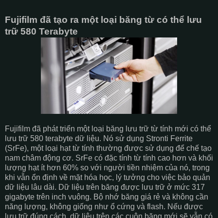
Fujifilm đã tạo ra một loại băng từ có thể lưu
trữ 580 Terabyte
Fujifilm đã phát triển một loại băng lưu trữ từ tính mới có thể
lưu trữ 580 terabyte dữ liệu. Nó sử dụng Stronti Ferrite
(SrFe), một loại hạt từ tính thường được sử dụng để chế tạo
nam châm động cơ. SrFe có đặc tính từ tính cao hơn và khối
lượng hạt ít hơn 60% so với người tiền nhiệm của nó, trong
khi vẫn ổn định về mặt hóa học, lý tưởng cho việc bảo quản
dữ liệu lâu dài. Dữ liệu trên băng được lưu trữ ở mức 317
gigabyte trên inch vuông. Bộ nhớ băng giá rẻ và không cần
năng lượng, không giống như ổ cứng và flash. Nếu được
lưu trữ đúng cách, dữ liệu trên các cuộn băng mới sẽ vẫn có