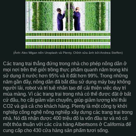
(Ảnh: Alex Wigan trên Unsplash và Plenty. Chỉnh sửa ảnh bởi Andrea Steffen)
Các trang trại thẳng đứng trong nhà cho phép nông dân ở
mọi nơi trên thế giới trồng thực phẩm quanh năm trong khi
sử dụng ít nước hơn 95% và ít đất hơn 99%. Trong những
năm gần đây, nông dân đã bắt đầu sử dụng máy bay không
người lái, robot và trí tuệ nhân tạo để cải thiện việc duy trì
mùa màng. Vì các trang trại trong nhà có thể được đặt ở bất
cứ đâu, họ cắt giảm vận chuyển, giúp giảm lượng khí thải
CO2 và giá cả cho khách hàng. Plenty là một công ty khởi
nghiệp công nghệ nông nghiệp xây dựng các trang trại trong
nhà. Nó đã nhận được 400 triệu đô la vốn đầu tư và nó có
một thỏa thuận với các cửa hàng Albertsons ở California để
cung cấp cho 430 cửa hàng sản phẩm tươi sống.