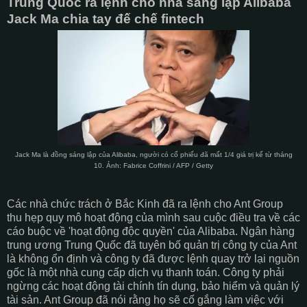
Trung Quốc ra lệnh cho nhà sáng lập Alibaba
Jack Ma chia tay đế chế fintech
Jack Ma là đồng sáng lập của Alibaba, người có cổ phiếu đã mất 1/4 giá trị kể từ tháng
10. Ảnh: Fabrice Coffrini / AFP / Getty
Các nhà chức trách ở Bắc Kinh đã ra lệnh cho Ant Group
thu hẹp quy mô hoạt động của mình sau cuộc điều tra về các
cáo buộc về 'hoạt động độc quyền' của Alibaba. Ngân hàng
trung ương Trung Quốc đã tuyên bố quản trị công ty của Ant
là không ổn định và công ty đã được lệnh quay trở lại nguồn
gốc là một nhà cung cấp dịch vụ thanh toán. Công ty phải
ngừng các hoạt động tài chính tín dụng, bảo hiểm và quản lý
tài sản. Ant Group đã nói rằng họ sẽ cố gắng làm việc với