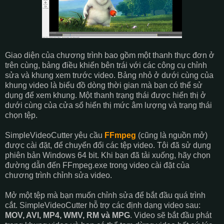
Giao diện của chương trình bao gồm một thanh thực đơn ở
trên cùng, bảng điều khiển bên trái với các công cụ chỉnh
sửa và khung xem trước video. Bảng nhỏ ở dưới cùng của
khung video là biểu đồ dòng thời gian mà bạn có thể sử
dụng để xem khung. Một thanh trạng thái được hiển thị ở
dưới cùng của cửa sổ hiển thị mức âm lượng và trạng thái
chọn tệp.
SimpleVideoCutter yêu cầu
FFmpeg
(cũng là nguồn mở)
được cài đặt, để chuyển đổi các tệp video. Tôi đã sử dụng
phiên bản Windows 64 bit. Khi bạn đã tải xuống, hãy chọn
đường dẫn đến FFmpeg.exe trong video cài đặt của
chương trình chỉnh sửa video.
Mở một tệp mà bạn muốn chỉnh sửa để bắt đầu quá trình
cắt. SimpleVideoCutter hỗ trợ các định dạng video sau:
MOV, AVI, MP4, WMV, RM và MPG
. Video sẽ bắt đầu phát