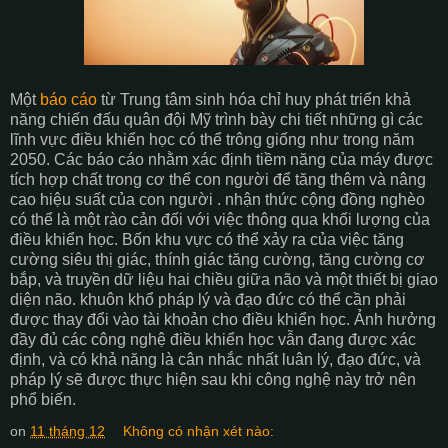
Một
báo cáo
từ Trung tâm sinh hóa chỉ huy phát triển khả
năng chiến đấu quân đội Mỹ trình bày chi tiết những gì các
lĩnh vực điều khiển học có thể trông giống như trong năm
2050. Các báo cáo nhằm xác định tiềm năng của máy được
tích hợp chất trong cơ thể con người để tăng thêm và nâng
cao hiệu suất của con người . nhận thức cộng đồng nghèo
có thể là một rào cản đối với việc thông qua khối lượng của
điều khiển học. Bốn khu vực có thể xảy ra của việc tăng
cường siêu thị giác, thính giác tăng cường, tăng cường cơ
bắp, và truyền dữ liệu hai chiều giữa não và một thiết bị giao
diện não. khuôn khổ pháp lý và đạo đức có thể cần phải
được thay đổi vào tài khoản cho điều khiển học. Ảnh hưởng
đầy đủ các công nghệ điều khiển học vẫn đang được xác
định, và có khả năng là cân nhắc nhất luân lý, đạo đức, và
pháp lý sẽ được thực hiện sau khi công nghệ này trở nên
phổ biến.
on
11 tháng 12
Không có nhận xét nào: