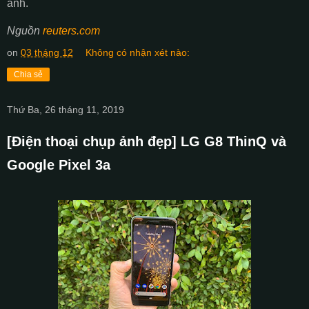
ảnh.
Nguồn
reute
rs.com
on
03 tháng 12
Không có nhận xét nào:
Chia sẻ
Thứ Ba, 26 tháng 11, 2019
[Điện thoại chụp ảnh đẹp] LG G8 ThinQ và
Google Pixel 3a