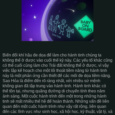
Biến đổi khí hậu đe dọa để làm cho hành tinh chúng ta
không thể ở được vào cuối thế kỷ này. Các yếu tố khác cũng
có thể cuối cùng làm cho Trái đất không thể ở được, vì vậy
việc lập kế hoạch cho một lối thoát tiềm năng từ hành tinh
này là một phản ứng cần thiết để các mối đe dọa tiềm năng.
Sao Hỏa là điểm đến rõ ràng nhất, với nhiều sứ mệnh
không gian đã tập trung vào hành tinh. Hành tinh khác có
thể tồn tại, nhưng quãng đường di chuyển tính theo năm
ánh sáng. Một cuộc hành trình đến một trong những hành
tinh sẽ mất nhiều thế hệ để hoàn thành. Những vấn đề liên
quan đến một cuộc hành trình như vậy rất rộng, liên quan
đến các lĩnh vực như sinh học, xã hội học, kỹ thuật, vật lý, và