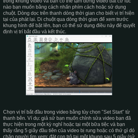
trong khung video và bạn có thể tạm dừng video bất cứ lúc
nào bạn muốn bằng cách nhấn phím cách hoặc sử dụng
chuột. Dòng dọc trên thanh dòng thời gian cho biết vị trí hiện
tại của phát lại. Di chuột qua dòng thời gian để xem trước
khung hình để bật lên, bạn có thể sử dụng điều này để quyết
định vị trí bắt đầu và kết thúc.
Chọn vị trí bắt đầu trong video bằng tùy chọn "Set Start" từ
thanh bên. Ví dụ: giả sử bạn muốn chỉnh sửa video bạn đã
thực hiện trong một kỳ nghỉ hoặc tại một bữa tiệc và bạn
thấy rằng 5 giây đầu tiên của video bị rung hoặc có thứ gì đó
chặn người tìm xem; đặt con trỏ tại một khung sau 5 giây (sử