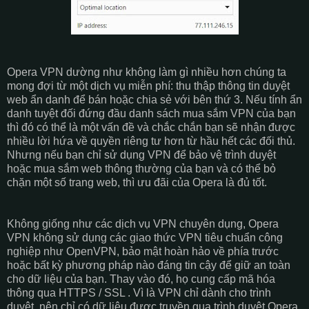
Opera VPN dường như không làm gì nhiều hơn chúng ta
mong đợi từ một dịch vụ miễn phí: thu thập thông tin duyệt
web ẩn danh để bán hoặc chia sẻ với bên thứ 3. Nếu tính ẩn
danh tuyệt đối đứng đầu danh sách mua sắm VPN của bạn
thì đó có thể là một vấn đề và chắc chắn bạn sẽ nhận được
nhiều lời hứa về quyền riêng tư hơn từ hầu hết các đối thủ.
Nhưng nếu bạn chỉ sử dụng VPN để bảo vệ trình duyệt
hoặc mua sắm web thông thường của bạn và có thể bỏ
chặn một số trang web, thì ưu đãi của Opera là đủ tốt.
Không giống như các dịch vụ VPN chuyên dụng, Opera
VPN không sử dụng các giao thức VPN tiêu chuẩn công
nghiệp như OpenVPN, bảo mật hoàn hảo về phía trước
hoặc bất kỳ phương pháp nào đáng tin cậy để giữ an toàn
cho dữ liệu của bạn. Thay vào đó, họ cung cấp mã hóa
thông qua HTTPS / SSL . Vì là VPN chỉ dành cho trình
duyệt, nên chỉ có dữ liệu được truyền qua trình duyệt Opera