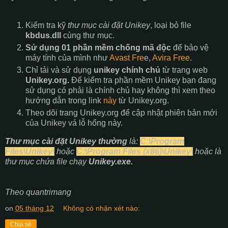
Kiểm tra kỹ
thư mục cài đặt Unikey
, loại bỏ file
kbdus.dll
cùng thư mục.
Sử dụng 01 phần mềm chống mã độc
để bảo vệ
máy tính của mình như
Avast Fre
e,
Avira Free
.
Chỉ tải và sử dụng
unikey chính chủ
từ trang web
Unikey.org.
Để kiểm tra phần mềm Unikey bạn đang
sử dụng có phải là chính chủ hay không thì xem theo
hướng dẫn trong link
này
từ Unikey.org.
Theo dõi trang Unikey.org để cập nhật phiên bản mới
của Unikey vá lỗ hổng này.
Thư mục cài đặt Unikey thường
là:
C:\Program
Files\Unikey\
hoặc
C:\Program Files (x86)\Unikey\
hoặc là
thư mục chứa file chạy
Unikey.exe.
Theo quantrimang
on
05 tháng 12
Không có nhận xét nào:
Chia sẻ