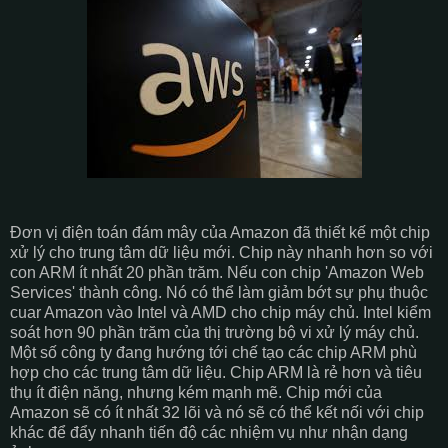
Đơn vị điện toán đám mây của Amazon đã thiết kế một chip
xử lý cho trung tâm dữ liệu mới. Chip này nhanh hơn so với
con ARM ít nhất 20 phần trăm. Nếu con chip 'Amazon Web
Services' thành công. Nó có thể làm giảm bớt sự phụ thuộc
cuar Amazon vào Intel và AMD cho chip máy chủ. Intel kiểm
soát hơn 90 phần trăm của thị trường bộ vi xử lý máy chủ.
Một số công ty đang hướng tới chế tạo các chip ARM phù
hợp cho các trung tâm dữ liệu. Chip ARM là rẻ hơn và tiêu
thụ ít điện năng, nhưng kém mạnh mẽ. Chip mới của
Amazon sẽ có ít nhất 32 lõi và nó sẽ có thể kết nối với chip
khác để đẩy nhanh tiến độ các nhiệm vụ như nhận dạng