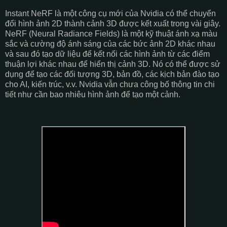
Instant NeRF là một công cụ mới của Nvidia có thể chuyển
đổi hình ảnh 2D thành cảnh 3D được kết xuất trong vài giây.
NeRF (Neural Radiance Fields) là một kỹ thuật ánh xạ màu
sắc và cường độ ánh sáng của các bức ảnh 2D khác nhau
và sau đó tạo dữ liệu để kết nối các hình ảnh từ các điểm
thuận lợi khác nhau để hiển thị cảnh 3D. Nó có thể được sử
dụng để tạo các đối tượng 3D, bản đồ, các kịch bản đào tạo
cho AI, kiến ​​trúc, v.v. Nvidia vẫn chưa công bố thông tin chi
tiết như cần bao nhiêu hình ảnh để tạo một cảnh.