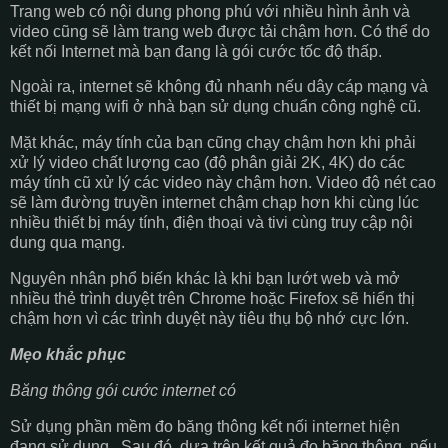
Trang web có nội dung phong phú với nhiều hình ảnh và
video cũng sẽ làm trang web được tải chậm hơn. Có thể do
kết nối Internet mà bạn đang là gói cước tốc độ thấp.
Ngoài ra, internet sẽ không đủ nhanh nếu dây cáp mạng và
thiết bị mạng wifi ở nhà bạn sử dụng chuẩn công nghệ cũ.
Mặt khác, máy tính của bạn cũng chạy chậm hơn khi phải
xử lý video chất lượng cao (độ phân giải 2K, 4K) do các
máy tính cũ xử lý các video này chậm hơn. Video độ nét cao
sẽ làm đường truyền internet chậm chạp hơn khi cùng lúc
nhiều thiết bị máy tính, điện thoại và tivi cùng truy cập nội
dung qua mạng.
Nguyên nhân phổ biến khác là khi bạn lướt web và mở
nhiều thẻ trình duyệt trên Chrome hoặc Firefox sẽ hiển thị
chậm hơn vì các trình duyệt này tiêu thụ bộ nhớ cực lớn.
Mẹo khắc phục
Băng thông gói cước internet có
Sử dụng phần mềm đo băng thông kết nối internet hiện
đang sử dụng. Sau đó, dựa trên kết quả đo băng thông, nếu