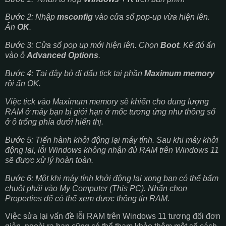
Bước 2: Nhập
msconfig
vào cửa sổ pop-up vừa hiện lên.
Ấn
OK
.
Bước 3: Cửa sổ pop up mới hiện lên. Chọn
Boot
. Kế đó ấn
vào ô
Advanced Options
.
Bước 4: Tại đây bỏ đi dấu tick tại phần
Maximum memory
rồi ấn OK.
Việc tick vào Maximum memory sẽ khiến cho dung lượng
RAM ở máy bạn bị giới hạn ở mốc tương ứng như thông số
ở ô trống phía dưới hiển thị.
Bước 5: Tiến hành khởi động lại máy tính. Sau khi máy khởi
động lại, lỗi Windows không nhận đủ RAM trên Windows 11
sẽ được xử lý hoàn toàn.
Bước 6: Một khi máy tính khởi động lại xong bạn có thể bấm
chuột phải vào My Computer (This PC). Nhấn chọn
Properties để có thể xem được thông tin RAM.
Việc sửa lại vấn đề lỗi RAM trên Windows 11 tương đối đơn