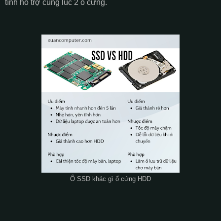
tính hỗ trợ cùng lúc 2 ổ cứng.
Ổ SSD khác gì ổ cứng HDD