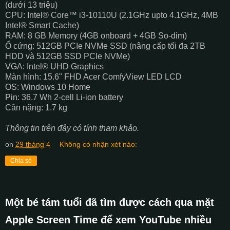
(dưới 13 triệu)
CPU: Intel® Core™ i3-10110U (2.1GHz upto 4.1GHz, 4MB
Intel® Smart Cache)
RAM: 8 GB Memory (4GB onboard + 4GB So-dim)
Ổ cứng: 512GB PCIe NVMe SSD (nâng cấp tối đa 2TB
HDD và 512GB SSD PCIe NVMe)
VGA: Intel® UHD Graphics
Màn hình: 15.6" FHD Acer ComfyView LED LCD
OS: Windows 10 Home
Pin: 36.7 Wh 2-cell Li-ion battery
Cân nặng: 1.7 kg
Thông tin trên đây có tính tham khảo.
on
29 tháng 4
Không có nhận xét nào:
Chia sẻ
Một bé tám tuổi đã tìm được cách qua mặt
Apple Screen Time để xem YouTube nhiều