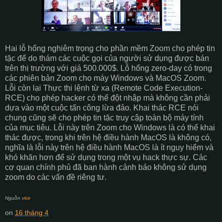
Hai lỗ hổng nghiêm trọng cho phần mềm Zoom cho phép tin
tặc để do thám các cuộc gọi của người sử dụng được bán
trên thị trường với giá 500.000$. Lỗ hổng zero-day có trong
các phiên bản Zoom cho máy Windows và MacOS Zoom.
Lỗi còn lại Thực thi lệnh từ xa (Remote Code Execution-
RCE) cho phép hacker có thể đột nhập mà không cần phải
dựa vào một cuộc tấn công lừa đảo. Khai thác RCE nói
chung cũng sẽ cho phép tin tặc truy cập toàn bộ máy tính
của mục tiêu. Lỗi này trên Zoom cho Windows là có thể khai
thác được, trong khi trên hệ điều hành MacOS là không có,
nghĩa là lỗi này trên hệ điều hành MacOS là ít nguy hiểm và
khó khăn hơn để sử dụng trong một vụ hack thực sự. Các
cơ quan chính phủ đã ban hành cảnh báo không sử dụng
zoom do các vấn đề riêng tư.
Nguồn
vice
on
16 tháng 4