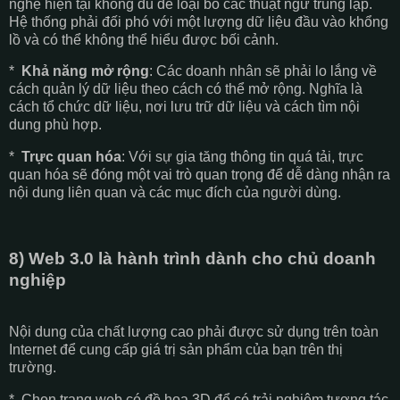
nghệ hiện tại không đủ để loại bỏ các thuật ngữ trùng lặp.
Hệ thống phải đối phó với một lượng dữ liệu đầu vào khổng
lồ và có thể không thể hiểu được bối cảnh.
*
Khả năng mở rộng
: Các doanh nhân sẽ phải lo lắng về
cách quản lý dữ liệu theo cách có thể mở rộng. Nghĩa là
cách tổ chức dữ liệu, nơi lưu trữ dữ liệu và cách tìm nội
dung phù hợp.
*
Trực quan hóa
: Với sự gia tăng thông tin quá tải, trực
quan hóa sẽ đóng một vai trò quan trọng để dễ dàng nhận ra
nội dung liên quan và các mục đích của người dùng.
8) Web 3.0 là hành trình dành cho chủ doanh
nghiệp
Nội dung của chất lượng cao phải được sử dụng trên toàn
Internet để cung cấp giá trị sản phẩm của bạn trên thị
trường.
* Chọn trang web có đồ họa 3D để có trải nghiệm tương tác