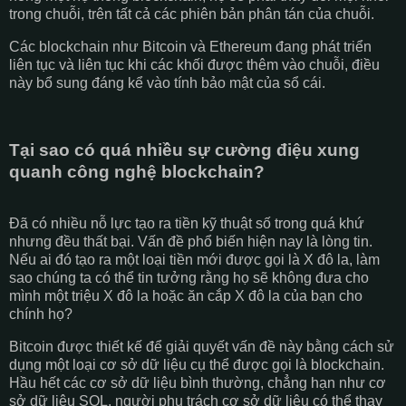
trong chuỗi, trên tất cả các phiên bản phân tán của chuỗi.
Các blockchain như Bitcoin và Ethereum đang phát triển
liên tục và liên tục khi các khối được thêm vào chuỗi, điều
này bổ sung đáng kể vào tính bảo mật của sổ cái.
Tại sao có quá nhiều sự cường điệu xung
quanh công nghệ blockchain?
Đã có nhiều nỗ lực tạo ra tiền kỹ thuật số trong quá khứ
nhưng đều thất bại. Vấn đề phổ biến hiện nay là lòng tin.
Nếu ai đó tạo ra một loại tiền mới được gọi là X đô la, làm
sao chúng ta có thể tin tưởng rằng họ sẽ không đưa cho
mình một triệu X đô la hoặc ăn cắp X đô la của bạn cho
chính họ?
Bitcoin được thiết kế để giải quyết vấn đề này bằng cách sử
dụng một loại cơ sở dữ liệu cụ thể được gọi là blockchain.
Hầu hết các cơ sở dữ liệu bình thường, chẳng hạn như cơ
sở dữ liệu SQL, người phụ trách cơ sở dữ liệu có thể thay