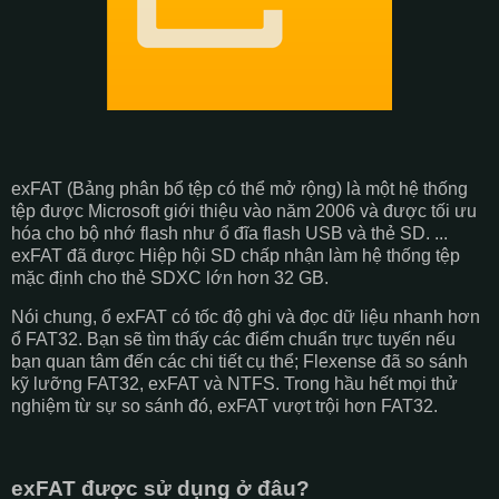
exFAT (Bảng phân bổ tệp có thể mở rộng) là một hệ thống
tệp được Microsoft giới thiệu vào năm 2006 và được tối ưu
hóa cho bộ nhớ flash như ổ đĩa flash USB và thẻ SD. ...
exFAT đã được Hiệp hội SD chấp nhận làm hệ thống tệp
mặc định cho thẻ SDXC lớn hơn 32 GB.
Nói chung, ổ exFAT có tốc độ ghi và đọc dữ liệu nhanh hơn
ổ FAT32. Bạn sẽ tìm thấy các điểm chuẩn trực tuyến nếu
bạn quan tâm đến các chi tiết cụ thể; Flexense đã so sánh
kỹ lưỡng FAT32, exFAT và NTFS. Trong hầu hết mọi thử
nghiệm từ sự so sánh đó, exFAT vượt trội hơn FAT32.
exFAT được sử dụng ở đâu?