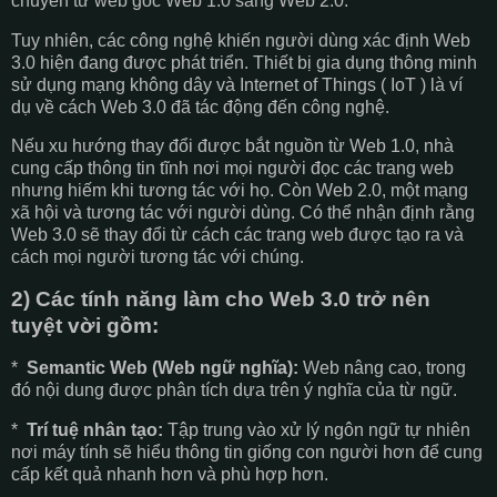
chuyển từ web gốc Web 1.0 sang Web 2.0.
Tuy nhiên, các công nghệ khiến người dùng xác định Web
3.0 hiện đang được phát triển. Thiết bị gia dụng thông minh
sử dụng mạng không dây và Internet of Things ( IoT ) là ví
dụ về cách Web 3.0 đã tác động đến công nghệ.
Nếu xu hướng thay đổi được bắt nguồn từ Web 1.0, nhà
cung cấp thông tin tĩnh nơi mọi người đọc các trang web
nhưng hiếm khi tương tác với họ. Còn Web 2.0, một mạng
xã hội và tương tác với người dùng. Có thể nhận định rằng
Web 3.0 sẽ thay đổi từ cách các trang web được tạo ra và
cách mọi người tương tác với chúng.
2) Các tính năng làm cho Web 3.0 trở nên
tuyệt vời gồm:
*
Semantic Web (Web ngữ nghĩa):
Web nâng cao, trong
đó nội dung được phân tích dựa trên ý nghĩa của từ ngữ.
*
Trí tuệ nhân tạo:
Tập trung vào xử lý ngôn ngữ tự nhiên
nơi máy tính sẽ hiểu thông tin giống con người hơn để cung
cấp kết quả nhanh hơn và phù hợp hơn.