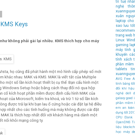
trí tuệ nhâ
nghệ
thô
xuannguye
8
xuân nguy
laptop cho 
à KMS Keys
sao lưu
tốt
recommen
trang web 
Linux
Wind
như không phải gài lại nhiều. KMS thích hợp cho máy
gaming lap
máy tính
g
khuyến cá
tính xách 
phần mềm 
tablets
t
Vista, họ cũng đã phát hành một mô hình cấp phép số mới
xuannguye
ềm khác nhau: MAK và KMS. MAK là viết tắt của Multiple
AVG Free An
ho một số lần kích hoạt thiết bị cụ thể. Bạn cấu hình một
tính bảng t
g Windows Setup hoặc bằng cách thay đổi nó qua hộp
đổi khí hậu
 bạn cố kích hoạt phần mềm được định cấu hình MAK của
nghệ
dell
d
galaxy
good
 hoạt của Microsoft, kiểm tra khoá, và trừ 1 từ số lần kích
phần mềm 
ông được trả lại khi bạn lau ổ cứng hoặc cài đặt lại hệ điều
em an toàn
 hợp nhất cho các tình huống mà máy không được cài đặt
dụng tốt
201
i. MAK là thích hợp nhất đối với khách hàng mà dành một
CPU
Elonk
ết nối khỏi mạng công ty.
OpenDNS
T
liệu
blockch
học máy
d