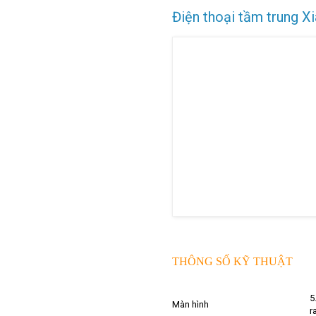
Điện thoại tầm trung X
THÔNG SỐ KỸ THUẬT
5
Màn hình
r