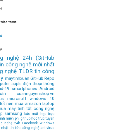
6)
 tuần trước
hủ
gs
ng nghệ 24h
(GitHub
tin công nghệ mới nhất
ng nghệ
TLDR
tin công
ay
maytinhxuan
GitHub Repo
puter
apple
điện thoại thông
id-19
smartphones
Android
àn
xuannguyenshop.vn
us
microsoft
windows 10
 tốt nên mua
amazon
laptop
mua
máy tính tốt
công nghệ
op
samsung
bảo mật
họp trực
ính
miễn phí
github
học trực tuyến
ng nghệ 24h
Facebook
Windows
 nhật tin tức công nghệ
antivirus