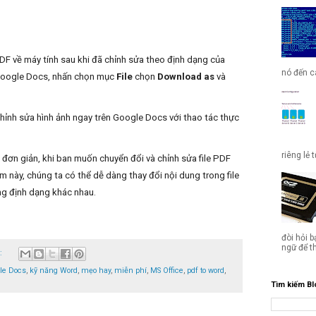
 PDF về máy tính sau khi đã chỉnh sửa theo định dạng của
nó đến cá
 Google Docs, nhấn chọn mục
File
chọn
Download as
và
hỉnh sửa hình ảnh ngay trên Google Docs với thao tác thực
riêng lẻ 
 đơn giản, khi ban muốn chuyển đổi và chỉnh sửa file PDF
m này, chúng ta có thể dễ dàng thay đổi nội dung trong file
g định dạng khác nhau.
đòi hỏi b
ngữ để t
o:
le Docs
,
kỹ năng Word
,
mẹo hay
,
miễn phí
,
MS Office
,
pdf to word
,
Tìm kiếm Bl