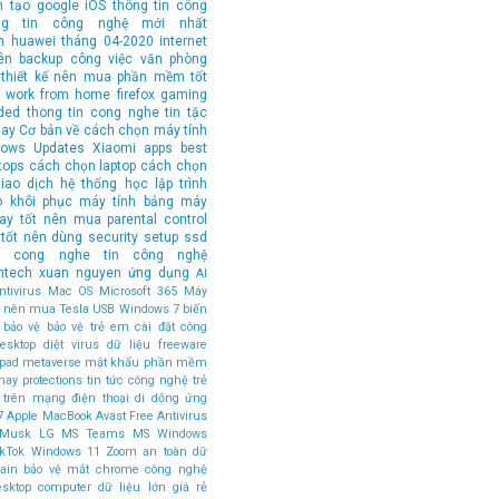
n tạo
google
iOS
thông tin công
ng tin công nghệ mới nhất
n
huawei
tháng 04-2020
internet
ên
backup
công việc văn phòng
thiết kế
nên mua
phần mềm tốt
work from home
firefox
gaming
ded
thong tin cong nghe
tin tặc
hay
Cơ bản về cách chọn máy tính
ows Updates
Xiaomi
apps
best
tops
cách chọn laptop
cách chọn
iao dịch
hệ thống
học lập trình
o
khôi phục
máy tính bảng
máy
tay tốt nên mua
parental control
tốt nên dùng
security
setup
ssd
in cong nghe
tin công nghệ
ntech
xuan nguyen
ứng dụng
AI
tivirus
Mac OS
Microsoft 365
Máy
ốt nên mua
Tesla
USB
Windows 7
biến
bảo vệ
bảo vệ trẻ em
cài đặt
công
esktop
diệt virus
dữ liệu
freeware
ipad
metaverse
mật khẩu
phần mềm
hay
protections
tin tức công nghệ
trẻ
 trên mạng
điện thoại di dộng
ứng
7
Apple MacBook
Avast Free Antivirus
 Musk
LG
MS Teams
MS Windows
ikTok
Windows 11
Zoom
an toàn dữ
ain
bảo vệ mắt
chrome
công nghệ
esktop computer
dữ liệu lớn
giá rẻ