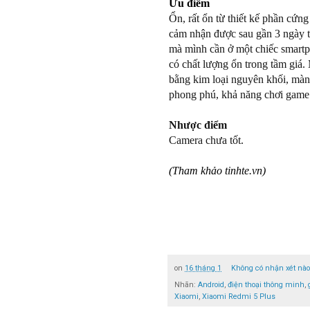
Ưu điểm
Ổn, rất ổn từ thiết kế phần cứ
cảm nhận được sau gần 3 ngày t
mà mình cần ở một chiếc smartph
có chất lượng ổn trong tầm giá
bằng kim loại nguyên khối, màn 
phong phú, khả năng chơi game 3
Nhược điểm
Camera chưa tốt.
(Tham khảo tinhte.vn)
on
16 tháng 1
Không có nhận xét nà
Nhãn:
Android
,
điện thoại thông minh
,
Xiaomi
,
Xiaomi Redmi 5 Plus