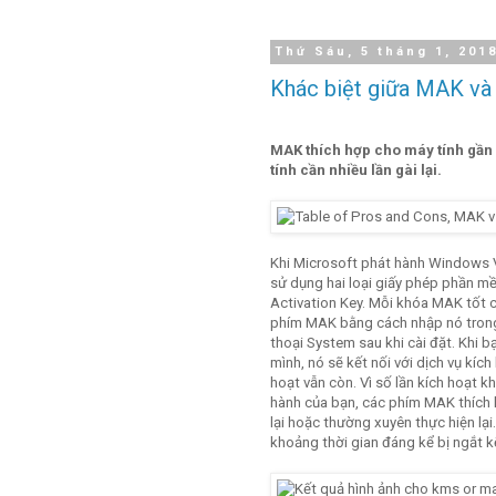
Thứ Sáu, 5 tháng 1, 201
Khác biệt giữa MAK v
MAK thích hợp cho máy tính gần 
tính cần nhiều lần gài lại.
Khi Microsoft phát hành Windows 
sử dụng hai loại giấy phép phần m
Activation Key. Mỗi khóa MAK tốt c
phím MAK bằng cách nhập nó tron
thoại System sau khi cài đặt. Khi
mình, nó sẽ kết nối với dịch vụ kích
hoạt vẫn còn. Vì số lần kích hoạt kh
hành của bạn, các phím MAK thích
lại hoặc thường xuyên thực hiện lạ
khoảng thời gian đáng kể bị ngắt k