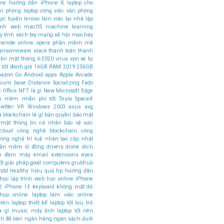
ome
hướng dẫn
iPhone X
laptop cho
ăn phòng
laptop công việc văn phòng
rực tuyến
lenovo
làm việc tại nhà
lập
rình web
macOS
machine learning
 tính xách tay
mạng xã hội
mẹo hay
nenote
online
opera
phần mềm mã
ansomeware
slack
thanh toán
thanh
tiền mặt
tháng 6-2020
virus
vpn
xe tự
 tốt
đánh giá
16GB RAM
2019
256GB
azon Go
Android apps
Apple Arcade
mium base
Distance Socializing
Fado
 Office
NFT là gì
New Microsoft Edge
n mềm miễn phí tốt
Tesla SpaceX
witter
VR
Windows 2003
asus
avg
a
blockchain là gì
bản quyền
bảo mật
 mật thông tin cá nhân
bảo vệ sức
cloud
công nghệ blockchain
công
ông nghệ trí tuệ nhân tạo
cập nhật
phần mềm
di động
drivers
drone
dịch
án đám mây
email
extensions
eyes
ốt
giải pháp
good computers
grubhub
hdd
healthy
hiệu quả
hp
hướng dẫn
học lập trình web
học online
iPhone
2
iPhone 13
keyboard
không mất dữ
 họp online
laptop làm việc online
viên
laptop thiết kế
laptop tốt
lưu trữ
à gì
music
máy tính laptop tốt nên
nh để bàn
ngân hàng
ngân sách dưới