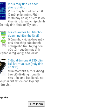
Virus máy tính và cách
phòng chống
Virus máy tính về bản chất
là một phần mềm. Phần
mềm này có đặc điểm là có
khả năng tự sao chép chính
c máy tính khác để lây lan...
Lợi ích ảo hóa lưu trữ cho
doanh nghiệp nhỏ là gì?
Giống như việc ảo hóa máy
chủ cho phép các doanh
nghiệp nhỏ trừu tượng hóa
các tài nguyên máy tính
từ phần cứng vật lý, các lợi ích...
7 đặc điểm của ổ SSD cần
biết khi mua SSD (máy tính
có SSD)
Mua một thiết bị mới không
bao giờ dễ dàng trong lần
đầu tiên, đặc biệt là nếu nó
ạn phải biết tất cả các loại biệt
hậm ch...
og này