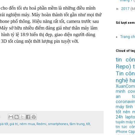
ng cho đến tối ưu hoá phần mềm là những điều mình
►
2017
(6
rải nghiệm máy. Máy hoàn thành tốt gần như mọi thứ
one phổ thông. Hiệu năng rất tốt, camera trước sau
Số lượt xem
. Máy sở hữu nhiều điểm đáng giá như thân máy làm
hình tỷ lệ 18:9 hiển thị đẹp, giao diện người dùng
Trang c
D tốt cùng một thời lượng pin tuyệt vời.
Cloud of ta
tin cô
Repo)
Tin cô
nghệ h
XuanCom
minh
cov
an to
coronavir
máy tính
tốt nên 
24h
lapt
o:
tuyến
máy t
giá tốt
,
giá trị
,
nêm mua
,
Redmi
,
smartphones
,
tầm trung
,
tốt
,
tin tức cô
iPhone
Cập