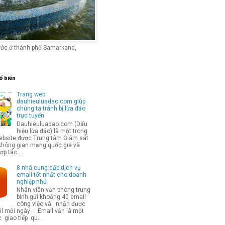
ước ở thành phố Samarkand,
ổ biến
Trang web
dauhieuluadao.com giúp
chúng ta tránh bị lừa đảo
trực tuyến
Dauhieuluadao.com (Dấu
hiệu lừa đảo) là một trong
bsite được Trung tâm Giám sát
không gian mạng quốc gia và
p tác ...
8 nhà cung cấp dịch vụ
email tốt nhất cho doanh
nghiệp nhỏ
Nhân viên văn phòng trung
bình gửi khoảng 40 email
công việc và nhận được
l mỗi ngày . Email vẫn là một
 giao tiếp qu...