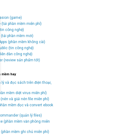
vasion (game)
e (tải phần mềm miễn phí)
tin công nghệ)
o (tải phần mềm mới)
Apps (phần mềm không cài)
blic (tin công nghệ)
(diễn đàn công nghệ)
er (review sản phẩm tốt)
n mềm hay
 lý và đọc sách trên điện thoại,
hần mềm diệt virus miễn phí)
(nén và giải nén file miễn phí)
(phần mềm đọc và convert ebook
)
ommander (quản lý files)
ice (phần mềm văn phòng miễn
(phần mềm ghi chú miễn phí)