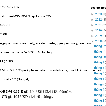
G/3G/4G - 2 Sim
Lưu trữ Blo
►
2023
(8)
ualcomm MSM8953 Snapdragon 625
►
2022
(8
►
2021
(2
2/64 GB
►
2020
(4
/4 GB
►
2019
(1
▼
2018
(5
ingerprint (rear-mounted), accelerometer, gyro, proximity, compass
tháng 1
tháng 1
on-removable Li-Po 4000 mAh battery
tháng 1
 MP, 1080p
tháng 9
tháng 8
2 MP (f/2.2, 1.25 μm), phase detection autofocus, dual-LED dual-tone flash
tháng 7
tháng 6
ndroid 7.1.2 (Nougat)
tháng 5
tháng 4
B/ROM 32 GB
giá 150 USD (3,4 triệu đồng) và
tháng 3
4 GB
giá 195 USD (4,4 triệu đồng).
tháng 2
tháng 1