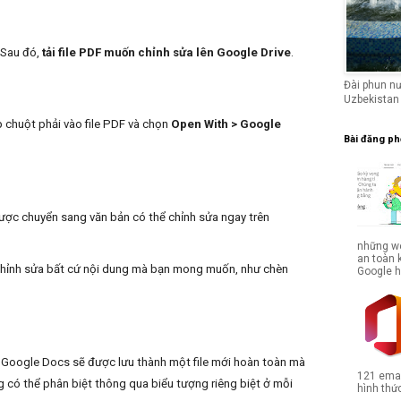
 Sau đó,
tải file PDF muốn chỉnh sửa lên Google Drive
.
Đài phun n
Uzbekistan
p chuột phải vào file PDF và chọn
Open With > Google
Bài đăng ph
được chuyển sang văn bản có thể chỉnh sửa ngay trên
những we
an toàn 
h chỉnh sửa bất cứ nội dung mà bạn mong muốn, như chèn
Google hợ
 Google Docs sẽ được lưu thành một file mới hoàn toàn mà
121 emai
 có thể phân biệt thông qua biểu tượng riêng biệt ở mỗi
hình thức