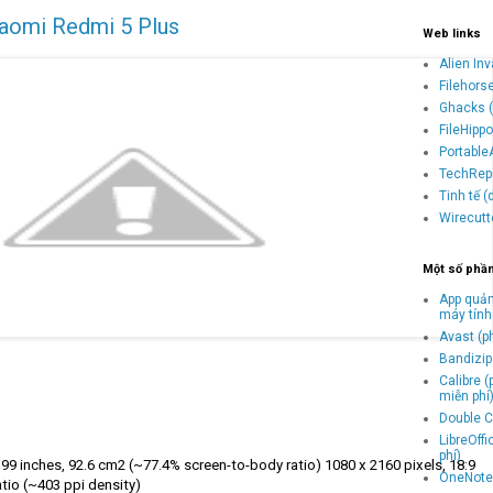
iaomi Redmi 5 Plus
Web links
Alien In
Filehors
Ghacks (
FileHipp
Portable
TechRepu
Tinh tế 
Wirecutt
Một số phầ
App quản
máy tính
Avast (p
Bandizip 
Calibre 
miễn phí
Double C
LibreOff
phí)
.99 inches, 92.6 cm2 (~77.4% screen-to-body ratio) 1080 x 2160 pixels, 18:9
OneNote 
atio (~403 ppi density)