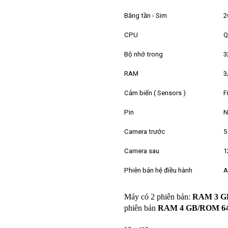
Băng tần - Sim
2
CPU
Q
Bộ nhớ trong
3
RAM
3
Cảm biến ( Sensors )
F
Pin
N
Camera trước
5
Camera sau
1
Phiên bản hệ điều hành
A
Máy có 2 phiên bản:
RAM 3 G
phiên bản
RAM 4 GB/ROM 6