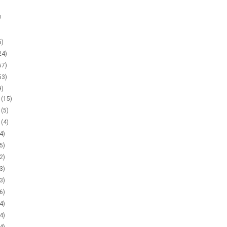
g
5)
24)
67)
53)
9)
2
(15)
1
(5)
0
(4)
(4)
(5)
(2)
(3)
(3)
(6)
(4)
(4)
(4)