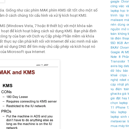
google Chr
công việc v
Khóa. Giống như các phím MAK phím KMS rất tốt cho một số
laptop học t
nằm ở cách chúng tôi cấu hình và xử lý kích hoạt KMS.
trình
lập t
malware
máy
nên dùng
o
MS (Windows Vista, 7 hoặc 8 thiết bị) với một khóa sản
nguồn mở
r
h hoạt để kích hoạt bằng cách sử dụng KMS. Bạn phải định
toán không 
công ty của bạn với Dịch vụ Cấp phép Phần mềm và khóa
lái
điện thoại
ất thực sự cần phải kết nối với Internet để xác minh mã sản
SSD
8GB
Am
sẽ sử dụng DNS để tìm máy chủ cấp phép và kích hoạt nó
BKAV
Chro
p của Microsoft qua Internet.
Google AI
MS
Note 8
Phầ
Transistor
T
avira
big dat
dữ liệu
bảo
khoẻ
clips
nghệ robot
c
cập nhật 
vụ điện to
ghacks
giá t
gài đặt
hay
chọn laptop
11
iPhone 1
liệu
laptop
laptop sinh 
metaverse l
mua
máy tí