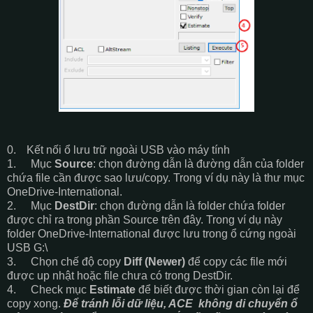
0.
Kết nối ổ lưu trữ ngoài USB vào máy tính
1.
Mục
Source
: chọn đường dẫn
là đường dẫn của folder
chứa file cần được sao lưu/copy. Trong ví dụ này là thư mục
OneDrive-International.
2.
Mục
DestDir
: chọn đường dẫn
là folder chứa folder
được chỉ ra trong phần Source trên đây. Trong ví dụ này
folder OneDrive-International được lưu trong ổ cứng ngoài
USB G:\
3.
Chọn chế độ copy
Diff (Newer)
để copy các file mới
được up nhật hoặc file chưa có trong DestDir.
4.
Check mục
Estimate
để biết được thời gian còn lại để
copy xong.
Để tránh lỗi dữ liệu, ACE không di chuyển ổ