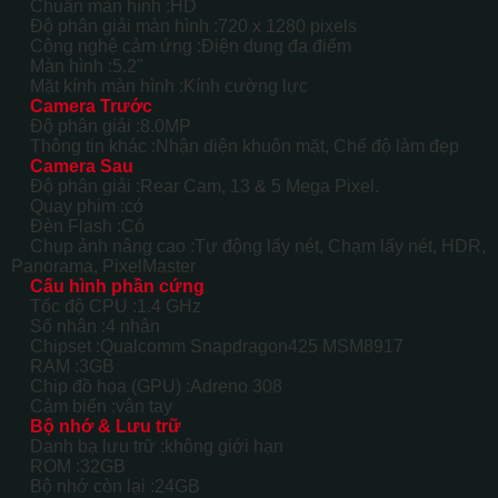
Chuẩn màn hình :
HD
Độ phân giải màn hình :
720 x 1280 pixels
Công nghệ cảm ứng :
Điện dung đa điểm
Màn hình :
5.2"
Mặt kính màn hình :
Kính cường lực
Camera Trước
Độ phân giải :
8.0MP
Thông tin khác :
Nhận diện khuôn mặt, Chế độ làm đẹp
Camera Sau
Độ phân giải :
Rear Cam, 13 & 5 Mega Pixel.
Quay phim :
có
Đèn Flash :
Có
Chụp ảnh nâng cao :
Tự động lấy nét, Chạm lấy nét, HDR,
Panorama, PixelMaster
Cấu hình phần cứng
Tốc độ CPU :
1.4 GHz
Số nhân :
4 nhân
Chipset :
Qualcomm Snapdragon425 MSM8917
RAM :
3GB
Chip đồ họa (GPU) :
Adreno 308
Cảm biến :
vân tay
Bộ nhớ & Lưu trữ
Danh bạ lưu trữ :
không giới hạn
ROM :
32GB
Bộ nhớ còn lại :
24GB