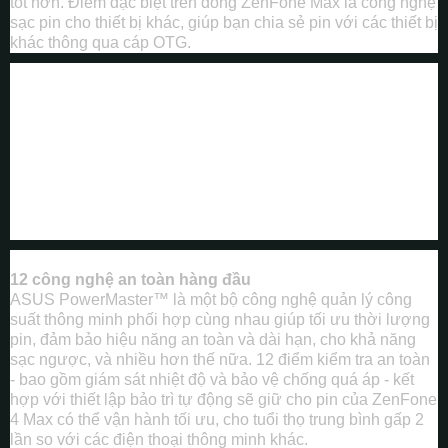
tốt hơn. Điểm đặc biệt trên dòng ZenFone Max là công nghệ
sạc pin cho thiết bị khác, giúp bạn chia sẻ pin với các thiết bị
khác thông qua cáp OTG.
12 công nghệ an toàn hàng đầu
ASUS PowerMaster™ là một bộ công nghệ quản lý công
suất thông minh phối hợp cùng nhau giúp tối ưu thời lượng
pin, đảm bảo hiệu năng an toàn và dài hạn, cho khả năng
sạc ngược, và nhiều hơn thế nữa. 12 điểm kiểm tra an toàn
- bao gồm giám sát nhiệt độ và bảo vệ chống quá áp - kết
hợp với thiết lập bảo trì tự động sẽ giữ cho pin của ZenFone
4 Max có thể vận hành tối ưu, cho tuổi thọ trung bình gấp 2
lần so với các điện thoại thông minh khác.