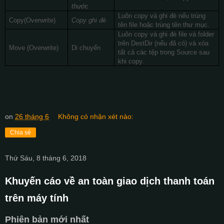
thước
Luôn copy và ghi đè nếu trùng
Copy(Overwrite)
Copy ghi đè
tên file hoặc trùng tên thư mục.
Luôn copy và ghi đè file và folder
trên DestDir (nếu đã có) và xóa
Move (Overwrite)
Di chuyển
tất cả các tệp trong Source sau
khi copy.
on
26 tháng 6
Không có nhận xét nào:
Chia sẻ
Thứ Sáu, 8 tháng 6, 2018
Khuyến cáo về an toàn giao dịch thanh toán
trên máy tính
Phiên bản mới nhất