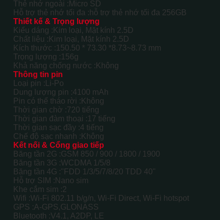
Thẻ nhớ ngoài :
Micro SD
Hỗ trợ thẻ nhớ tối đa :
hỗ trợ thẻ nhớ tối đa 256GB
Thiết kế & Trọng lượng
Kiểu dáng :
Kim loại, Mặt kính 2.5D
Chất liệu :
Kim loại, Mặt kính 2.5D
Kích thước :
150.50 * 73.30 *8.73~8.73 mm
Trọng lượng :
156g
Khả năng chống nước :
Không
Thông tin pin
Loại pin :
Li-Po
Dung lượng pin :
4100 mAh
Pin có thể tháo rời :
Không
Thời gian chờ :
720 tiếng
Thời gian đàm thoại :
17 tiếng
Thời gian sạc đầy :
4 tiếng
Chế độ sạc nhanh :
Không
Kết nối & Cổng giao tiếp
Băng tần 2G :
GSM 850 / 900 / 1800 / 1900
Băng tần 3G :
WCDMA 1/5/8
Băng tần 4G :
"FDD 1/3/5/7/8/20 TDD 40"
Hỗ trợ SIM :
Nano sim
Khe cắm sim :
2
Wifi :
Wi-Fi 802.11 b/g/n, Wi-Fi Direct, Wi-Fi hotspot
GPS :
A-GPS,GLONASS
Bluetooth :
V4.1, A2DP, LE