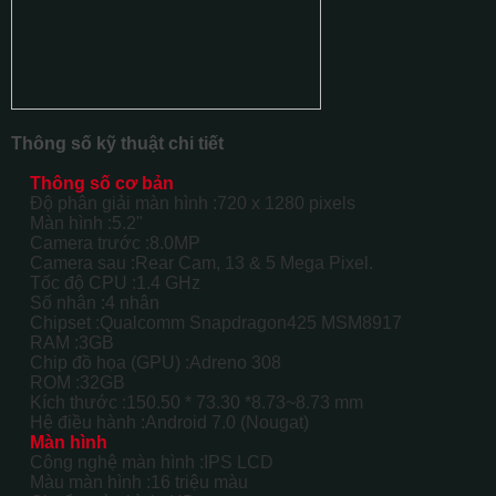
Thông số kỹ thuật chi tiết
Thông số cơ bản
Độ phân giải màn hình :
720 x 1280 pixels
Màn hình :
5.2"
Camera trước :
8.0MP
Camera sau :
Rear Cam, 13 & 5 Mega Pixel.
Tốc độ CPU :
1.4 GHz
Số nhân :
4 nhân
Chipset :
Qualcomm Snapdragon425 MSM8917
RAM :
3GB
Chip đồ họa (GPU) :
Adreno 308
ROM :
32GB
Kích thước :
150.50 * 73.30 *8.73~8.73 mm
Hệ điều hành :
Android 7.0 (Nougat)
Màn hình
Công nghệ màn hình :
IPS LCD
Màu màn hình :
16 triệu màu