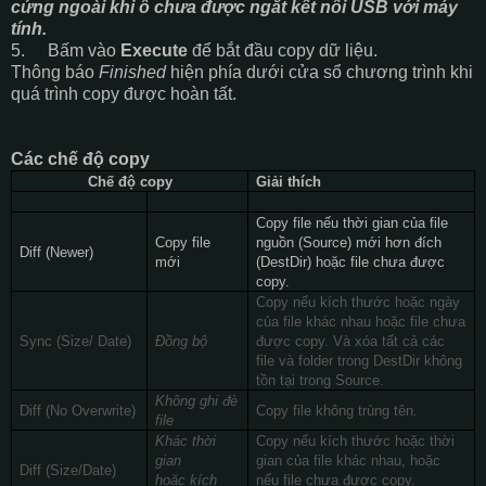
cứng ngoài khi ổ chưa được ngắt kết nối USB với máy
tính.
5.
Bấm vào
Execute
để bắt đầu copy dữ liệu.
Thông báo
Finished
hiện phía dưới cửa sổ chương trình khi
quá trình copy được hoàn tất.
Các chế độ copy
Chế độ copy
Giải thích
Copy file nếu thời gian của file
Copy file
nguồn (Source) mới hơn đích
Diff (Newer)
mới
(DestDir) hoặc file chưa được
copy.
Copy nếu kích thước hoặc ngày
của file khác nhau hoặc file chưa
Sync (Size/ Date)
Đồng bộ
được copy. Và xóa tất cả các
file và folder trong DestDir không
tồn tại trong Source.
Không ghi đè
Diff (No Overwrite)
Copy file không trùng tên.
file
Khác thời
Copy nếu kích thước hoặc thời
gian
gian của file khác nhau, hoặc
Diff (Size/Date)
hoặc kích
nếu file chưa được copy.