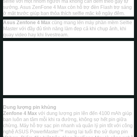
selfie với một nhóm người mà không cần đem theo gậy tự
sướng. Asus ZenFone 4 Max còn hỗ trợ đèn Flash trợ sáng
ở mặt trước giúp bạn thỏa thích selfie mặc kệ ngày đêm.
Asus Zenfone 4 Max
cũng mang lên máy phần mềm Selfie
Master với đầy đủ tính năng làm đẹp cả khi chụp ảnh, khi
quay video hay khi livestream.
Dung lượng pin khủng
Zenfone 4 Max
với dung lượng pin lên đến 4100 mAh giúp
bạn luôn an tâm mỗi khi ra đường, không sợ hết pin giữa
chừng. Máy hỗ trợ sạc pin nhanh và quản lý pin tốt với công
nghệ ASUS PowerMaster™ mang lại tuổi thọ sử dụng pin