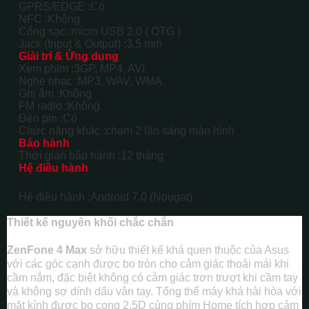
GPRS/EDGE :
Có
NFC :
Không
Cổng sạc :
micro USB 2.0 ( OTG )
Jack (Input & Output) :
3.5 mm
Giải trí & Ứng dụng
Xem phim :
3GP, MP4, AVI
Nghe nhạc :
MP3, WAV, WMA
Ghi âm :
Không
FM radio :
Không
Đèn pin :
Có
Chức năng khác :
chạm 2 lần sáng màn hình
Bảo hành
Thời gian bảo hành :
12 tháng
Hệ điều hành
Hệ điều hành :
Android 7.0 (Nougat)
Thiết kế nguyên khối chắc chắn
ZenFone 4 Max
sở hữu thiết kế khá quen thuộc của Asus
với các góc cạnh được bo tròn cho cảm giác thoải mái khi
cầm nắm, đặc biệt không có cảm giác trơn trượt khi cầm tay
và không sợ dính dấu vân tay. Tổng thể máy khá hài hòa với
mặt kính được bo cong 2.5D cùng phím Home tích hợp cảm