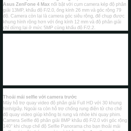
Asus ZenFone 4 Max
nổi bật với cụm camera kép độ phân
giải 13MP, khẩu độ F/2.0, ống kính 26 mm và góc rộng 79
độ. Camera còn lại là camera góc siêu rộng, để chụp được
khung hình rộng hơn với ống kính 12 mm và độ phân giải
chỉ dừng lại ở mức 5MP cùng khẩu độ F/2.2.
Thoải mái selfie với camera trước
Máy hỗ trợ quay video độ phân giải Full HD với 30 khung
hinh/giây. Ngoài ra còn hỗ trợ chống rung điện tử cho chế
độ quay video giúp không bị rung và nhòe khi quay phim.
Camera Selfie độ phân giải 8MP khẩu độ F/2.0 với góc rộng
140° khi chụp chế độ Selfie Panorama cho bạn thoải mái