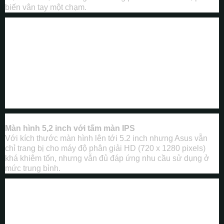
biến vân tay một chạm.
Màn hình 5,2 inch với tấm màn IPS
Với kích thước màn hình lên tới 5.2 inch nhưng Asus vẫn
chỉ trang bị cho máy độ phân giải HD (720 x 1280 pixels)
khá khiêm tốn, nhưng vẫn đủ đáp ứng nhu cầu sử dụng ở
mức trung bình.