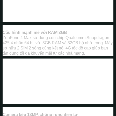
Cấu hình mạnh mẽ với RAM 3GB
ZenFone 4 Max sử dụng con chip Qualcomm Snapdragon
425 4 nhân 64 bit với 3GB RAM và 32GB bộ nhớ trong. Máy
sở hữu 2 SIM 2 sóng cùng kết nối 4G tốc độ cao giúp bạn
tận dụng tối đa khuyến mãi từ các nhà mạng.
Camera kép 13MP, chống rung điện tử