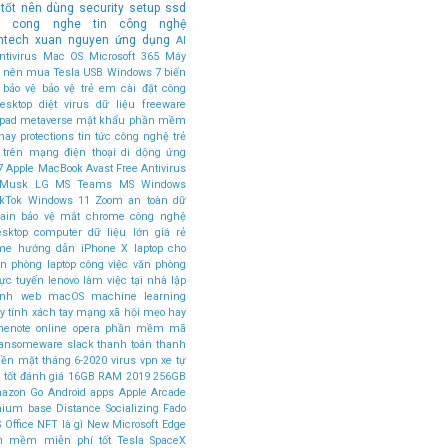
tốt nên dùng
security
setup
ssd
in cong nghe
tin công nghệ
ntech
xuan nguyen
ứng dụng
AI
tivirus
Mac OS
Microsoft 365
Máy
ốt nên mua
Tesla
USB
Windows 7
biến
bảo vệ
bảo vệ trẻ em
cài đặt
công
esktop
diệt virus
dữ liệu
freeware
ipad
metaverse
mật khẩu
phần mềm
hay
protections
tin tức công nghệ
trẻ
 trên mạng
điện thoại di dộng
ứng
7
Apple MacBook
Avast Free Antivirus
 Musk
LG
MS Teams
MS Windows
ikTok
Windows 11
Zoom
an toàn dữ
ain
bảo vệ mắt
chrome
công nghệ
esktop computer
dữ liệu lớn
giá rẻ
ome
hướng dẫn
iPhone X
laptop cho
ăn phòng
laptop công việc văn phòng
rực tuyến
lenovo
làm việc tại nhà
lập
rình web
macOS
machine learning
 tính xách tay
mạng xã hội
mẹo hay
nenote
online
opera
phần mềm mã
ansomeware
slack
thanh toán
thanh
tiền mặt
tháng 6-2020
virus
vpn
xe tự
 tốt
đánh giá
16GB RAM
2019
256GB
azon Go
Android apps
Apple Arcade
mium base
Distance Socializing
Fado
 Office
NFT là gì
New Microsoft Edge
n mềm miễn phí tốt
Tesla SpaceX