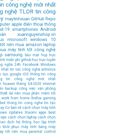
tin công nghệ mới nhất
ng nghệ
TLDR
tin công
ay
maytinhxuan
GitHub Repo
puter
apple
điện thoại thông
id-19
smartphones
Android
àn
xuannguyenshop.vn
us
microsoft
windows 10
 tốt nên mua
amazon
laptop
mua
máy tính tốt
công nghệ
op
samsung
bảo mật
họp trực
ính
miễn phí
github
học trực tuyến
ng nghệ 24h
Facebook
Windows
 nhật tin tức công nghệ
antivirus
n tạo
google
iOS
thông tin công
ng tin công nghệ mới nhất
n
huawei
tháng 04-2020
internet
ên
backup
công việc văn phòng
thiết kế
nên mua
phần mềm tốt
work from home
firefox
gaming
ded
thong tin cong nghe
tin tặc
hay
Cơ bản về cách chọn máy tính
ows Updates
Xiaomi
apps
best
tops
cách chọn laptop
cách chọn
iao dịch
hệ thống
học lập trình
o
khôi phục
máy tính bảng
máy
tay tốt nên mua
parental control