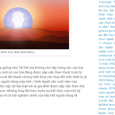
Transistor
T
avira
big dat
dữ liệu
bảo
khoẻ
clips
nghệ robot
c
cập nhật 
vụ điện to
ghacks
giá t
gài đặt
hay
chọn laptop
11
iPhone 1
liệu
laptop
laptop sinh 
Minh họa: Aïda Amer/Axios
metaverse l
mua
máy tí
15 triệu VN
ại giống như TikTok mà không còn tập trung vào các bài
dạng khuôn
u mới có các bài đăng được sắp xếp theo thuật toán từ
phát triển
r
sử dụng
tha
ook đã nhanh chóng triển khai các thay đổi trên thiết bị di
2020
thông 
người dùng máy tính / trình duyệt vào cuối năm nay.
ích
trình d
ồn cấp dữ liệu bạn bè và gia đình được sắp xếp theo thứ
corona 2019
 con. Những thay đổi báo trước sự kết thúc của một kỷ
xuân nguyê
 trò là trải nghiệm chính của hầu hết người dùng về
mẹo sử dụn
512GB SSD
AIDA64
Ace
Fresh
Amaz
Apple Card