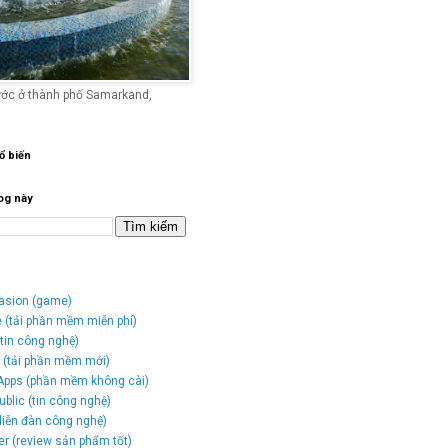
ước ở thành phố Samarkand,
ổ biến
og này
vasion (game)
e (tải phần mềm miễn phí)
tin công nghệ)
o (tải phần mềm mới)
Apps (phần mềm không cài)
blic (tin công nghệ)
(diễn đàn công nghệ)
er (review sản phẩm tốt)