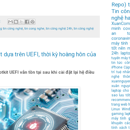
Repo)
Tin cô
nghệ h
o:
XuanCom
minh
cov
ng tin công nghệ
,
tin cong nghe
,
tin công nghệ 24h
,
tin công nghệ
an to
coronavir
máy tính
tốt nên 
t dựa trên UEFI, thời kỳ hoàng hôn của
24h
lapt
tuyến
máy t
tin tức cô
iPhone
Cập
kit UEFI vẫn tồn tại sau khi cài đặt lại hệ điều
trí tuệ nhâ
nghệ
thô
xuannguye
xuân nguy
laptop cho 
sao lưu
tốt
recommen
trang web 
Linux
Wind
gaming lap
máy tính
g
khuyến cá
tính xách 