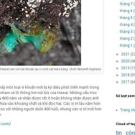
tháng 7
tháng 6
tháng 5
tháng 4
tháng 3
tháng 2
tháng 1
►
2021
(2
►
2020
(4
►
2019
(1
Hawaiʻian với các khuẩn lạc vi sinh vật màu trắng. (Ảnh: Kenneth Ingham)
►
2018
(5
►
2017
(6
ấy một loại vi khuẩn mới lạ kỳ diệu phát triển mạnh trong
nham và lỗ thông hơi núi lửa của Hawai. Những cấu trúc
Số lượt xem
y 800 năm và nhận được rất ít hoặc không nhận được ánh
hứa các khoáng chất và khí độc hại. Các vị trí lâu năm hơn
so với những người dưới 400 tuổi, nhưng các vị trí mới hơn
Trang c
.
t.com
)
Cloud of ta
tin cô