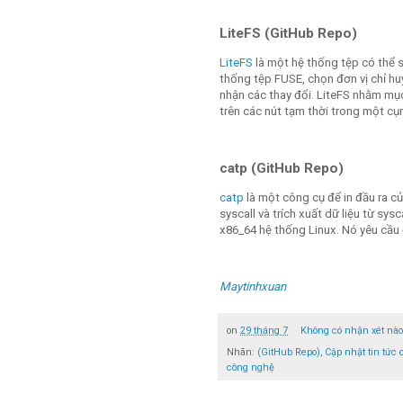
LiteFS (GitHub Repo)
LiteFS
là một hệ thống tệp có thể 
thống tệp FUSE, chọn đơn vị chỉ h
nhận các thay đổi. LiteFS nhằm mụ
trên các nút tạm thời trong một cụ
catp (GitHub Repo)
catp
là một công cụ để in đầu ra c
syscall và trích xuất dữ liệu từ sy
x86_64 hệ thống Linux. Nó yêu cầu 
Maytinhxuan
on
29 tháng 7
Không có nhận xét nà
Nhãn:
(GitHub Repo)
,
Cập nhật tin tức
công nghệ