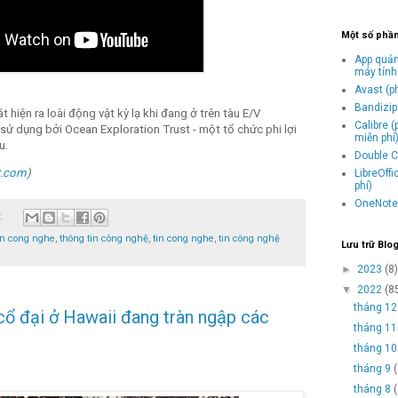
Một số phầ
App quản
máy tính
Avast (p
Bandizip 
hiện ra loài động vật kỳ lạ khi đang ở trên tàu E/V
Calibre 
sử dụng bởi Ocean Exploration Trust - một tổ chức phi lợi
miễn phí
u.
Double C
t.com
)
LibreOff
phí)
OneNote 
o:
in cong nghe
,
thông tin công nghệ
,
tin cong nghe
,
tin công nghệ
Lưu trữ Blo
►
2023
(8)
▼
2022
(8
tháng 1
ổ đại ở Hawaii đang tràn ngập các
tháng 1
tháng 1
tháng 9
tháng 8