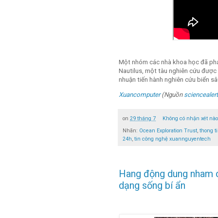
Một nhóm các nhà khoa học đã phát 
Nautilus, một tàu nghiên cứu được 
nhuận tiến hành nghiên cứu biển sâ
Xuancomputer
(Nguồn
sciencealer
on
29 tháng 7
Không có nhận xét nà
Nhãn:
Ocean Exploration Trust
,
thong t
24h
,
tin công nghệ xuannguyentech
Hang động dung nham c
dạng sống bí ẩn