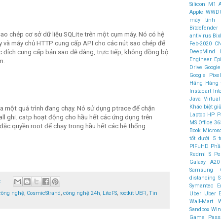
Silicon M1
Apple WWD
máy tính 
Bitdefender
sao chép cơ sở dữ liệu SQLite trên một cụm máy. Nó có hệ
antivirus
Bix
uy và máy chủ HTTP cung cấp API cho các nút sao chép để
Feb-2020
C
c đích cung cấp bản sao dễ dàng, trực tiếp, không đồng bộ
DeepMind
Engineer
Ep
m.
Drive
Google
Google Pixe
Hãng
Hàng 
Instacart
Int
Java Virtua
Khác biệt gi
ủa một quá trình đang chạy. Nó sử dụng ptrace để chặn
Laptop HP Pa
scall ghi. catp hoạt động cho hầu hết các ứng dụng trên
MS Office 36
đặc quyền root để chạy trong hầu hết các hệ thống.
Book
Micros
tốt dưới 5 t
PIFuHD
Phầ
Redmi
S P
Galaxy A2
Samsung G
distancing
S
o:
Symantec En
 công nghệ
,
CosmicStrand
,
công nghệ 24h
,
LiteFS
,
rootkit UEFI
,
Tin
Uber
Uber E
Wall-Mart
W
Sandbox
Win
Game Pass 