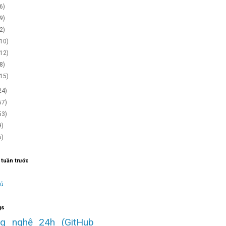
(6)
(9)
(2)
(10)
(12)
(8)
(15)
24)
67)
53)
9)
6)
 tuần trước
hủ
gs
ng nghệ 24h
(GitHub