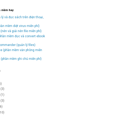
n mềm hay
 lý và đọc sách trên điện thoại,
hần mềm diệt virus miễn phí)
(nén và giải nén file miễn phí)
(phần mềm đọc và convert ebook
)
ommander (quản lý files)
ice (phần mềm văn phòng miễn
(phần mềm ghi chú miễn phí)
g
5)
2
(3)
1
(1)
0
(3)
(6)
(10)