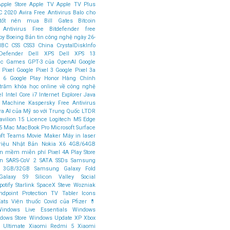
Apple Store
Apple TV
Apple TV Plus
C 2020
Avira Free Antivirus
Balo cho
tốt nên mua
Bill Gates
Bitcoin
 Antivirus Free
Bitdefender free
by
Boeing
Bản tin công nghệ ngày 26-
NBC
CSS
CSS3
China
CrystalDiskInfo
Defender
Dell XPS
Dell XPS 13
ic Games
GPT-3 của OpenAI
Google
 Pixel
Google Pixel 3
Google Pixel 3a
l 6
Google Play
Honor
Hàng Chính
trăm khóa học online về công nghệ
el
Intel Core i7
Internet Explorer
Java
l Machine
Kaspersky Free Antivirus
ữa AI của Mỹ so với Trung Quốc
LTDR
vilion 15
Licence
Logitech
MS Edge
5
Mac
MacBook Pro
Microsoft Surface
oft Teams
Movie Maker
Máy in laser
riệu
Nhật Bản
Nokia X6 4GB/64GB
n mềm miễn phí
Pixel 4A
Play Store
en
SARS-CoV 2
SATA SSDs
Samsung
0 3GB/32GB
Samsung Galaxy Fold
alaxy S9
Silicon Valley
Social
potify
Starlink SpaceX
Steve Wozniak
dpoint Protection
TV
Tabler Icons
ats
Viên thuốc Covid của Pfizer 💊
indows Live Essentials
Windows
dows Store
Windows Update
XP
Xbox
Ultimate
Xiaomi Redmi 5
Xiaomi