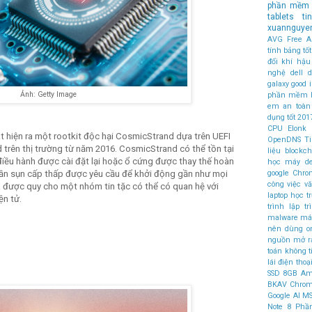
phần mềm 
tablets
t
xuannguye
AVG Free An
tính bảng t
đổi khí hậu
nghệ
dell
d
galaxy
good
Ảnh: Getty Image
phần mềm 
em an toàn
dụng tốt
201
CPU
Elonk
 hiện ra một rootkit độc hại CosmicStrand dựa trên UEFI
OpenDNS
T
trên thị trường từ năm 2016. CosmicStrand có thể tồn tại
liệu
blockch
điều hành được cài đặt lại hoặc ổ cứng được thay thế hoàn
học máy
d
n sụn cấp thấp được yêu cầu để khởi động gần như mọi
google Chr
công việc v
ã được quy cho một nhóm tin tặc có thể có quan hệ với
laptop học t
ện tử.
trình
lập t
malware
máy
nên dùng
o
nguồn mở
r
toán không 
lái
điện thoại
SSD
8GB
Am
BKAV
Chro
Google AI
MS
Note 8
Phầ