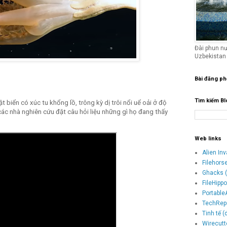
Đài phun n
Uzbekistan
Bài đăng ph
Tìm kiếm Bl
 biển có xúc tu khổng lồ, trông kỳ dị trôi nổi uể oải ở độ
ác nhà nghiên cứu đặt câu hỏi liệu những gì họ đang thấy
Web links
Alien In
Filehors
Ghacks (
FileHipp
Portable
TechRepu
Tinh tế 
Wirecutt