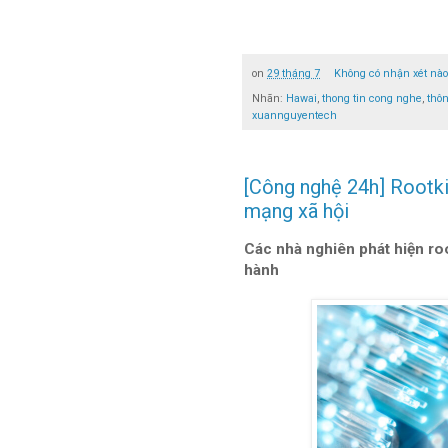
on
29 tháng 7
Không có nhận xét nà
Nhãn:
Hawai
,
thong tin cong nghe
,
thô
xuannguyentech
[Công nghệ 24h] Rootki
mạng xã hội
Các nhà nghiên phát hiện root
hành