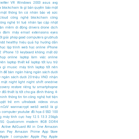
witter
VR
Windows 2003
asus
avg
a
blockchain là gì
bản quyền
bảo mật
 mật thông tin cá nhân
bảo vệ sức
cloud
công nghệ blockchain
công
ông nghệ trí tuệ nhân tạo
cập nhật
phần mềm
di động
drivers
drone
dịch
án đám mây
email
extensions
eyes
ốt
giải pháp
good computers
grubhub
hdd
healthy
hiệu quả
hp
hướng dẫn
học lập trình web
học online
iPhone
2
iPhone 13
keyboard
không mất dữ
 họp online
laptop làm việc online
viên
laptop thiết kế
laptop tốt
lưu trữ
à gì
music
máy tính laptop tốt nên
nh để bàn
ngân hàng
ngân sách dưới
D
ngân sách dưới 20 triệu VND
nhận
 mặt
night light
night shift
onedrive
ecovery
restore
riêng tư
smartphopne
y đổi
thiết bị tốt cho gia đình
tháng 4-
minh
thông tin
tin công nghệ hot
tiện
uyệt
trẻ em
ultrabook
videos
virus
-nCoV
wannacrypt
web3
web3 là gì
n computer
youtube
đồ họa
ổ SSD
100
g máy tính cực hay
12.5
13.3
256gb
5G Qualcomm modem
8GB DDR4
r
Active
AdGuard
All in One
Amazon
on Pay
Amazon Prime
App Store
Apple I computer
Apple Pay
Apple