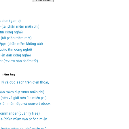
vasion (game)
e (tải phần mềm miễn phí)
tin công nghệ)
o (tải phần mềm mới)
Apps (phần mềm không cài)
blic (tin công nghệ)
(diễn đàn công nghệ)
er (review sản phẩm tốt)
n mềm hay
 lý và đọc sách trên điện thoại,
hần mềm diệt virus miễn phí)
(nén và giải nén file miễn phí)
(phần mềm đọc và convert ebook
)
ommander (quản lý files)
ice (phần mềm văn phòng miễn
(phần mềm ghi chú miễn phí)