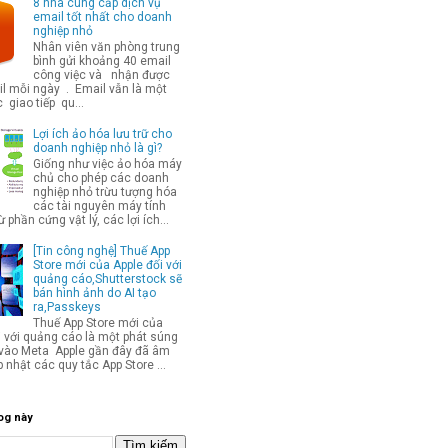
8 nhà cung cấp dịch vụ
email tốt nhất cho doanh
nghiệp nhỏ
Nhân viên văn phòng trung
bình gửi khoảng 40 email
công việc và nhận được
l mỗi ngày . Email vẫn là một
 giao tiếp qu...
Lợi ích ảo hóa lưu trữ cho
doanh nghiệp nhỏ là gì?
Giống như việc ảo hóa máy
chủ cho phép các doanh
nghiệp nhỏ trừu tượng hóa
các tài nguyên máy tính
từ phần cứng vật lý, các lợi ích...
[Tin công nghệ] Thuế App
Store mới của Apple đối với
quảng cáo,Shutterstock sẽ
bán hình ảnh do AI tạo
ra,Passkeys
Thuế App Store mới của
i với quảng cáo là một phát súng
p vào Meta Apple gần đây đã âm
 nhật các quy tắc App Store ...
og này