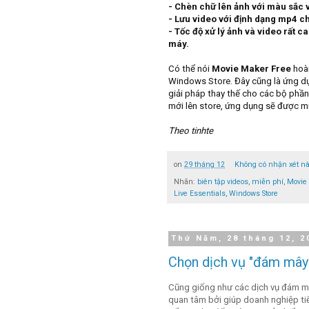
- Chèn chữ lên ảnh với màu sắc v
- Lưu video với định dạng mp4 c
- Tốc độ xử lý ảnh và video rất c
máy.
Có thể nói
Movie Maker Free
hoàn
Windows Store. Đây cũng là ứng dụn
giải pháp thay thế cho các bộ phầ
mới lên store, ứng dụng sẽ được mi
Theo tinhte
on
29 tháng 12
Không có nhận xét n
Nhãn:
biên tập videos
,
miễn phí
,
Movie
Live Essentials
,
Windows Store
Thứ Năm, 28 tháng 12, 2
Chọn dịch vụ "đám mây"
Cũng giống như các dịch vụ đám mâ
quan tâm bởi giúp doanh nghiệp ti