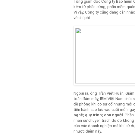
Tổng giám đốc Công ty Bảo hiểm Quâ
kém từ phần cứng, phần mềm quản tr
Vì vậy, Công ty cũng đang cân nhắ
về chi phí.
Ngoài ra, ông Trần Viết Huân, Giám
toán đám mây, IBM Việt Nam chia s
đề phòng khi có sự cố nhưng mới ch
tiến hành sao lưu vào cuối mỗi ngày
nghệ; quy trình; con người
. Phần
nhân sự chuyên trách do đó không 
của các doanh nghiệp mà khi sử dụ
nhược điểm này.