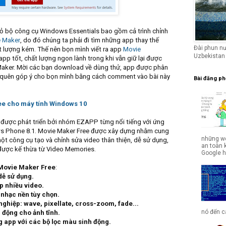
ỏ bộ công cụ Windows Essentials bao gồm cả trình chỉnh
 Maker
, do đó chúng ta phải đi tìm những app thay thế
Đài phun n
t lượng kém. Thế nên bọn mình viết ra app
Movie
Uzbekistan
pp tốt, chất lượng ngon lành trong khi vẫn giữ lại được
aker. Mời các bạn download về dùng thử, app được phân
g quên góp ý cho bọn mình bằng cách comment vào bài này
Bài đăng ph
ee cho máy tính Windows 10
 được phát triển bởi nhóm EZAPP từng nổi tiếng với ứng
s Phone 8.1. Movie Maker Free được xây dựng nhằm cung
những we
 công cụ tạo và chỉnh sửa video thân thiện, dễ sử dụng,
an toàn 
 được kế thừa từ Video Memories.
Google hợ
Movie Maker Free
:
dễ sử dụng.
ép nhiều video.
i nhạc nền tùy chọn.
ghiệp: wave, pixellate, cross-zoom, fade...
nó đến cá
 động cho ảnh tĩnh.
g app với các bộ lọc màu sinh động.