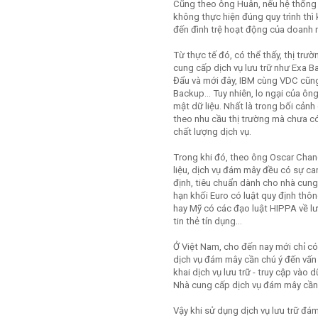
Cũng theo ông Huân, nếu hệ thống 
không thực hiện đúng quy trình thì 
đến đình trệ hoạt động của doanh 
Từ thực tế đó, có thể thấy, thị tr
cung cấp dịch vụ lưu trữ như Exa 
Đẩu và mới đây, IBM cùng VDC cũng 
Backup… Tuy nhiên, lo ngại của ôn
mật dữ liệu. Nhất là trong bối cảnh
theo nhu cầu thị trường mà chưa c
chất lượng dịch vụ.
Trong khi đó, theo ông Oscar Chang
liệu, dịch vụ đám mây đều có sự ca
định, tiêu chuẩn dành cho nhà cung
hạn khối Euro có luật quy định thôn
hay Mỹ có các đạo luật HIPPA về lư
tin thẻ tín dụng…
Ở Việt Nam, cho đến nay mới chỉ c
dịch vụ đám mây cần chú ý đến vấn 
khai dịch vụ lưu trữ - truy cập vào
Nhà cung cấp dịch vụ đám mây cần 
Vậy khi sử dụng dịch vụ lưu trữ đá