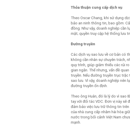
Thỏa thuận cung cấp dịch vụ
Theo Oscar Chang, khi sử dụng dịc
bảo an ninh thông tin, bao gồm: Cấ
đồng. Như vậy, doanh nghiệp cần l
mật; quyền truy cập hệ thống lưu tr
Đường truyền
Các dịch vụ sao lưu về cơ bản có t
không cần nhân sự chuyên trách, nh
quy trình, giúp giảm thiểu các rủi r
gian ngắn. Thế nhưng, vấn đề quan 
truyền. Nếu đường truyền trục trặc
sao lưu. Vì vậy, doanh nghiệp nên 
đường truyền ổn định.
Theo ông Huân, đó là lý do vì sao
tay với đối tác VDC. Đơn vị này sẽ
đảm bảo việc lưu trữ thông tin trên
của nhà cung cấp nhằm hài hòa giữa
nước trong bối cảnh Việt Nam chưa 
mạnh.