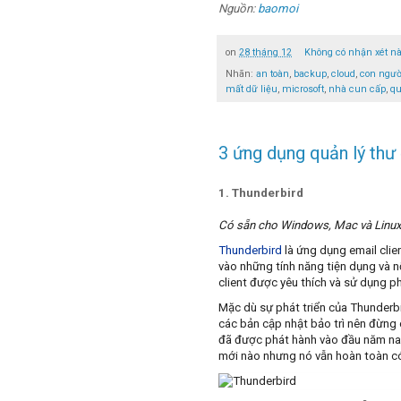
Nguồn:
baomoi
on
28 tháng 12
Không có nhận xét n
Nhãn:
an toàn
,
backup
,
cloud
,
con ngườ
mất dữ liệu
,
microsoft
,
nhà cun cấp
,
qu
3 ứng dụng quản lý thư 
1. Thunderbird
Có sẵn cho Windows, Mac và Linux
Thunderbird
là ứng dụng email clie
vào những tính năng tiện dụng và 
client được yêu thích và sử dụng ph
Mặc dù sự phát triển của Thunderb
các bản cập nhật bảo trì nên đừng 
đã được phát hành vào đầu năm nay
mới nào nhưng nó vẫn hoàn toàn c