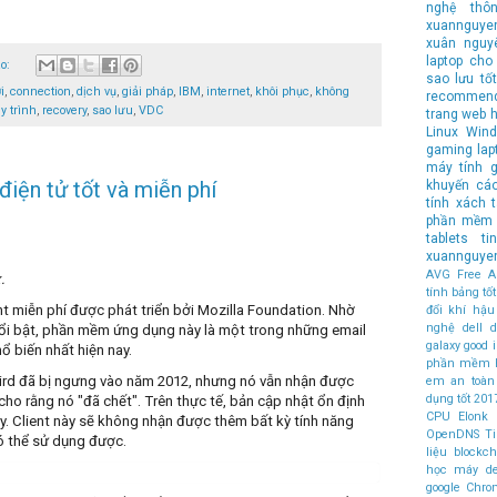
nghệ
thô
xuannguye
xuân nguy
laptop cho 
ào:
sao lưu
tốt
i
,
connection
,
dịch vụ
,
giải pháp
,
IBM
,
internet
,
khôi phục
,
không
recommen
y trình
,
recovery
,
sao lưu
,
VDC
trang web 
Linux
Wind
gaming lap
máy tính
g
điện tử tốt và miễn phí
khuyến cá
tính xách 
phần mềm 
tablets
t
xuannguye
AVG Free An
.
tính bảng t
nt miễn phí được phát triển bởi
Mozilla Foundation
. Nhờ
đổi khí hậu
nghệ
dell
d
nổi bật, phần mềm ứng dụng này là một trong những email
galaxy
good
ổ biến nhất hiện nay.
phần mềm 
ird đã bị ngưng vào năm 2012, nhưng nó vẫn nhận được
em an toàn
dụng tốt
201
cho rằng nó "đã chết". Trên thực tế, bản cập nhật ổn định
CPU
Elonk
. Client này sẽ không nhận được thêm bất kỳ tính năng
OpenDNS
T
ó thể sử dụng được.
liệu
blockch
học máy
d
google Chr