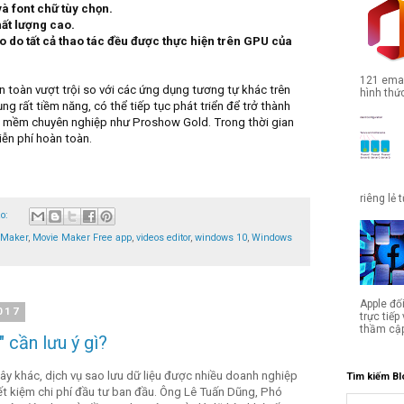
à font chữ tùy chọn.
hất lượng cao.
ao do tất cả thao tác đều được thực hiện trên GPU của
121 emai
 toàn vượt trội so với các ứng dụng tương tự khác trên
hình thức
g rất tiềm năng, có thể tiếp tục phát triển để trở thành
n mềm chuyên nghiệp như Proshow Gold. Trong thời gian
ễn phí hoàn toàn.
riêng lẻ 
ào:
 Maker
,
Movie Maker Free app
,
videos editor
,
windows 10
,
Windows
Apple đố
017
trực tiế
thầm cập
 cần lưu ý gì?
y khác, dịch vụ sao lưu dữ liệu được nhiều doanh nghiệp
Tìm kiếm Bl
ết kiệm chi phí đầu tư ban đầu. Ông Lê Tuấn Dũng, Phó