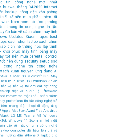
ng tin công nghệ mới nhất
n
huawei
tháng 04-2020
internet
ên
backup
công việc văn phòng
thiết kế
nên mua
phần mềm tốt
work from home
firefox
gaming
ded
thong tin cong nghe
tin tặc
hay
Cơ bản về cách chọn máy tính
ows Updates
Xiaomi
apps
best
tops
cách chọn laptop
cách chọn
iao dịch
hệ thống
học lập trình
o
khôi phục
máy tính bảng
máy
tay tốt nên mua
parental control
tốt nên dùng
security
setup
ssd
in cong nghe
tin công nghệ
ntech
xuan nguyen
ứng dụng
AI
tivirus
Mac OS
Microsoft 365
Máy
ốt nên mua
Tesla
USB
Windows 7
biến
bảo vệ
bảo vệ trẻ em
cài đặt
công
esktop
diệt virus
dữ liệu
freeware
ipad
metaverse
mật khẩu
phần mềm
hay
protections
tin tức công nghệ
trẻ
 trên mạng
điện thoại di dộng
ứng
7
Apple MacBook
Avast Free Antivirus
 Musk
LG
MS Teams
MS Windows
ikTok
Windows 11
Zoom
an toàn dữ
ain
bảo vệ mắt
chrome
công nghệ
esktop computer
dữ liệu lớn
giá rẻ
ome
hướng dẫn
iPhone X
laptop cho