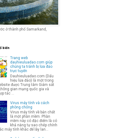
ước ở thành phố Samarkand,
ổ biến
Trang web
dauhieuluadao.com giúp
chúng ta tránh bị lừa đảo
trực tuyến
Dauhieuluadao.com (Dấu
hiệu lừa đảo) là một trong
bsite được Trung tâm Giám sát
không gian mạng quốc gia và
p tác ...
Virus máy tính và cách
phòng chống
Virus máy tính về bản chất
là một phần mềm. Phần
mềm này có đặc điểm là có
khả năng tự sao chép chính
c máy tính khác để lây lan...