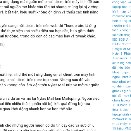
 và ứng dụng mã nguồn mở
email client
trên máy tính để bàn
công việc v
ient mã nguồn mở khác vẫn tồn tại nhưng chúng lại bị vướng
laptop học t
trình
lập t
à, bất tiện, hiệu suất không ổn định và thiếu các tính năng
malware
máy
nên dùng
o
yển sang một client trên nền web thì Thunderbird là ứng
nguồn mở
r
toán không 
thể thực hiện khá nhiều điều mà bạn cần, bao gồm thiết
lái
điện thoại
email tự động, trong đó còn có các mẹo hay và tweak khác.
SSD
8GB
Am
hí)
BKAV
Chro
Google AI
MS
Note 8
Phầ
Transistor
T
avira
big dat
.
dữ liệu
bảo
khoẻ
clips
uất hiện như thể một ứng dụng email client trên máy tính
nghệ robot
c
ụng email client trên desktop khác. Nhưng sau đó vào
cập nhật 
áo không còn làm việc trên Nylas Mail nữa và mở ra nguồn
vụ điện to
ghacks
giá t
gài đặt
hay
 chia dự án và mở lại Nylas Mail làm
Mailspring
. Ngoài việc
chọn laptop
 cải tiến nhiều thành phần nội bộ, kết quả đồng bộ hóa
11
iPhone 1
i gian khởi động nhanh hơn và hơn thế nữa.
liệu
laptop
laptop sinh 
metaverse l
mua
máy tí
ành cho những người muốn có độ tin cậy cao và sức chịu
15 triệu VN
nt để sử dụng nếu bạn muốn một cái gì đó tươi mới, thú vị