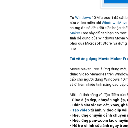
Từ
Windows
10 Microsoft đã cắt b
sửa video miễn phí
Windows Movie
nhưng đa số đều đắt tiền hoặc chấ
Maker
Free này để các bạn có một a
tính dễ dùng của Windows Movie M
phối qua Microsoft Store, và đừn
nhé.
Tải về ứng dụng Movie Maker Fr
Movie Maker Free là ứng dụng mới,
dụng Video Memories trên Window
cấp cho người dùng Windows 10 một
và đi kèm nhiều tính năng cao cấp
Một số tính năng và đặc điểm của
-
Giao diện đẹp, chuyên nghiệp, 
- Chỉnh sửa video: cắt, xoay, gh
-
Tạo video
từ ảnh, video clip vớ
- Hiệu ứng chuyển cảnh chuyên n
- Hiệu ứng pan-zoom tạo chuyển
- Hỗ trợ chỉnh sửa ảnh ngay tron