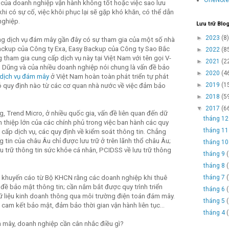
của doanh nghiệp vận hành không tốt hoặc việc sao lưu
khi có sự cố, việc khôi phục lại sẽ gặp khó khăn, có thể dẫn
nghiệp.
Lưu trữ Blo
►
2023
(8)
ường dịch vụ đám mây gần đây có sự tham gia của một số nhà
Backup của Công ty Exa, Easy Backup của Công ty Sao Bắc
►
2022
(8
tham gia cung cấp dịch vụ này tại Việt Nam với tên gọi V-
►
2021
(2
g Dũng và của nhiều doanh nghiệp nói chung là vấn đề bảo
►
2020
(4
dịch vụ đám mây
ở Việt Nam hoàn toàn phát triển tự phát
►
2019
(1
ó quy định nào từ các cơ quan nhà nước về việc đảm bảo
►
2018
(5
▼
2017
(6
, Trend Micro, ở nhiều quốc gia, vấn đề liên quan đến dữ
tháng 1
n thiệp lớn của các chính phủ trong việc ban hành các quy
tháng 1
 cấp dịch vụ, các quy định về kiểm soát thông tin. Chẳng
g tin của châu Âu chỉ được lưu trữ ở trên lãnh thổ châu Âu;
tháng 1
u trữ thông tin sức khỏe cá nhân, PCIDSS về lưu trữ thông
tháng 9
tháng 8
ó khuyến cáo từ Bộ KHCN rằng các doanh nghiệp khi thuê
tháng 7
đề bảo mật thông tin; cần nắm bắt được quy trình triển
tháng 6
 dữ liệu kinh doanh thông qua môi trường điện toán đám mây.
tháng 5
cam kết bảo mật, đảm bảo thời gian vận hành liên tục…
tháng 4
m mây, doanh nghiệp cần cân nhắc điều gì?