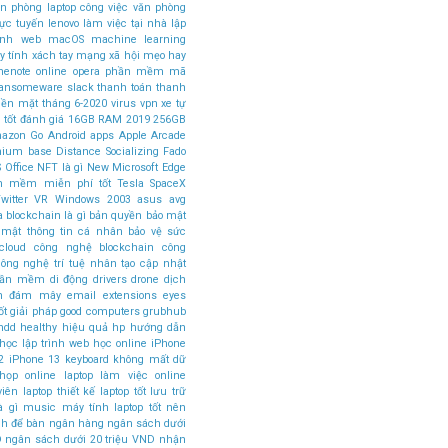
ăn phòng
laptop công việc văn phòng
rực tuyến
lenovo
làm việc tại nhà
lập
rình web
macOS
machine learning
 tính xách tay
mạng xã hội
mẹo hay
nenote
online
opera
phần mềm mã
ansomeware
slack
thanh toán
thanh
tiền mặt
tháng 6-2020
virus
vpn
xe tự
 tốt
đánh giá
16GB RAM
2019
256GB
azon Go
Android apps
Apple Arcade
mium base
Distance Socializing
Fado
 Office
NFT là gì
New Microsoft Edge
n mềm miễn phí tốt
Tesla SpaceX
witter
VR
Windows 2003
asus
avg
a
blockchain là gì
bản quyền
bảo mật
 mật thông tin cá nhân
bảo vệ sức
cloud
công nghệ blockchain
công
ông nghệ trí tuệ nhân tạo
cập nhật
phần mềm
di động
drivers
drone
dịch
án đám mây
email
extensions
eyes
ốt
giải pháp
good computers
grubhub
hdd
healthy
hiệu quả
hp
hướng dẫn
học lập trình web
học online
iPhone
2
iPhone 13
keyboard
không mất dữ
 họp online
laptop làm việc online
viên
laptop thiết kế
laptop tốt
lưu trữ
à gì
music
máy tính laptop tốt nên
nh để bàn
ngân hàng
ngân sách dưới
D
ngân sách dưới 20 triệu VND
nhận