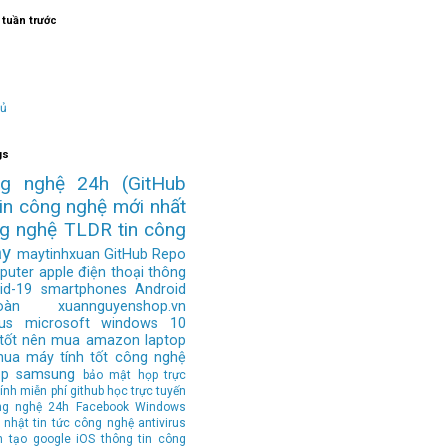
 tuần trước
hủ
gs
ng nghệ 24h
(GitHub
tin công nghệ mới nhất
ng nghệ
TLDR
tin công
ay
maytinhxuan
GitHub Repo
puter
apple
điện thoại thông
id-19
smartphones
Android
àn
xuannguyenshop.vn
us
microsoft
windows 10
 tốt nên mua
amazon
laptop
mua
máy tính tốt
công nghệ
op
samsung
bảo mật
họp trực
ính
miễn phí
github
học trực tuyến
ng nghệ 24h
Facebook
Windows
 nhật tin tức công nghệ
antivirus
n tạo
google
iOS
thông tin công