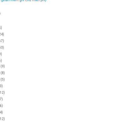
g
5)
24)
67)
53)
9)
6)
2
(9)
1
(8)
0
(5)
(3)
(12)
(7)
(6)
(4)
(12)