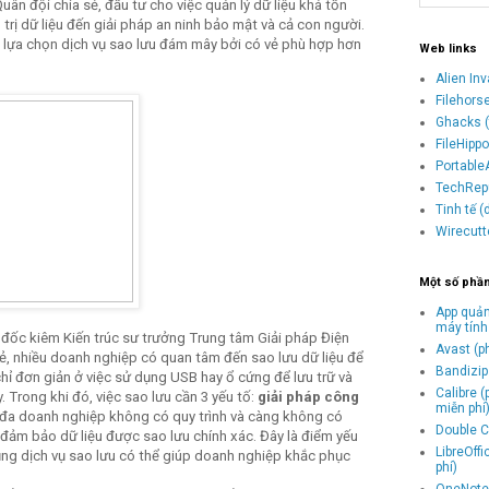
n đội chia sẻ, đầu tư cho việc quản lý dữ liệu khá tốn
ị dữ liệu đến giải pháp an ninh bảo mật và cả con người.
c lựa chọn dịch vụ sao lưu đám mây bởi có vẻ phù hợp hơn
Web links
Alien In
Filehors
Ghacks (
FileHipp
Portable
TechRepu
Tinh tế 
Wirecutt
Một số phầ
App quản
máy tính
 đốc kiêm Kiến trúc sư trưởng Trung tâm Giải pháp Điện
Avast (p
ẻ, nhiều doanh nghiệp có quan tâm đến sao lưu dữ liệu để
Bandizip 
ỉ đơn giản ở việc sử dụng USB hay ổ cứng để lưu trữ và
Calibre 
. Trong khi đó, việc sao lưu cần 3 yếu tố:
giải pháp công
miễn phí
 đa doanh nghiệp không có quy trình và càng không có
Double C
đảm bảo dữ liệu được sao lưu chính xác. Đây là điểm yếu
LibreOff
ng dịch vụ sao lưu có thể giúp doanh nghiệp khắc phục
phí)
OneNote 