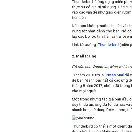
Thunderbird
là ứng dụng miễn phí
thực sự có giá trị sử dụng. Các cl
vào các vấn đề như giao diện rườm r
tiên tiến.
Nếu bạn không muốn chi tiền và chu
dụng tốt nhất dành cho bạn. Nó có 
lập các bộ lọc tin nhắn và trả lời 
Link tải xuống
:
Thunderbird
(miễn p
2. Mailspring
Có sẵn cho Windows, Mac và Linux
Từ năm 2016 trở lại,
Nylas Mail
đã x
để bàn "đánh bại" tất cả các ứng d
tháng 8 năm 2017, nhóm đã thông b
cho mọi người.
Một trong những tác giả ban đầu đã
duy trì dự án, ông đã tối ưu hóa và
nhanh hơn, sử dụng RAM ít hơn, thờ
Thunderbird
có thể là một client d
đựng bền bỉ, còn
Mailspring
là clie