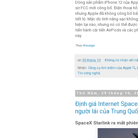
Dòng sản phẩm iPhone 12 của Apple
sơ FCC mới công bố. Điện thoại hỗ
nhưng Apple đã không công bố bất 
tiết lộ. Mặc dù tính năng sạc khôn
hiện tại nào, nhưng nó có thể được
tiến hành cải tiến AirPods và các p
này.
Theo
theverge
on
30 tháng 10
Không có nhận xét n
Nhãn:
Công cụ tìm kiếm của Apple 🔍
,
Tin công nghệ
Thứ Năm, 29 tháng 10, 2
Định giá Internet Spac
người lái của Trung Qu
SpaceX Starlink ra mắt phiê