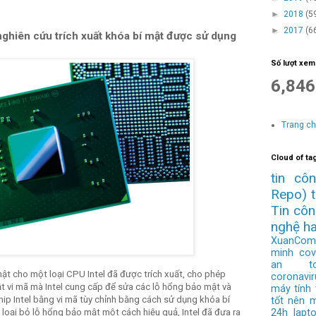
►
2018
(5
►
2017
(6
nghiên cứu trích xuất khóa bí mật được sử dụng
Số lượt xem
6,846
Trang c
Cloud of ta
tin cô
Repo)
Tin cô
nghệ h
XuanCom
minh
cov
an to
ật cho một loại CPU Intel đã được trích xuất, cho phép
coronavir
t vi mã mà Intel cung cấp để sửa các lỗ hổng bảo mật và
máy tính
chip Intel bằng vi mã tùy chỉnh bằng cách sử dụng khóa bí
tốt nên 
24h
lapt
oại bỏ lỗ hổng bảo mật một cách hiệu quả, Intel đã đưa ra