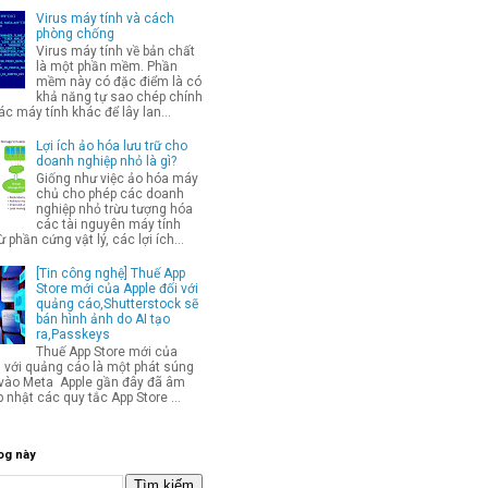
Virus máy tính và cách
phòng chống
Virus máy tính về bản chất
là một phần mềm. Phần
mềm này có đặc điểm là có
khả năng tự sao chép chính
c máy tính khác để lây lan...
Lợi ích ảo hóa lưu trữ cho
doanh nghiệp nhỏ là gì?
Giống như việc ảo hóa máy
chủ cho phép các doanh
nghiệp nhỏ trừu tượng hóa
các tài nguyên máy tính
từ phần cứng vật lý, các lợi ích...
[Tin công nghệ] Thuế App
Store mới của Apple đối với
quảng cáo,Shutterstock sẽ
bán hình ảnh do AI tạo
ra,Passkeys
Thuế App Store mới của
i với quảng cáo là một phát súng
p vào Meta Apple gần đây đã âm
 nhật các quy tắc App Store ...
og này