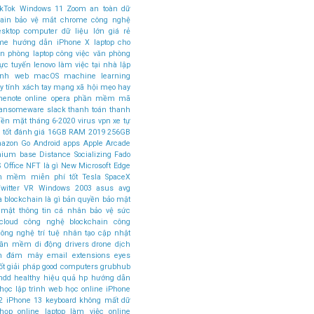
ikTok
Windows 11
Zoom
an toàn dữ
ain
bảo vệ mắt
chrome
công nghệ
esktop computer
dữ liệu lớn
giá rẻ
ome
hướng dẫn
iPhone X
laptop cho
ăn phòng
laptop công việc văn phòng
rực tuyến
lenovo
làm việc tại nhà
lập
rình web
macOS
machine learning
 tính xách tay
mạng xã hội
mẹo hay
nenote
online
opera
phần mềm mã
ansomeware
slack
thanh toán
thanh
tiền mặt
tháng 6-2020
virus
vpn
xe tự
 tốt
đánh giá
16GB RAM
2019
256GB
azon Go
Android apps
Apple Arcade
mium base
Distance Socializing
Fado
 Office
NFT là gì
New Microsoft Edge
n mềm miễn phí tốt
Tesla SpaceX
witter
VR
Windows 2003
asus
avg
a
blockchain là gì
bản quyền
bảo mật
 mật thông tin cá nhân
bảo vệ sức
cloud
công nghệ blockchain
công
ông nghệ trí tuệ nhân tạo
cập nhật
phần mềm
di động
drivers
drone
dịch
án đám mây
email
extensions
eyes
ốt
giải pháp
good computers
grubhub
hdd
healthy
hiệu quả
hp
hướng dẫn
học lập trình web
học online
iPhone
2
iPhone 13
keyboard
không mất dữ
 họp online
laptop làm việc online