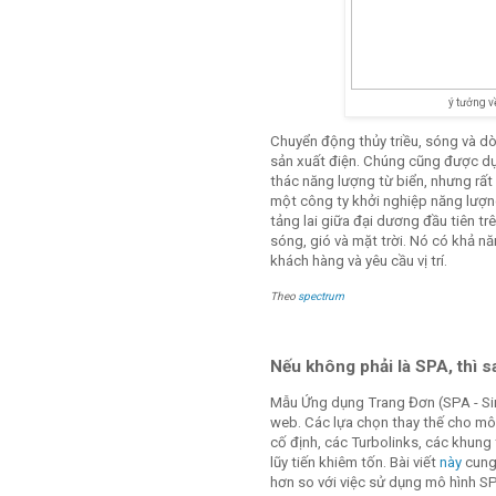
ý tưởng v
Chuyển động thủy triều, sóng và d
sản xuất điện. Chúng cũng được dự
thác năng lượng từ biển, nhưng rấ
một công ty khởi nghiệp năng lượn
tảng lai giữa đại dương đầu tiên tr
sóng, gió và mặt trời. Nó có khả n
khách hàng và yêu cầu vị trí.
Theo
spectrum
Nếu không phải là SPA, thì 
Mẫu Ứng dụng Trang Đơn (SPA - Sin
web. Các lựa chọn thay thế cho mô
cố định, các Turbolinks, các khung
lũy tiến khiêm tốn. Bài viết
này
cung 
hơn so với việc sử dụng mô hình S