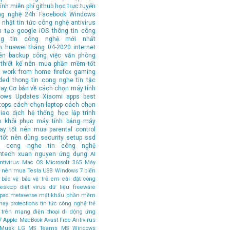
ính
miễn phí
github
học trực tuyến
ng nghệ 24h
Facebook
Windows
 nhật tin tức công nghệ
antivirus
n tạo
google
iOS
thông tin công
ng tin công nghệ mới nhất
n
huawei
tháng 04-2020
internet
ên
backup
công việc văn phòng
thiết kế
nên mua
phần mềm tốt
work from home
firefox
gaming
ded
thong tin cong nghe
tin tặc
hay
Cơ bản về cách chọn máy tính
ows Updates
Xiaomi
apps
best
tops
cách chọn laptop
cách chọn
iao dịch
hệ thống
học lập trình
o
khôi phục
máy tính bảng
máy
tay tốt nên mua
parental control
tốt nên dùng
security
setup
ssd
in cong nghe
tin công nghệ
ntech
xuan nguyen
ứng dụng
AI
tivirus
Mac OS
Microsoft 365
Máy
ốt nên mua
Tesla
USB
Windows 7
biến
bảo vệ
bảo vệ trẻ em
cài đặt
công
esktop
diệt virus
dữ liệu
freeware
ipad
metaverse
mật khẩu
phần mềm
hay
protections
tin tức công nghệ
trẻ
 trên mạng
điện thoại di dộng
ứng
7
Apple MacBook
Avast Free Antivirus
 Musk
LG
MS Teams
MS Windows