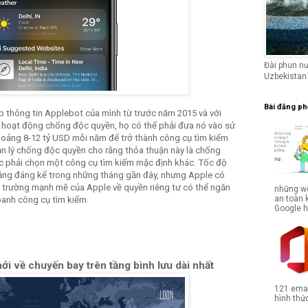
Đài phun n
Uzbekistan
Bài đăng ph
hập thông tin Applebot của mình từ trước năm 2015 và với
c hoạt động chống độc quyền, họ có thể phải đưa nó vào sử
hoảng 8-12 tỷ USD mỗi năm để trở thành công cụ tìm kiếm
ản lý chống độc quyền cho rằng thỏa thuận này là chống
ộc phải chọn một công cụ tìm kiếm mặc định khác. Tốc độ
tăng đáng kể trong những tháng gần đây, nhưng Apple có
ập trường mạnh mẽ của Apple về quyền riêng tư có thể ngăn
những we
an toàn 
oanh công cụ tìm kiếm.
Google hợ
ới về chuyến bay trên tầng bình lưu dài nhất
121 emai
hình thức