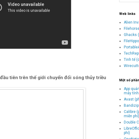
Web links
Alien In
Filehors
Ghacks (
FileHipp
Portable
TechRepu
Tinh tế 
Wirecutt
ầu tiên trên thế giới chuyển đổi sóng thủy triều
Một số phầ
App quản
máy tính
Avast (p
Bandizip 
Calibre 
miễn phí
Double C
LibreOff
phí)
OneNote 