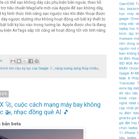
 có thể sạc không dây các phụ kiện bên ngoài, theo hồ
OpenDNS
T
 trợ tiêu chuẩn MagSafe mới của Apple để sạc không dây,
liệu
blockch
kỳ hình thức tính năng sạc ngược nào khi điện thoại được
học máy
d
google Chr
g dây ngược dường như không hoạt động với bất kỳ thiết bị
công việc v
 bật bất kỳ lúc nào trong tương lai. Apple được cho là đang
laptop học t
hụ kiện AirTags sắp tới cũng sẽ hoạt động tốt với tính năng
trình
lập t
malware
máy
nên dùng
o
nguồn mở
r
toán không 
lái
điện thoại
ào:
SSD
8GB
Am
khinh khí cầu kỷ lục của Google 🎈
,
năng lượng sóng thủy chiều
,
BKAV
Chro
Google AI
MS
Note 8
Phầ
Transistor
T
avira
big dat
dữ liệu
bảo
020
khoẻ
clips
eX 🚀, cuộc cách mạng máy bay không
nghệ robot
c
cập nhật 
ốc 🚁, nhạc đồng quê AI 🎵
vụ điện to
ghacks
giá t
gài đặt
hay
n bản beta
chọn laptop
11
iPhone 1
liệu
laptop