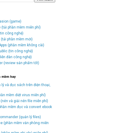
vasion (game)
e (tải phần mềm miễn phí)
tin công nghệ)
o (tải phần mềm mới)
Apps (phần mềm không cài)
blic (tin công nghệ)
(diễn đàn công nghệ)
er (review sản phẩm tốt)
n mềm hay
 lý và đọc sách trên điện thoại,
hần mềm diệt virus miễn phí)
(nén và giải nén file miễn phí)
(phần mềm đọc và convert ebook
)
ommander (quản lý files)
ice (phần mềm văn phòng miễn
(phần mềm ghi chú miễn phí)