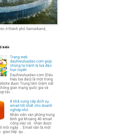
ước ở thành phố Samarkand,
ổ biến
Trang web
dauhieuluadao.com giúp
chúng ta tránh bị lừa đảo
trực tuyến
Dauhieuluadao.com (Dấu
hiệu lừa đảo) là một trong
bsite được Trung tâm Giám sát
không gian mạng quốc gia và
p tác ...
8 nhà cung cấp dịch vụ
email tốt nhất cho doanh
nghiệp nhỏ
Nhân viên văn phòng trung
bình gửi khoảng 40 email
công việc và nhận được
l mỗi ngày . Email vẫn là một
 giao tiếp qu...