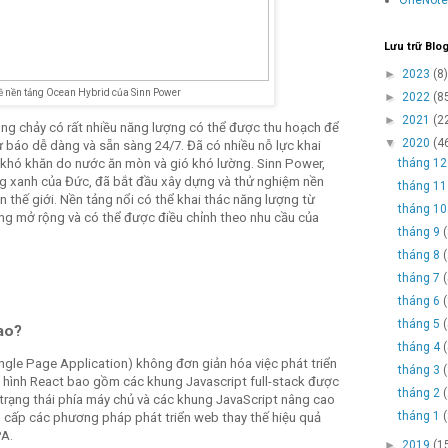
Lưu trữ Blo
►
2023
(8)
ề nền tảng Ocean Hybrid của Sinn Power
►
2022
(8
►
2021
(2
òng chảy có rất nhiều năng lượng có thể được thu hoạch để
▼
2020
(4
 báo dễ dàng và sẵn sàng 24/7. Đã có nhiều nỗ lực khai
tháng 1
t khó khăn do nước ăn mòn và gió khó lường. Sinn Power,
g xanh của Đức, đã bắt đầu xây dựng và thử nghiệm nền
tháng 1
ên thế giới. Nền tảng nổi có thể khai thác năng lượng từ
tháng 1
ăng mở rộng và có thể được điều chỉnh theo nhu cầu của
tháng 9
tháng 8
tháng 7
tháng 6
tháng 5
sao?
tháng 4
gle Page Application) không đơn giản hóa việc phát triển
tháng 3
 hình React bao gồm các khung Javascript full-stack được
tháng 2
 trạng thái phía máy chủ và các khung JavaScript nâng cao
tháng 1
cấp các phương pháp phát triển web thay thế hiệu quả
PA.
►
2019
(1