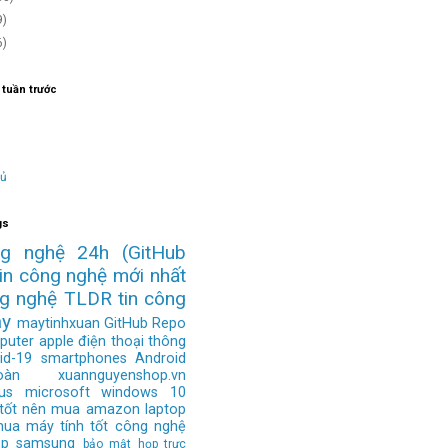
9)
6)
 tuần trước
hủ
gs
ng nghệ 24h
(GitHub
tin công nghệ mới nhất
ng nghệ
TLDR
tin công
ay
maytinhxuan
GitHub Repo
puter
apple
điện thoại thông
id-19
smartphones
Android
àn
xuannguyenshop.vn
us
microsoft
windows 10
 tốt nên mua
amazon
laptop
mua
máy tính tốt
công nghệ
op
samsung
bảo mật
họp trực