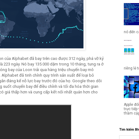
nó đến cá
n của Alphabet đã bay trên cao được 312 ngày, phá vỡ kỷ
 là 223 ngày. Nó bay 135.000 dặm trong 10 tháng, tung ra ở
riêng lẻ 
Bóng bay của Loon trải qua hàng triệu chuyến bay mô
Alphabet đã tinh chỉnh quy trình sản xuất để loại bỏ
gắn đáng kể nỗ lực bay trước đó của họ. Google theo dõi
g suốt chuyến bay để điều chỉnh và tối đa hóa thời gian
có giá thấp hơn và cung cấp kết nối nhất quán hơn cho
Apple đố
trực tiế
thầm cập
Tìm kiếm Bl