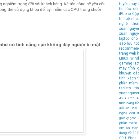
tuyến
máy t
g nghiêm trọng đối với khách hàng. Kẻ tấn công sẽ yêu cầu
tin tức cô
không thể sử dụng khóa để lây nhiễm các CPU trong chuỗi
iPhone
Cập
trí tuệ nhâ
nghệ
thô
xuannguye
xuân nguy
laptop cho 
sao lưu
tốt
như có tính năng sạc không dây ngược bí mật
recommen
trang web 
Linux
Wind
gaming lap
máy tính
g
khuyến cá
tính xách 
phần mềm 
tablets
t
xuannguye
AVG Free An
tính bảng t
đổi khí hậu
nghệ
dell
d
galaxy
good
phần mềm 
em an toàn
dụng tốt
201
CPU
Elonk