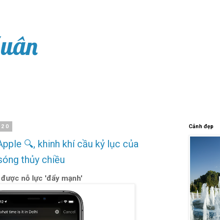
Xuân
020
Cảnh đẹp
ple 🔍, khinh khí cầu kỷ lục của
sóng thủy chiều
 được nỗ lực 'đẩy mạnh'