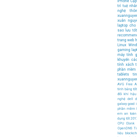
iPhone
Cập
trí tuệ nhâ
nghệ
thô
xuannguye
xuân nguy
laptop cho 
sao lưu
tốt
recommen
trang web 
Linux
Wind
gaming lap
máy tính
g
khuyến cá
tính xách 
phần mềm 
tablets
t
xuannguye
AVG Free An
tính bảng t
đổi khí hậu
nghệ
dell
d
galaxy
good
phần mềm 
em an toàn
dụng tốt
201
CPU
Elonk
OpenDNS
T
liệu
blockch