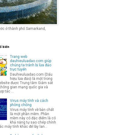
ước ở thành phố Samarkand,
ổ biến
Trang web
dauhieuluadao.com giúp
chúng ta tránh bị lừa đảo
trực tuyến
Dauhieuluadao.com (Dấu
hiệu lừa đảo) là một trong
bsite được Trung tâm Giám sát
không gian mạng quốc gia và
p tác ...
Virus máy tính và cách
phòng chống
Virus máy tính về bản chất
là một phần mềm. Phần
mềm này có đặc điểm là có
khả năng tự sao chép chính
c máy tính khác để lây lan...