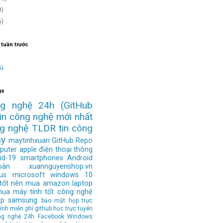
9)
6)
 tuần trước
hủ
gs
ng nghệ 24h
(GitHub
tin công nghệ mới nhất
ng nghệ
TLDR
tin công
ay
maytinhxuan
GitHub Repo
puter
apple
điện thoại thông
id-19
smartphones
Android
àn
xuannguyenshop.vn
us
microsoft
windows 10
 tốt nên mua
amazon
laptop
mua
máy tính tốt
công nghệ
op
samsung
bảo mật
họp trực
ính
miễn phí
github
học trực tuyến
ng nghệ 24h
Facebook
Windows