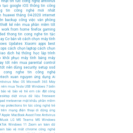
 nhật tin tức công nghệ
antivirus
n tạo
google
iOS
thông tin công
ng tin công nghệ mới nhất
n
huawei
tháng 04-2020
internet
ên
backup
công việc văn phòng
thiết kế
nên mua
phần mềm tốt
work from home
firefox
gaming
ded
thong tin cong nghe
tin tặc
hay
Cơ bản về cách chọn máy tính
ows Updates
Xiaomi
apps
best
tops
cách chọn laptop
cách chọn
iao dịch
hệ thống
học lập trình
o
khôi phục
máy tính bảng
máy
tay tốt nên mua
parental control
tốt nên dùng
security
setup
ssd
in cong nghe
tin công nghệ
ntech
xuan nguyen
ứng dụng
AI
tivirus
Mac OS
Microsoft 365
Máy
ốt nên mua
Tesla
USB
Windows 7
biến
bảo vệ
bảo vệ trẻ em
cài đặt
công
esktop
diệt virus
dữ liệu
freeware
ipad
metaverse
mật khẩu
phần mềm
hay
protections
tin tức công nghệ
trẻ
 trên mạng
điện thoại di dộng
ứng
7
Apple MacBook
Avast Free Antivirus
 Musk
LG
MS Teams
MS Windows
ikTok
Windows 11
Zoom
an toàn dữ
ain
bảo vệ mắt
chrome
công nghệ