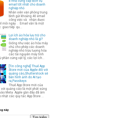
8 nhà cung cấp dịch vụ
email tốt nhất cho doanh
nghiệp nhỏ
Nhân viên văn phòng trung
bình gửi khoảng 40 email
công việc và nhận được
l mỗi ngày . Email vẫn là một
 giao tiếp qu...
Lợi ích ảo hóa lưu trữ cho
doanh nghiệp nhỏ là gì?
Giống như việc ảo hóa máy
chủ cho phép các doanh
nghiệp nhỏ trừu tượng hóa
các tài nguyên máy tính
từ phần cứng vật lý, các lợi ích...
[Tin công nghệ] Thuế App
Store mới của Apple đối với
quảng cáo,Shutterstock sẽ
bán hình ảnh do AI tạo
ra,Passkeys
Thuế App Store mới của
i với quảng cáo là một phát súng
p vào Meta Apple gần đây đã âm
 nhật các quy tắc App Store ...
og này