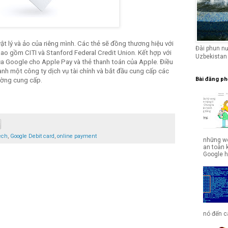
ật lý và ảo của riêng mình. Các thẻ sẽ đồng thương hiệu với
Đài phun n
ao gồm CITI và Stanford Federal Credit Union. Kết hợp với
Uzbekistan
 của Google cho Apple Pay và thẻ thanh toán của Apple. Điều
ành một công ty dịch vụ tài chính và bắt đầu cung cấp các
Bài đăng ph
ường cung cấp.
ech
,
Google Debit card
,
online payment
những we
an toàn 
Google hợ
nó đến cá