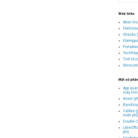
Web links
Alien In
Filehors
Ghacks (
FileHipp
Portable
TechRepu
Tinh tế 
Wirecutt
Một số phầ
App quản
máy tính
Avast (p
Bandizip 
Calibre 
miễn phí
Double C
LibreOff
phí)
OneNote 