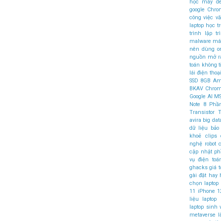
học máy
d
google Chr
công việc v
laptop học t
trình
lập t
malware
máy
nên dùng
o
nguồn mở
r
toán không 
lái
điện thoại
SSD
8GB
Am
BKAV
Chro
Google AI
MS
Note 8
Phầ
Transistor
T
avira
big dat
dữ liệu
bảo
khoẻ
clips
nghệ robot
c
cập nhật 
vụ điện to
ghacks
giá t
gài đặt
hay
chọn laptop
11
iPhone 1
liệu
laptop
laptop sinh 
metaverse l