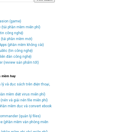
vasion (game)
e (tải phần mềm miễn phí)
tin công nghệ)
o (tải phần mềm mới)
Apps (phần mềm không cài)
blic (tin công nghệ)
(diễn đàn công nghệ)
er (review sản phẩm tốt)
n mềm hay
 lý và đọc sách trên điện thoại,
hần mềm diệt virus miễn phí)
(nén và giải nén file miễn phí)
(phần mềm đọc và convert ebook
)
ommander (quản lý files)
ice (phần mềm văn phòng miễn
(phần mềm ghi chú miễn phí)