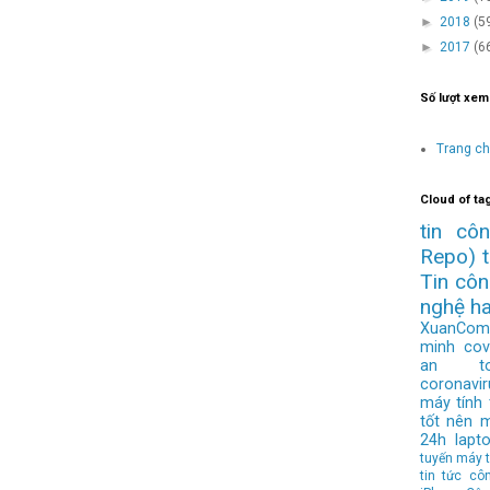
►
2018
(5
►
2017
(6
Số lượt xem
Trang c
Cloud of ta
tin cô
Repo)
Tin cô
nghệ h
XuanCom
minh
cov
an to
coronavir
máy tính
tốt nên 
24h
lapt
tuyến
máy t
tin tức cô