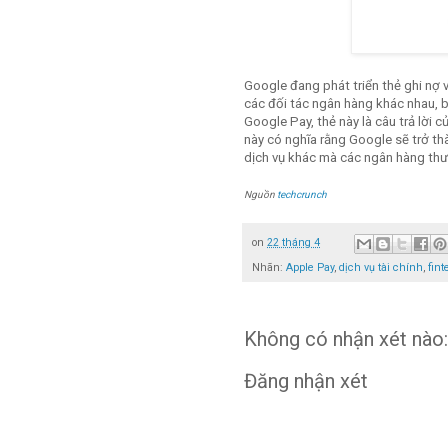
Google đang phát triển thẻ ghi nợ v
các đối tác ngân hàng khác nhau, b
Google Pay, thẻ này là câu trả lời
này có nghĩa rằng Google sẽ trở th
dịch vụ khác mà các ngân hàng th
Nguồn
techcrunch
on
22 tháng 4
Nhãn:
Apple Pay
,
dịch vụ tài chính
,
fint
Không có nhận xét nào:
Đăng nhận xét