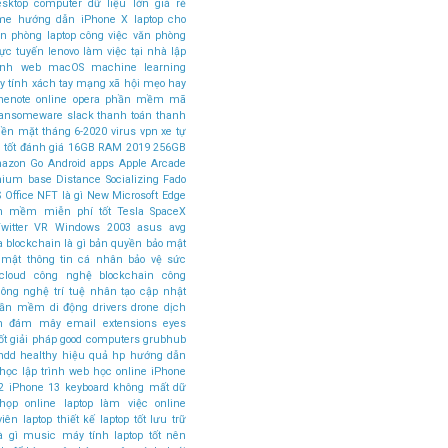
esktop computer
dữ liệu lớn
giá rẻ
ome
hướng dẫn
iPhone X
laptop cho
ăn phòng
laptop công việc văn phòng
rực tuyến
lenovo
làm việc tại nhà
lập
rình web
macOS
machine learning
 tính xách tay
mạng xã hội
mẹo hay
nenote
online
opera
phần mềm mã
ansomeware
slack
thanh toán
thanh
tiền mặt
tháng 6-2020
virus
vpn
xe tự
 tốt
đánh giá
16GB RAM
2019
256GB
azon Go
Android apps
Apple Arcade
mium base
Distance Socializing
Fado
 Office
NFT là gì
New Microsoft Edge
n mềm miễn phí tốt
Tesla SpaceX
witter
VR
Windows 2003
asus
avg
a
blockchain là gì
bản quyền
bảo mật
 mật thông tin cá nhân
bảo vệ sức
cloud
công nghệ blockchain
công
ông nghệ trí tuệ nhân tạo
cập nhật
phần mềm
di động
drivers
drone
dịch
án đám mây
email
extensions
eyes
ốt
giải pháp
good computers
grubhub
hdd
healthy
hiệu quả
hp
hướng dẫn
học lập trình web
học online
iPhone
2
iPhone 13
keyboard
không mất dữ
 họp online
laptop làm việc online
viên
laptop thiết kế
laptop tốt
lưu trữ
à gì
music
máy tính laptop tốt nên