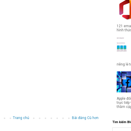
121 emai
hình thức
riêng lẻ 
Apple đố
trực tiế
thầm cập
Trang chủ
Bài đăng Cũ hơn
Tìm kiếm Bl