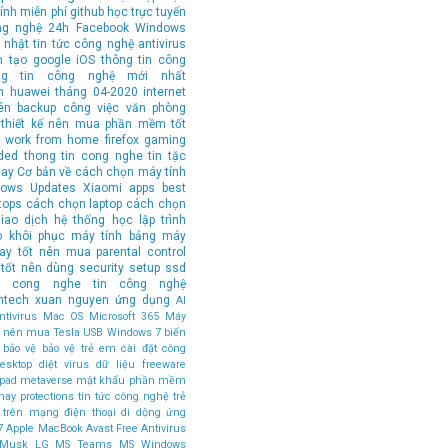
ính
miễn phí
github
học trực tuyến
ng nghệ 24h
Facebook
Windows
 nhật tin tức công nghệ
antivirus
n tạo
google
iOS
thông tin công
ng tin công nghệ mới nhất
n
huawei
tháng 04-2020
internet
ên
backup
công việc văn phòng
thiết kế
nên mua
phần mềm tốt
work from home
firefox
gaming
ded
thong tin cong nghe
tin tặc
hay
Cơ bản về cách chọn máy tính
ows Updates
Xiaomi
apps
best
tops
cách chọn laptop
cách chọn
iao dịch
hệ thống
học lập trình
o
khôi phục
máy tính bảng
máy
tay tốt nên mua
parental control
tốt nên dùng
security
setup
ssd
in cong nghe
tin công nghệ
ntech
xuan nguyen
ứng dụng
AI
tivirus
Mac OS
Microsoft 365
Máy
ốt nên mua
Tesla
USB
Windows 7
biến
bảo vệ
bảo vệ trẻ em
cài đặt
công
esktop
diệt virus
dữ liệu
freeware
ipad
metaverse
mật khẩu
phần mềm
hay
protections
tin tức công nghệ
trẻ
 trên mạng
điện thoại di dộng
ứng
7
Apple MacBook
Avast Free Antivirus
 Musk
LG
MS Teams
MS Windows