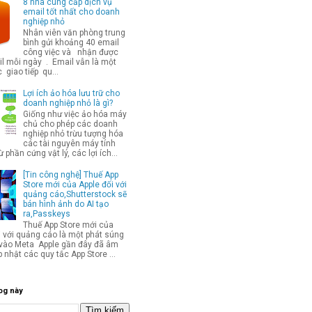
8 nhà cung cấp dịch vụ
email tốt nhất cho doanh
nghiệp nhỏ
Nhân viên văn phòng trung
bình gửi khoảng 40 email
công việc và nhận được
l mỗi ngày . Email vẫn là một
 giao tiếp qu...
Lợi ích ảo hóa lưu trữ cho
doanh nghiệp nhỏ là gì?
Giống như việc ảo hóa máy
chủ cho phép các doanh
nghiệp nhỏ trừu tượng hóa
các tài nguyên máy tính
từ phần cứng vật lý, các lợi ích...
[Tin công nghệ] Thuế App
Store mới của Apple đối với
quảng cáo,Shutterstock sẽ
bán hình ảnh do AI tạo
ra,Passkeys
Thuế App Store mới của
i với quảng cáo là một phát súng
p vào Meta Apple gần đây đã âm
 nhật các quy tắc App Store ...
og này