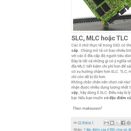
SLC, MLC hoặc TLC
Các ô nhớ thực tế trong SSD có thể
cấp
. Chúng mô tả có bao nhiêu bit 
với các ổ đĩa cấp độ người tiêu dù
Đây là tất cả những gì có ý nghĩa v
đĩa MLC tiết kiệm chi phí hơn để s
có xu hướng chậm hơn SLC. TLC, mớ
chí còn dễ bị lỗi hơn.
Không chắc chắn nên chọn cái nào
nhận được nhiều dung lượng nhất tr
cậy
, hãy dùng ổ SLC. Điều này là 
bại. Nếu bạn muốn
có đặc điểm củ
Theo makeuseof
on
22 tháng 1
Nhãn:
7 đặc điểm của ổ SSD
,
chia sẻ
,
đ