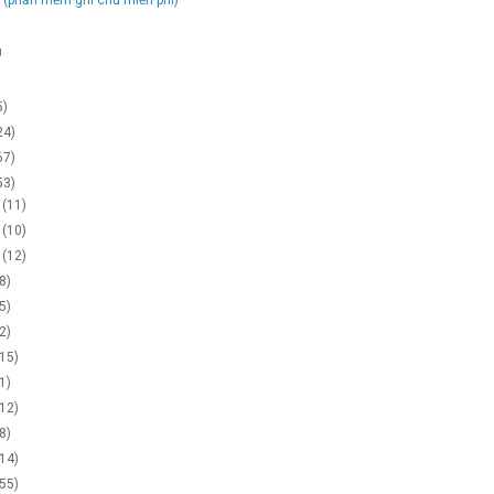
g
5)
24)
67)
53)
2
(11)
1
(10)
0
(12)
(8)
(5)
(2)
(15)
(1)
(12)
(8)
(14)
(55)