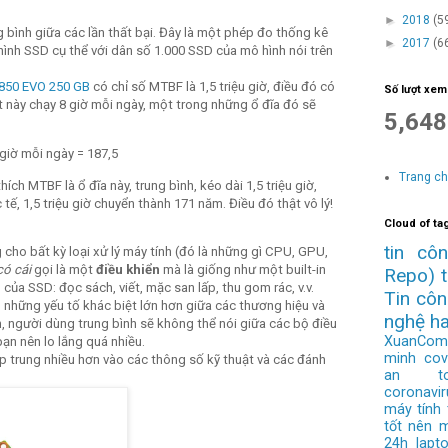
►
2018
(5
ng bình giữa các lần thất bại. Đây là một phép đo thống kê
►
2017
(6
hình SSD cụ thể với dân số 1.000 SSD của mô hình nói trên
850 EVO 250 GB
có chỉ số MTBF là 1,5 triệu giờ, điều đó có
Số lượt xem
t này chạy 8 giờ mỗi ngày, một trong những ổ đĩa đó sẽ
5,648
8 giờ mỗi ngày = 187,5
Trang c
hích MTBF là ổ đĩa này, trung bình, kéo dài 1,5 triệu giờ,
 tế, 1,5 triệu giờ chuyển thành 171 năm. Điều đó thật vô lý!
Cloud of ta
tin cô
cho bất kỳ loại xử lý máy tính (đó là những gì CPU, GPU,
có cái
gọi là một
điều khiển
mà là giống như một built-in
Repo)
g của SSD: đọc sách, viết, mặc san lấp, thu gom rác, v.v.
Tin cô
 những yếu tố khác biệt lớn hơn giữa các thương hiệu và
nghệ h
n, người dùng trung bình sẽ không thể nói giữa các bộ điều
XuanCom
bạn nên lo lắng quá nhiều.
minh
cov
p trung nhiều hơn vào các thông số kỹ thuật và các đánh
an to
coronavir
máy tính
tốt nên 
24h
lapt