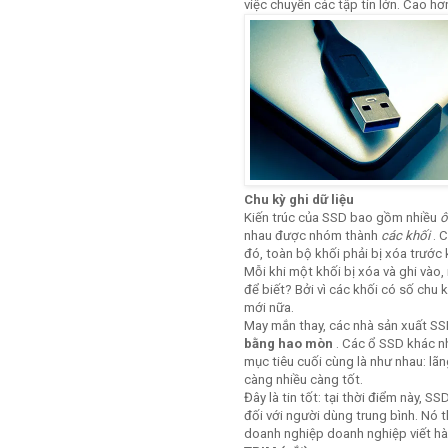
việc chuyển các tập tin lớn. Cao hơ
Chu kỳ ghi dữ liệu
Kiến trúc của SSD bao gồm nhiều
ô
nhau được nhóm thành
các khối
. C
đó, toàn bộ khối phải bị xóa trước 
Mỗi khi một khối bị xóa và ghi vào,
để biết? Bởi vì các khối có số chu 
mới nữa.
May mắn thay, các nhà sản xuất SS
bằng hao mòn
. Các ổ SSD khác n
mục tiêu cuối cùng là như nhau: lãn
càng nhiều càng tốt.
Đây là tin tốt: tại thời điểm này, 
đối với người dùng trung bình. Nó t
doanh nghiệp doanh nghiệp viết hà