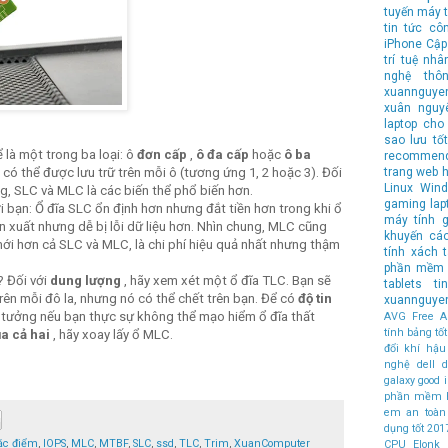
tuyến
máy t
tin tức cô
iPhone
Cập
trí tuệ nhâ
nghệ
thô
xuannguye
xuân nguy
laptop cho 
sao lưu
tốt
 là một trong ba loại: ô
đơn cấp
,
ô
đa cấp
hoặc
ô
ba
recommen
có thể được lưu trữ trên mỗi ô (tương ứng 1, 2 hoặc 3). Đối
trang web 
Linux
Wind
ng, SLC và MLC là các biến thể phổ biến hơn.
gaming lap
ới bạn: Ổ đĩa SLC ổn định hơn nhưng đắt tiền hơn trong khi ổ
máy tính
g
ản xuất nhưng dễ bị lỗi dữ liệu hơn. Nhìn chung, MLC cũng
khuyến cá
i hơn cả SLC và MLC, là chi phí hiệu quả nhất nhưng thậm
tính xách 
phần mềm 
? Đối với
dung lượng
, hãy xem xét một ổ đĩa TLC. Bạn sẽ
tablets
t
ên mỗi đô la, nhưng nó có thể chết trên bạn. Để có
độ tin
xuannguye
lý tưởng nếu bạn thực sự không thể mạo hiểm ổ đĩa thất
AVG Free An
tính bảng t
a cả hai
, hãy xoay lấy ổ MLC.
đổi khí hậu
nghệ
dell
d
galaxy
good
phần mềm 
em an toàn
dụng tốt
201
ặc điểm
,
IOPS
,
MLC
,
MTBF
,
SLC
,
ssd
,
TLC
,
Trim
,
XuanComputer
CPU
Elonk