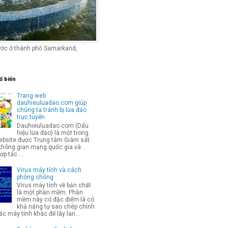
ước ở thành phố Samarkand,
ổ biến
Trang web
dauhieuluadao.com giúp
chúng ta tránh bị lừa đảo
trực tuyến
Dauhieuluadao.com (Dấu
hiệu lừa đảo) là một trong
bsite được Trung tâm Giám sát
không gian mạng quốc gia và
p tác ...
Virus máy tính và cách
phòng chống
Virus máy tính về bản chất
là một phần mềm. Phần
mềm này có đặc điểm là có
khả năng tự sao chép chính
c máy tính khác để lây lan...