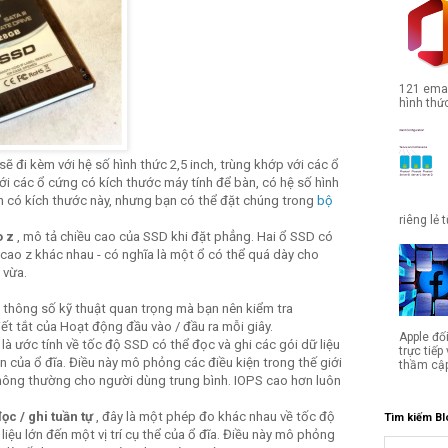
121 emai
hình thức
sẽ đi kèm với hệ số hình thức 2,5 inch, trùng khớp với các ổ
ới các ổ cứng có kích thước máy tính để bàn, có hệ số hình
ên có kích thước này, nhưng bạn có thể đặt chúng trong
bộ
riêng lẻ 
o z
, mô tả chiều cao của SSD khi đặt phẳng. Hai ổ SSD có
 cao z khác nhau - có nghĩa là một ổ có thể quá dày cho
 vừa.
 thông số kỹ thuật quan trọng mà bạn nên kiểm tra
iết tắt của Hoạt động đầu vào / đầu ra mỗi giây.
Apple đố
là ước tính về tốc độ SSD có thể đọc và ghi các gói dữ liệu
trực tiế
n của ổ đĩa. Điều này mô phỏng các điều kiện trong thế giới
thầm cập
hông thường cho người dùng trung bình. IOPS cao hơn luôn
ọc / ghi tuần tự
, đây là một phép đo khác nhau về tốc độ
Tìm kiếm Bl
 liệu lớn đến một vị trí cụ thể của ổ đĩa. Điều này mô phỏng