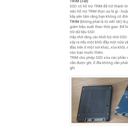
TRIM (cắt)
SSD có hỗ trợ TRIM đã trở thành tin
việc hỗ trợ TRIM thực sự là gì - ho
hãy yên tâm rằng bạn không cô đơn
TRIM
(không phải là từ viết tắt) 
giảm hiệu suất theo thời gian. Để h
trữ dữ liệu SSD.
Hãy nhớ rằng các khối bộ nhớ SSD
xảy ra nếu một khối đầy một nửa và
đầu tiên ở một nơi khác, xóa khối, s
nào bạn muốn thêm.
TRIM cho phép SSD xóa các phần d
cần được ghi, ổ đĩa không cần phải 
ghi.