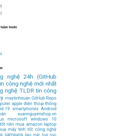
9)
6)
 tuần trước
hủ
gs
ng nghệ 24h
(GitHub
tin công nghệ mới nhất
ng nghệ
TLDR
tin công
ay
maytinhxuan
GitHub Repo
puter
apple
điện thoại thông
id-19
smartphones
Android
àn
xuannguyenshop.vn
us
microsoft
windows 10
 tốt nên mua
amazon
laptop
mua
máy tính tốt
công nghệ
op
samsung
bảo mật
họp trực