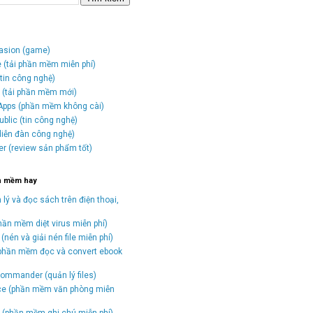
vasion (game)
e (tải phần mềm miễn phí)
tin công nghệ)
o (tải phần mềm mới)
Apps (phần mềm không cài)
blic (tin công nghệ)
(diễn đàn công nghệ)
er (review sản phẩm tốt)
n mềm hay
 lý và đọc sách trên điện thoại,
hần mềm diệt virus miễn phí)
(nén và giải nén file miễn phí)
(phần mềm đọc và convert ebook
)
ommander (quản lý files)
ice (phần mềm văn phòng miễn
(phần mềm ghi chú miễn phí)