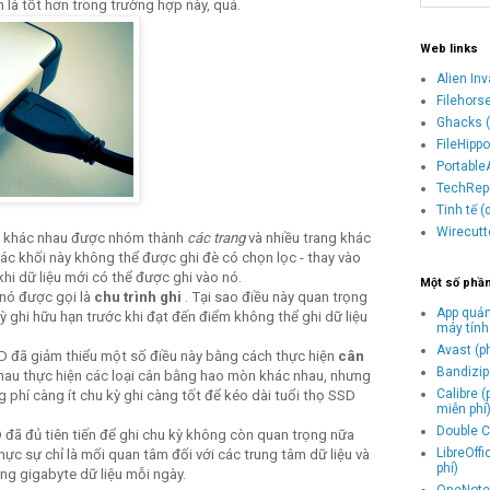
n là tốt hơn trong trường hợp này, quá.
Web links
Alien In
Filehors
Ghacks (
FileHipp
Portable
TechRepu
Tinh tế 
Wirecutt
khác nhau được nhóm thành
các trang
và nhiều trang khác
ác khối này không thể được ghi đè có chọn lọc - thay vào
khi dữ liệu mới có thể được ghi vào nó.
Một số phầ
 nó được gọi là
chu trình ghi
. Tại sao điều này quan trọng
App quản
kỳ ghi hữu hạn trước khi đạt đến điểm không thể ghi dữ liệu
máy tính
Avast (p
D đã giảm thiểu một số điều này bằng cách thực hiện
cân
Bandizip 
hau thực hiện các loại cân bằng hao mòn khác nhau, nhưng
Calibre 
g phí càng ít chu kỳ ghi càng tốt để kéo dài tuổi thọ SSD
miễn phí
Double C
SSD đã đủ tiên tiến để ghi chu kỳ không còn quan trọng nữa
LibreOff
hực sự chỉ là mối quan tâm đối với các trung tâm dữ liệu và
phí)
ng gigabyte dữ liệu mỗi ngày.
OneNote 