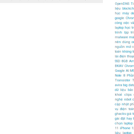
OpenDNS
T
liệu
blockch
học máy
d
google Chr
công việc v
laptop học t
trình
lập t
malware
máy
nên dùng
o
nguồn mở
r
toán không 
lái
điện thoại
SSD
8GB
Am
BKAV
Chro
Google AI
MS
Note 8
Phầ
Transistor
T
avira
big dat
dữ liệu
bảo
khoẻ
clips
nghệ robot
c
cập nhật 
vụ điện to
ghacks
giá t
gài đặt
hay
chọn laptop
11
iPhone 1
liệu
laptop