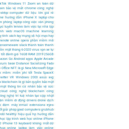
ikTok
Windows 11
Zoom
an toàn dữ
ain
bảo vệ mắt
chrome
công nghệ
esktop computer
dữ liệu lớn
giá rẻ
ome
hướng dẫn
iPhone X
laptop cho
ăn phòng
laptop công việc văn phòng
rực tuyến
lenovo
làm việc tại nhà
lập
rình web
macOS
machine learning
 tính xách tay
mạng xã hội
mẹo hay
nenote
online
opera
phần mềm mã
ansomeware
slack
thanh toán
thanh
tiền mặt
tháng 6-2020
virus
vpn
xe tự
 tốt
đánh giá
16GB RAM
2019
256GB
azon Go
Android apps
Apple Arcade
mium base
Distance Socializing
Fado
 Office
NFT là gì
New Microsoft Edge
n mềm miễn phí tốt
Tesla SpaceX
witter
VR
Windows 2003
asus
avg
a
blockchain là gì
bản quyền
bảo mật
 mật thông tin cá nhân
bảo vệ sức
cloud
công nghệ blockchain
công
ông nghệ trí tuệ nhân tạo
cập nhật
phần mềm
di động
drivers
drone
dịch
án đám mây
email
extensions
eyes
ốt
giải pháp
good computers
grubhub
hdd
healthy
hiệu quả
hp
hướng dẫn
học lập trình web
học online
iPhone
2
iPhone 13
keyboard
không mất dữ
 họp online
laptop làm việc online