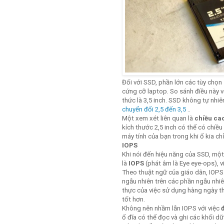
Đối với SSD, phần lớn các tùy chọn 
cứng cỡ laptop. So sánh điều này v
thức là 3,5 inch. SSD không tự nhi
chuyển đổi 2,5 đến 3,5
..
Một xem xét liên quan là
chiều ca
kích thước 2,5 inch có thể có chiều
máy tính của bạn trong khi ổ kia chỉ
IOPS
Khi nói đến hiệu năng của SSD, một
là
IOPS
(phát âm là Eye eye-ops), v
Theo thuật ngữ của giáo dân, IOPS 
ngẫu nhiên trên các phần ngẫu nhiê
thực của việc sử dụng hàng ngày t
tốt hơn.
Không nên nhầm lẫn IOPS với việc
đ
ổ đĩa có thể đọc và ghi các khối dữ