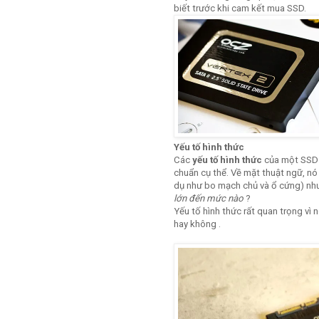
biết trước khi cam kết mua SSD.
Yếu tố hình thức
Các
yếu tố hình thức
của một SSD m
chuẩn cụ thể. Về mặt thuật ngữ, nó
dụ như bo mạch chủ và ổ cứng) nh
lớn đến mức nào
?
Yếu tố hình thức rất quan trọng vì 
hay không .