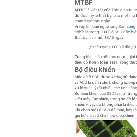
MTBF
MTBF
là viết tắt của Thời gian tru
dự đoán tỷ lệ thất bại cho một mô 
chạy 8 giờ mỗi ngày.
Vì vậy, khi bạn nghe rằng
Samsung 
nghĩa là trong 1.000 ổ SSD đặc biệ
thất bại sau mỗi 187,5 ngày:
1,5 triệu giờ / 1.000 ổ đĩa / 
Trung bình, hầu hết mọi người giải t
điều đó
hoàn toàn sai
! Trong thực
Bộ điều khiển
Mặc dù ổ SSD được
không
sử dụng 
và ALU là dành cho), chúng
không 
xử lý quản lý rất nhiều các tính năn
Bộ điều khiển của SSD là một trong
kiểu máy. Tuy nhiên, trong sơ đồ lớ
khiển, vì vậy đó không phải là điều 
Khi chọn một ổ SSD để mua, hãy tậ
giá hơn là vào chính bộ điều khiển.