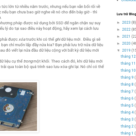
 tức lớn từ nhiều năm trước, nhưng nếu bạn vẫn bối rối về
ặc nếu bạn chưa bao giờ nghe về nó cho đến bây giờ - thì
Lưu trữ Blo
.
►
2023
(8)
là phương pháp được sử dụng bởi SSD để ngăn chặn sự suy
iểu lý do tại sao điều này hoạt động, hãy xem lại cách lưu
►
2022
(8
►
2021
(2
 phải được
xóa
trước khi có thể
ghi
dữ liệu mới . Điều gì sẽ
►
2020
(4
 bạn chỉ muốn lấp đầy nửa kia? Bạn phải lưu trữ nửa dữ liệu
au đó viết lại nửa đầu dữ liệu cộng với bất kỳ dữ liệu mới
▼
2019
(1
tháng 1
ữ liệu cụ thể
trong
một khối. Theo cách đó, khi dữ liệu mới
tháng 1
trải qua toàn bộ quá trình sao lưu-xóa-ghi lại. Nó chỉ có thể
tháng 1
tháng 9
tháng 8
tháng 7
tháng 6
tháng 5
tháng 4
tháng 3
tháng 2
tháng 1