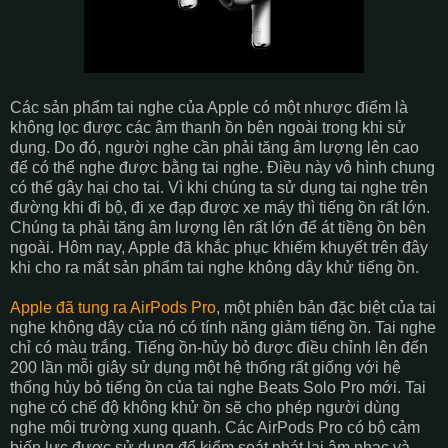
Các sản phẩm tai nghe của Apple có một nhược điểm là
không lọc được các âm thanh ồn bên ngoài trong khi sử
dụng. Do đó, người nghe cần phải tăng âm lượng lên cao
để có thể nghe được bằng tai nghe. Điều này vô hình chung
có thể gây hại cho tai. Vì khi chúng ta sử dụng tai nghe trên
đường khi đi bộ, đi xe đạp được xe máy thì tiếng ồn rất lớn.
Chúng ta phải tăng âm lượng lên rất lớn để át tiềng ồn bên
ngoài. Hôm nay, Apple đã khắc phục khiếm khuyết trên đây
khi cho ra mắt sản phẩm tai nghe không dây khử tiếng ồn.
Apple đã tung ra AirPods Pro
, một phiên bản đặc biệt của tai
nghe không dây của nó có tính năng giảm tiếng ồn. Tai nghe
chỉ có màu trắng. Tiếng ồn-hủy bỏ được điều chỉnh lên đến
200 lần mỗi giây sử dụng một hệ thống rất giống với hệ
thống hủy bỏ tiếng ồn của tai nghe Beats Solo Pro mới. Tai
nghe có chế độ không khử ồn sẽ cho phép người dùng
nghe môi trường xung quanh. Các AirPods Pro có bộ cảm
biến lực được sử dụng để kiểm soát phát lại âm nhạc và