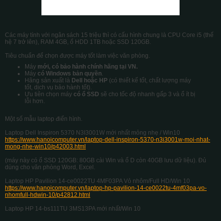
Các máy tính với ngân sách 15 triệu thì có cấu hình chung là CPU Core i5 (thế
hệ 7 trở lên), RAM 4GB, ổ HDD 1TB hoặc SSD 120GB.
Tiêu chuẩn để chọn được máy tốt làm việc văn phòng.
Máy
mới,
có bảo hành chính hãng tại VN.
Máy
có Windows bản quyền
.
Hãng sản xuất là
Dell hoặc HP
(có thiết kế tốt, chất lượng máy
tốt, dịch vụ bảo hành tốt).
Ưu tiên chọn máy
có ổ SSD
sẽ cho tốc độ nhanh gấp 3 và ổ ít bị
lỗi hơn.
Một số mẫu laptop điển hình.
Laptop Dell Inspiron 5370 N3I3001W mới nhất mỏng nhẹ / Win10
https://www.hanoicomputer.vn/laptop-dell-inspiron-5370-n3i3001w-moi-nhat-
mong-nhe-win10/p42003.html
(máy này có ổ SSD 120GB: 80GB cài Win và ổ D còn 40GB lưu dữ liệu). Đủ
dùng cho văn phòng Word, Excel.
Laptop HP Pavilion 14-ce0022TU 4MF03PA Vỏ nhôm/Full HD/Win 10
https://www.hanoicomputer.vn/laptop-hp-pavilion-14-ce0022tu-4mf03pa-vo-
nhomfull-hdwin-10/p42812.html
Laptop HP 14-bs111TU 3MS13PA mới nhất/Win 10