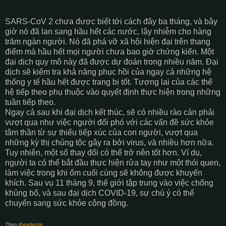
SARS-CoV 2 chưa được biết tới cách đây ba tháng, và bây
giờ nó đã lan sang hầu hết các nước, lây nhiễm cho hàng
trăm ngàn người. Nó đã phá vỡ xã hội hiện đại trên thang
điểm mà hầu hết mọi người chưa bao giờ chứng kiến. Một
đại dịch quy mô này đã được dự đoán trong nhiều năm. Đại
dịch sẽ kiểm tra khả năng phục hồi của ngay cả những hệ
thống y tế hầu hết được trang bị tốt. Tương lai của các thế
hệ tiếp theo phụ thuộc vào quyết định thực hiện trong những
tuần tiếp theo.
Ngay cả sau khi đại dịch kết thúc, sẽ có nhiều rào cản phải
vượt qua như việc người đối phó với các vấn đề sức khỏe
tâm thần từ sự thiếu tiếp xúc của con người, vượt qua
những kỳ thị chủng tộc gây ra bởi virus, và nhiều hơn nữa.
Tuy nhiên, một số thay đổi có thể trở nên tốt hơn. Ví dụ,
người ta có thể bắt đầu thực hiện rửa tay như một thói quen,
làm việc trong khi ốm cuối cùng sẽ không được khuyến
khích. Sau vụ 11 tháng 9, thế giới tập trung vào việc chống
khủng bố, và sau đại dịch COVID-19, sự chú ý có thể
chuyển sang sức khỏe cộng đồng.
Theo
theatlantic