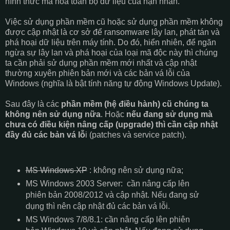
hình thức mã hóa toàn bộ dữ liệu của nạn nhân.
Việc sử dụng phần mềm cũ hoặc sử dụng phần mềm không
được cập nhật là cơ sở để ransomware lây lan, phát tán và
phá hoại dữ liệu trên máy tính. Do đó, hiển nhiên, để ngăn
ngừa sự lây lan và phá hoại của loại mã độc này thì chúng
ta cần phải sử dụng phần mềm mới nhất và cập nhật
thường xuyên phiên bản mới và các bản vá lỗi của
Windows (nghĩa là bật tính năng tự động Windows Update).
Sau đây là các
phần mềm (hệ điều hành) cũ chúng ta
không nên sử dụng nữa
. Hoặc
nếu đang sử dụng mà
chưa có điều kiện nâng cấp (upgrade) thì cần cập nhật
đầy đủ các bản vá lỗ
i (patches và service patch).
MS Windows XP
: không nên sử dụng nữa;
MS Windows 2003 Server: cần nâng cấp lên
phiên bản 2008/2012 và cập nhật. Nếu đang sử
dụng thì nên cập nhật đủ các bản vá lỗi.
MS Windows 7/8/8.1: cần nâng cấp lên phiên