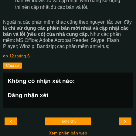
bản Windows 10 và cập nhật. Nếu đang sử dụng
thì nên cập nhật đủ các bản vá lỗi.
Ngoài ra các phần mềm khác cũng theo nguyên tắc trên đây
là
chỉ sử dụng các phiên bản mới nhất và cập nhật các
bản vá lỗi (nếu có) của nhà cung cấp
. Như các phần
mềm: MS Office; Adobe Acrobat Reader; Skype; Flash
Player; Winzip; Bandzip; các phần mềm antivirus;
on
12 tháng 6
Chia sẻ
Không có nhận xét nào:
Đăng nhận xét
‹
›
Trang chủ
Xem phiên bản web