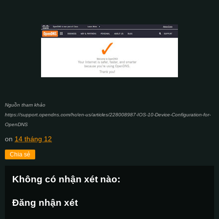
Nguồn tham khảo
https://support.opendns.com/hc/en-us/articles/228008987-IOS-10-Device-Configuration-for-
OpenDNS
on
14 tháng 12
Chia sẻ
Không có nhận xét nào:
Đăng nhận xét