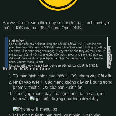
Bài viết Cơ sở Kiến thức này sẽ chỉ cho bạn cách thiết lập
thiết bị IOS của bạn để sử dụng OpenDNS.
Chú thích:
Các hướng dẫn này chỉ hoạt động cho các kết nối Wi-Fi vì iOS không cho
T
phép bạn thay đổi máy chủ DNS khi được kết nối với mạng di động.
Ngoài ra,
h
a
y
các thay đổi là dành riêng cho mạng, vì vậy bạn sẽ cần thay đổi máy chủ DNS
đ
ổi
mỗi khi bạn kết nối với mạng không dây mới.
Tin vui là iOS ghi nhớ các cài
c
ài
đ
đặt, do đó bạn sẽ không phải lặp lại các thay đổi này bất cứ khi nào bạn kết
ặt
D
N
nối lại với một mạng đã biết.
S
c
ủ
Ngoài ra,
điều này hoạt động tương tự trên tất cả các thiết bị iOS.
a
thiết bị IOS của bạn:
Từ màn hình chính của thiết bị IOS, chạm vào
Cài đặt
Nhấn vào
Wi-Fi
.
Các mạng không dây khả dụng trong
phạm vi thiết bị IOS của bạn xuất hiện.
Tìm mạng không dây của bạn trong danh sách, rồi
bấm vào
biểu tượng như hình dưới đây.
Màn hình hiển thị bên dưới xuất hiện.
Nhấn vào