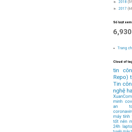
►
2018
(5
►
2017
(6
Số lượt xem
6,930
Trang c
Cloud of ta
tin cô
Repo)
Tin cô
nghệ h
XuanCom
minh
cov
an to
coronavir
máy tính
tốt nên 
24h
lapt
tuyến
máy t