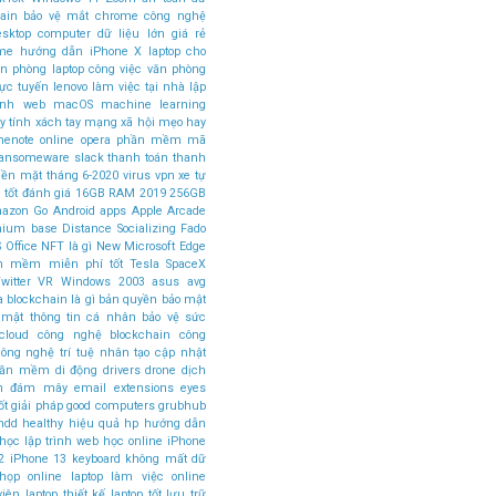
ain
bảo vệ mắt
chrome
công nghệ
esktop computer
dữ liệu lớn
giá rẻ
ome
hướng dẫn
iPhone X
laptop cho
ăn phòng
laptop công việc văn phòng
rực tuyến
lenovo
làm việc tại nhà
lập
rình web
macOS
machine learning
 tính xách tay
mạng xã hội
mẹo hay
nenote
online
opera
phần mềm mã
ansomeware
slack
thanh toán
thanh
tiền mặt
tháng 6-2020
virus
vpn
xe tự
 tốt
đánh giá
16GB RAM
2019
256GB
azon Go
Android apps
Apple Arcade
mium base
Distance Socializing
Fado
 Office
NFT là gì
New Microsoft Edge
n mềm miễn phí tốt
Tesla SpaceX
witter
VR
Windows 2003
asus
avg
a
blockchain là gì
bản quyền
bảo mật
 mật thông tin cá nhân
bảo vệ sức
cloud
công nghệ blockchain
công
ông nghệ trí tuệ nhân tạo
cập nhật
phần mềm
di động
drivers
drone
dịch
án đám mây
email
extensions
eyes
ốt
giải pháp
good computers
grubhub
hdd
healthy
hiệu quả
hp
hướng dẫn
học lập trình web
học online
iPhone
2
iPhone 13
keyboard
không mất dữ
 họp online
laptop làm việc online
viên
laptop thiết kế
laptop tốt
lưu trữ