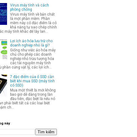
Virus máy tính và cách
phòng chống
Virus máy tính về bản chất
là một phần mềm. Phần
mềm này có đặc điểm là có
khả năng tự sao chép chính
c máy tính khác để lây lan...
Lợi ích ảo hóa lưu trữ cho
doanh nghiệp nhỏ là gì?
Giống như việc ảo hóa máy
chủ cho phép các doanh
nghiệp nhỏ trừu tượng hóa
các tài nguyên máy tính
từ phần cứng vật lý, các lợi ích...
7 đặc điểm của ổ SSD cần
biết khi mua SSD (máy tính
có SSD)
Mua một thiết bị mới không
bao giờ dễ dàng trong lần
đầu tiên, đặc biệt là nếu nó
ạn phải biết tất cả các loại biệt
hậm ch...
og này