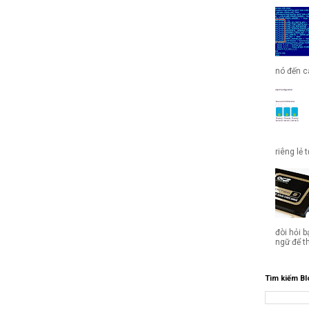
nó đến cá
riêng lẻ 
đòi hỏi b
ngữ để t
Tìm kiếm Bl