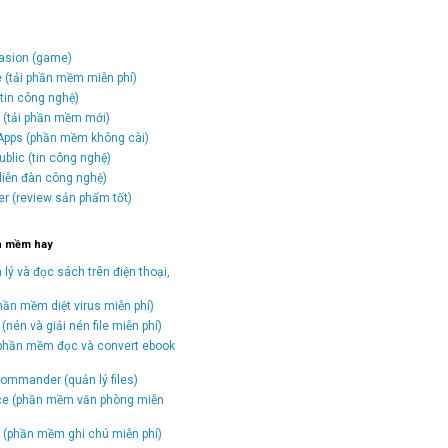
vasion (game)
e (tải phần mềm miễn phí)
tin công nghệ)
o (tải phần mềm mới)
Apps (phần mềm không cài)
blic (tin công nghệ)
(diễn đàn công nghệ)
er (review sản phẩm tốt)
n mềm hay
 lý và đọc sách trên điện thoại,
hần mềm diệt virus miễn phí)
(nén và giải nén file miễn phí)
(phần mềm đọc và convert ebook
)
ommander (quản lý files)
ice (phần mềm văn phòng miễn
(phần mềm ghi chú miễn phí)