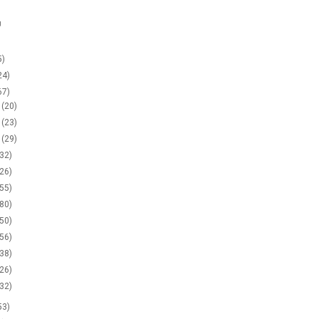
g
5)
24)
67)
2
(20)
1
(23)
0
(29)
(32)
(26)
(55)
(80)
(50)
(56)
(38)
(26)
(32)
53)