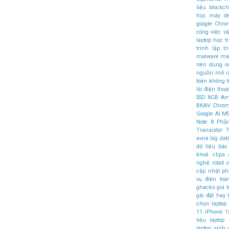
liệu
blockch
học máy
d
google Chr
công việc v
laptop học t
trình
lập t
malware
máy
nên dùng
o
nguồn mở
r
toán không 
lái
điện thoại
SSD
8GB
Am
BKAV
Chro
Google AI
MS
Note 8
Phầ
Transistor
T
avira
big dat
dữ liệu
bảo
khoẻ
clips
nghệ robot
c
cập nhật 
vụ điện to
ghacks
giá t
gài đặt
hay
chọn laptop
11
iPhone 1
liệu
laptop
laptop sinh 