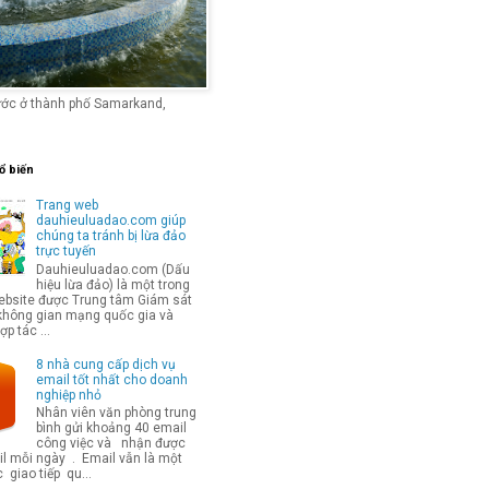
ước ở thành phố Samarkand,
ổ biến
Trang web
dauhieuluadao.com giúp
chúng ta tránh bị lừa đảo
trực tuyến
Dauhieuluadao.com (Dấu
hiệu lừa đảo) là một trong
bsite được Trung tâm Giám sát
không gian mạng quốc gia và
p tác ...
8 nhà cung cấp dịch vụ
email tốt nhất cho doanh
nghiệp nhỏ
Nhân viên văn phòng trung
bình gửi khoảng 40 email
công việc và nhận được
l mỗi ngày . Email vẫn là một
 giao tiếp qu...