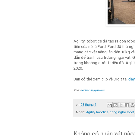
Agility Robotics đã tạo ra con robo
tiên của nó là Ford. Ford đã thử n
mang các vật nặng lên đến 18kg và
dẫn để tránh các trướng ngại vật. 
trong khoảng dưới 1 triệu đô. Agil
2020.
Bạn có thể xem clip về Digit tại
đây
Theo
technologyreview
on
08 tháng 1
Nhãn:
Agility Robotics
,
công nghệ robot
Không có nhận xét nào: