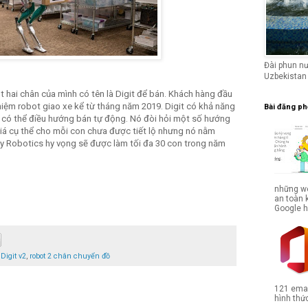
Đài phun n
Uzbekistan
t hai chân của mình có tên là Digit để bán. Khách hàng đầu
ghiệm robot giao xe kể từ tháng năm 2019. Digit có khả năng
Bài đăng ph
 có thể điều hướng bán tự động. Nó đòi hỏi một số hướng
Giá cụ thể cho mỗi con chưa được tiết lộ nhưng nó nằm
ity Robotics hy vọng sẽ được làm tối đa 30 con trong năm
.
những we
an toàn 
Google hợ
,
Digit v2
,
robot 2 chân chuyển đồ
121 emai
hình thức