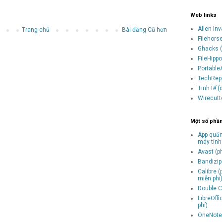
Web links
Alien In
Trang chủ
Bài đăng Cũ hơn
Filehors
Ghacks (
FileHipp
Portable
TechRepu
Tinh tế 
Wirecutt
Một số phầ
App quản
máy tính
Avast (p
Bandizip 
Calibre 
miễn phí
Double C
LibreOff
phí)
OneNote 