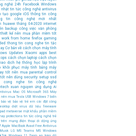
ng nghệ 24h
Facebook
Windows
 nhật tin tức công nghệ
antivirus
n tạo
google
iOS
thông tin công
ng tin công nghệ mới nhất
n
huawei
tháng 04-2020
internet
ên
backup
công việc văn phòng
thiết kế
nên mua
phần mềm tốt
work from home
firefox
gaming
ded
thong tin cong nghe
tin tặc
hay
Cơ bản về cách chọn máy tính
ows Updates
Xiaomi
apps
best
tops
cách chọn laptop
cách chọn
iao dịch
hệ thống
học lập trình
o
khôi phục
máy tính bảng
máy
tay tốt nên mua
parental control
tốt nên dùng
security
setup
ssd
in cong nghe
tin công nghệ
ntech
xuan nguyen
ứng dụng
AI
tivirus
Mac OS
Microsoft 365
Máy
ốt nên mua
Tesla
USB
Windows 7
biến
bảo vệ
bảo vệ trẻ em
cài đặt
công
esktop
diệt virus
dữ liệu
freeware
ipad
metaverse
mật khẩu
phần mềm
hay
protections
tin tức công nghệ
trẻ
 trên mạng
điện thoại di dộng
ứng
7
Apple MacBook
Avast Free Antivirus
 Musk
LG
MS Teams
MS Windows
ikTok
Windows 11
Zoom
an toàn dữ