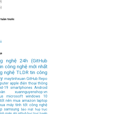
9)
6)
 tuần trước
hủ
gs
ng nghệ 24h
(GitHub
tin công nghệ mới nhất
ng nghệ
TLDR
tin công
ay
maytinhxuan
GitHub Repo
puter
apple
điện thoại thông
id-19
smartphones
Android
àn
xuannguyenshop.vn
us
microsoft
windows 10
 tốt nên mua
amazon
laptop
mua
máy tính tốt
công nghệ
op
samsung
bảo mật
họp trực
ính
miễn phí
github
học trực tuyến