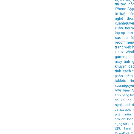
tin tức cô
iPhone
Cập
trí tuệ nhâ
nghệ
thô
xuannguye
xuân nguy
laptop cho 
sao lưu
tốt
recommen
trang web 
Linux
Wind
gaming lap
máy tính
g
khuyến cá
tính xách 
phần mềm 
tablets
t
xuannguye
AVG Free An
tính bảng t
đổi khí hậu
nghệ
dell
d
galaxy
good
phần mềm 
em an toàn
dụng tốt
201
CPU
Elonk
OpenDNS
T