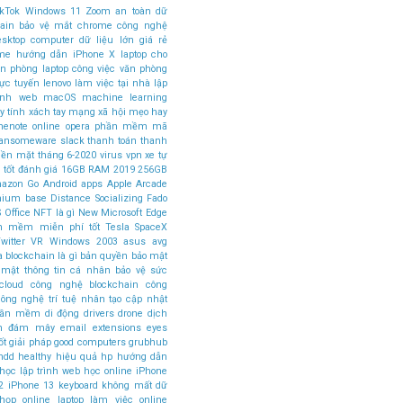
ikTok
Windows 11
Zoom
an toàn dữ
ain
bảo vệ mắt
chrome
công nghệ
esktop computer
dữ liệu lớn
giá rẻ
ome
hướng dẫn
iPhone X
laptop cho
ăn phòng
laptop công việc văn phòng
rực tuyến
lenovo
làm việc tại nhà
lập
rình web
macOS
machine learning
 tính xách tay
mạng xã hội
mẹo hay
nenote
online
opera
phần mềm mã
ansomeware
slack
thanh toán
thanh
tiền mặt
tháng 6-2020
virus
vpn
xe tự
 tốt
đánh giá
16GB RAM
2019
256GB
azon Go
Android apps
Apple Arcade
mium base
Distance Socializing
Fado
 Office
NFT là gì
New Microsoft Edge
n mềm miễn phí tốt
Tesla SpaceX
witter
VR
Windows 2003
asus
avg
a
blockchain là gì
bản quyền
bảo mật
 mật thông tin cá nhân
bảo vệ sức
cloud
công nghệ blockchain
công
ông nghệ trí tuệ nhân tạo
cập nhật
phần mềm
di động
drivers
drone
dịch
án đám mây
email
extensions
eyes
ốt
giải pháp
good computers
grubhub
hdd
healthy
hiệu quả
hp
hướng dẫn
học lập trình web
học online
iPhone
2
iPhone 13
keyboard
không mất dữ
 họp online
laptop làm việc online