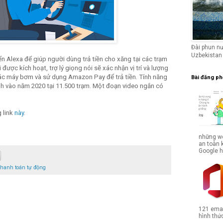
Đài phun n
Uzbekistan
ển Alexa để giúp người dùng trả tiền cho xăng tại các trạm
được kích hoạt, trợ lý giọng nói sẽ xác nhận vị trí và lượng
ác máy bơm và sử dụng Amazon Pay để trả tiền. Tính năng
Bài đăng ph
nh vào năm 2020 tại 11.500 trạm. Một đoạn video ngắn có
g link
này
.
những we
an toàn 
Google hợ
thanh toán tự động
121 emai
hình thức