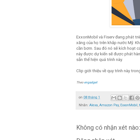
ExxonMobil và Fiserv đang phát tri
xăng của họ trên khắp nước Mỹ. Khi 
cần bơm. Sau đó nó sẽ kích hoạt c
này được dự kiến ​​sẽ được phát hà
sẵn thể hiện quá trình này.
Clip giới thiệu về quy trình này tron
Theo
engadget
on
08 tháng 1
Nhãn:
Alexa
,
Amazon Pay
,
ExxonMobil
,
Không có nhận xét nào: