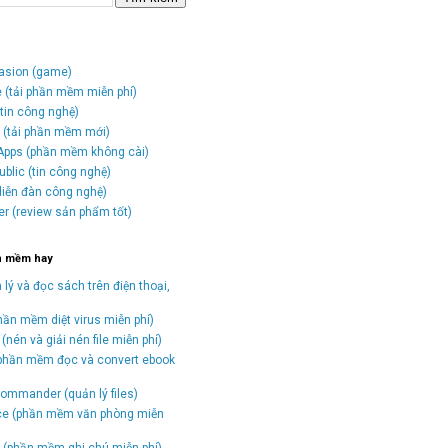
vasion (game)
e (tải phần mềm miễn phí)
tin công nghệ)
o (tải phần mềm mới)
Apps (phần mềm không cài)
blic (tin công nghệ)
(diễn đàn công nghệ)
er (review sản phẩm tốt)
n mềm hay
 lý và đọc sách trên điện thoại,
hần mềm diệt virus miễn phí)
(nén và giải nén file miễn phí)
(phần mềm đọc và convert ebook
)
ommander (quản lý files)
ice (phần mềm văn phòng miễn
(phần mềm ghi chú miễn phí)