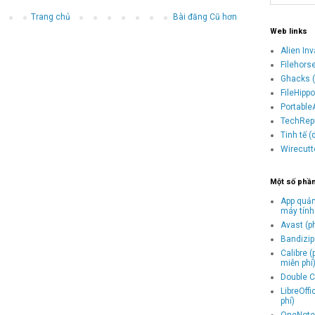
Trang chủ
Bài đăng Cũ hơn
Web links
Alien In
Filehors
Ghacks (
FileHipp
Portable
TechRepu
Tinh tế 
Wirecutt
Một số phầ
App quản
máy tính
Avast (p
Bandizip 
Calibre 
miễn phí
Double C
LibreOff
phí)
OneNote 