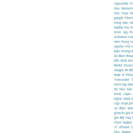
OpenDNS
T
liệu
blockch
học máy
d
google Chr
công việc v
laptop học t
trình
lập t
malware
máy
nên dùng
o
nguồn mở
r
toán không 
lái
điện thoại
SSD
8GB
Am
BKAV
Chro
Google AI
MS
Note 8
Phầ
Transistor
T
avira
big dat
dữ liệu
bảo
khoẻ
clips
nghệ robot
c
cập nhật 
vụ điện to
ghacks
giá t
gài đặt
hay
chọn laptop
11
iPhone 1
liệu
laptop