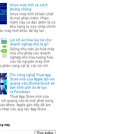
Virus máy tính và cách
phòng chống
Virus máy tính về bản chất
là một phần mềm. Phần
mềm này có đặc điểm là có
khả năng tự sao chép chính
c máy tính khác để lây lan...
Lợi ích ảo hóa lưu trữ cho
doanh nghiệp nhỏ là gì?
Giống như việc ảo hóa máy
chủ cho phép các doanh
nghiệp nhỏ trừu tượng hóa
các tài nguyên máy tính
từ phần cứng vật lý, các lợi ích...
[Tin công nghệ] Thuế App
Store mới của Apple đối với
quảng cáo,Shutterstock sẽ
bán hình ảnh do AI tạo
ra,Passkeys
Thuế App Store mới của
i với quảng cáo là một phát súng
p vào Meta Apple gần đây đã âm
 nhật các quy tắc App Store ...
og này