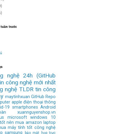
9)
6)
 tuần trước
hủ
gs
ng nghệ 24h
(GitHub
tin công nghệ mới nhất
ng nghệ
TLDR
tin công
ay
maytinhxuan
GitHub Repo
puter
apple
điện thoại thông
id-19
smartphones
Android
àn
xuannguyenshop.vn
us
microsoft
windows 10
 tốt nên mua
amazon
laptop
mua
máy tính tốt
công nghệ
op
samsung
bảo mật
họp trực