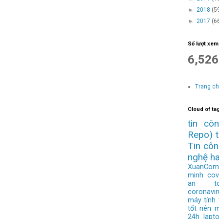
►
2018
(5
►
2017
(6
Số lượt xem
6,526
Trang c
Cloud of ta
tin cô
Repo)
Tin cô
nghệ h
XuanCom
minh
cov
an to
coronavir
máy tính
tốt nên 
24h
lapt