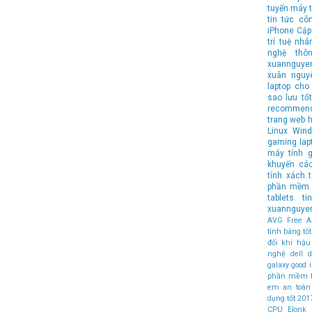
tuyến
máy t
tin tức cô
iPhone
Cập
trí tuệ nhâ
nghệ
thô
xuannguye
xuân nguy
laptop cho 
sao lưu
tốt
recommen
trang web 
Linux
Wind
gaming lap
máy tính
g
khuyến cá
tính xách 
phần mềm 
tablets
t
xuannguye
AVG Free An
tính bảng t
đổi khí hậu
nghệ
dell
d
galaxy
good
phần mềm 
em an toàn
dụng tốt
201
CPU
Elonk