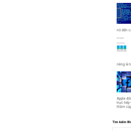
nó đến cá
riêng lẻ 
Apple đố
trực tiế
thầm cập
Tìm kiếm Bl