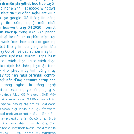
ính
miễn phí
github
học trực tuyến
ng nghệ 24h
Facebook
Windows
 nhật tin tức công nghệ
antivirus
n tạo
google
iOS
thông tin công
ng tin công nghệ mới nhất
n
huawei
tháng 04-2020
internet
ên
backup
công việc văn phòng
thiết kế
nên mua
phần mềm tốt
work from home
firefox
gaming
ded
thong tin cong nghe
tin tặc
hay
Cơ bản về cách chọn máy tính
ows Updates
Xiaomi
apps
best
tops
cách chọn laptop
cách chọn
iao dịch
hệ thống
học lập trình
o
khôi phục
máy tính bảng
máy
tay tốt nên mua
parental control
tốt nên dùng
security
setup
ssd
in cong nghe
tin công nghệ
ntech
xuan nguyen
ứng dụng
AI
tivirus
Mac OS
Microsoft 365
Máy
ốt nên mua
Tesla
USB
Windows 7
biến
bảo vệ
bảo vệ trẻ em
cài đặt
công
esktop
diệt virus
dữ liệu
freeware
ipad
metaverse
mật khẩu
phần mềm
hay
protections
tin tức công nghệ
trẻ
 trên mạng
điện thoại di dộng
ứng
7
Apple MacBook
Avast Free Antivirus
 Musk
LG
MS Teams
MS Windows