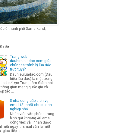
ước ở thành phố Samarkand,
ổ biến
Trang web
dauhieuluadao.com giúp
chúng ta tránh bị lừa đảo
trực tuyến
Dauhieuluadao.com (Dấu
hiệu lừa đảo) là một trong
bsite được Trung tâm Giám sát
không gian mạng quốc gia và
p tác ...
8 nhà cung cấp dịch vụ
email tốt nhất cho doanh
nghiệp nhỏ
Nhân viên văn phòng trung
bình gửi khoảng 40 email
công việc và nhận được
l mỗi ngày . Email vẫn là một
 giao tiếp qu...