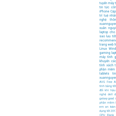
tuyến
máy t
tin tức cô
iPhone
Cập
trí tuệ nhâ
nghệ
thô
xuannguye
xuân nguy
laptop cho 
sao lưu
tốt
recommen
trang web 
Linux
Wind
gaming lap
máy tính
g
khuyến cá
tính xách 
phần mềm 
tablets
t
xuannguye
AVG Free An
tính bảng t
đổi khí hậu
nghệ
dell
d
galaxy
good
phần mềm 
em an toàn
dụng tốt
201
CPU
Elonk