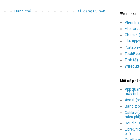
Trang chủ
Bài đăng Cũ hơn
Web links
Alien In
Filehors
Ghacks (
FileHipp
Portable
TechRepu
Tinh tế 
Wirecutt
Một số phầ
App quản
máy tính
Avast (p
Bandizip 
Calibre 
miễn phí
Double C
LibreOff
phí)
OneNote 