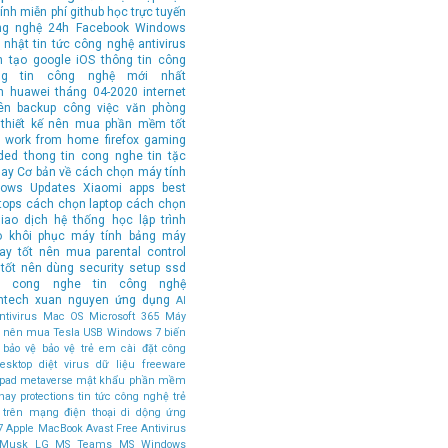
ính
miễn phí
github
học trực tuyến
ng nghệ 24h
Facebook
Windows
 nhật tin tức công nghệ
antivirus
n tạo
google
iOS
thông tin công
ng tin công nghệ mới nhất
n
huawei
tháng 04-2020
internet
ên
backup
công việc văn phòng
thiết kế
nên mua
phần mềm tốt
work from home
firefox
gaming
ded
thong tin cong nghe
tin tặc
hay
Cơ bản về cách chọn máy tính
ows Updates
Xiaomi
apps
best
tops
cách chọn laptop
cách chọn
iao dịch
hệ thống
học lập trình
o
khôi phục
máy tính bảng
máy
tay tốt nên mua
parental control
tốt nên dùng
security
setup
ssd
in cong nghe
tin công nghệ
ntech
xuan nguyen
ứng dụng
AI
tivirus
Mac OS
Microsoft 365
Máy
ốt nên mua
Tesla
USB
Windows 7
biến
bảo vệ
bảo vệ trẻ em
cài đặt
công
esktop
diệt virus
dữ liệu
freeware
ipad
metaverse
mật khẩu
phần mềm
hay
protections
tin tức công nghệ
trẻ
 trên mạng
điện thoại di dộng
ứng
7
Apple MacBook
Avast Free Antivirus
 Musk
LG
MS Teams
MS Windows