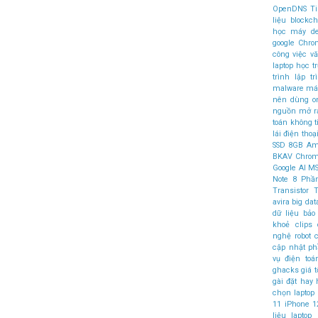
OpenDNS
T
liệu
blockch
học máy
d
google Chr
công việc v
laptop học t
trình
lập t
malware
máy
nên dùng
o
nguồn mở
r
toán không 
lái
điện thoại
SSD
8GB
Am
BKAV
Chro
Google AI
MS
Note 8
Phầ
Transistor
T
avira
big dat
dữ liệu
bảo
khoẻ
clips
nghệ robot
c
cập nhật 
vụ điện to
ghacks
giá t
gài đặt
hay
chọn laptop
11
iPhone 1
liệu
laptop