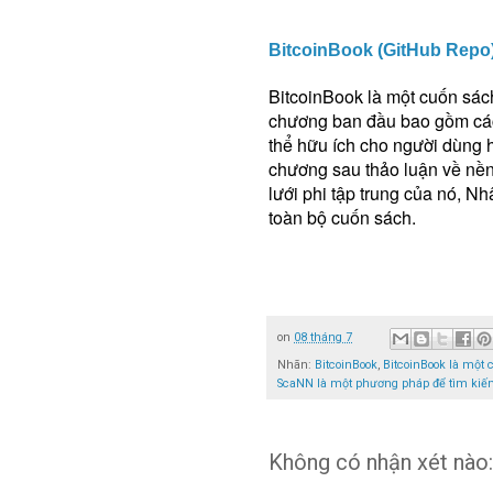
BitcoinBook (GitHub Repo
BitcoinBook là một cuốn sách
chương ban đầu bao gồm các k
thể hữu ích cho người dùng 
chương sau thảo luận về nền t
lưới phi tập trung của nó, Nh
toàn bộ cuốn sách.
on
08 tháng 7
Nhãn:
BitcoinBook
,
BitcoinBook là một 
ScaNN là một phương pháp để tìm kiếm
Không có nhận xét nào: