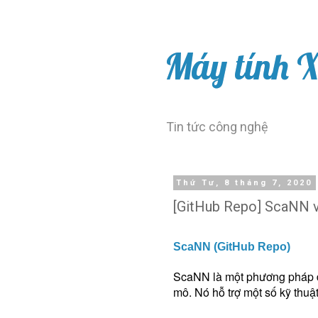
Máy tính 
Tin tức công nghệ
Thứ Tư, 8 tháng 7, 2020
[GitHub Repo] ScaNN 
ScaNN (GitHub Repo)
ScaNN là một phương pháp để
mô. Nó hỗ trợ một số kỹ thuật