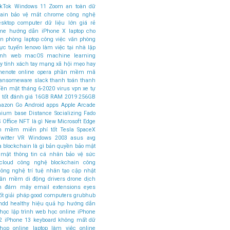
ikTok
Windows 11
Zoom
an toàn dữ
ain
bảo vệ mắt
chrome
công nghệ
esktop computer
dữ liệu lớn
giá rẻ
ome
hướng dẫn
iPhone X
laptop cho
ăn phòng
laptop công việc văn phòng
rực tuyến
lenovo
làm việc tại nhà
lập
rình web
macOS
machine learning
 tính xách tay
mạng xã hội
mẹo hay
nenote
online
opera
phần mềm mã
ansomeware
slack
thanh toán
thanh
tiền mặt
tháng 6-2020
virus
vpn
xe tự
 tốt
đánh giá
16GB RAM
2019
256GB
azon Go
Android apps
Apple Arcade
mium base
Distance Socializing
Fado
 Office
NFT là gì
New Microsoft Edge
n mềm miễn phí tốt
Tesla SpaceX
witter
VR
Windows 2003
asus
avg
a
blockchain là gì
bản quyền
bảo mật
 mật thông tin cá nhân
bảo vệ sức
cloud
công nghệ blockchain
công
ông nghệ trí tuệ nhân tạo
cập nhật
phần mềm
di động
drivers
drone
dịch
án đám mây
email
extensions
eyes
ốt
giải pháp
good computers
grubhub
hdd
healthy
hiệu quả
hp
hướng dẫn
học lập trình web
học online
iPhone
2
iPhone 13
keyboard
không mất dữ
 họp online
laptop làm việc online