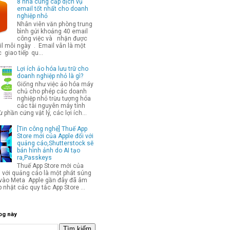
8 nhà cung cấp dịch vụ
email tốt nhất cho doanh
nghiệp nhỏ
Nhân viên văn phòng trung
bình gửi khoảng 40 email
công việc và nhận được
l mỗi ngày . Email vẫn là một
 giao tiếp qu...
Lợi ích ảo hóa lưu trữ cho
doanh nghiệp nhỏ là gì?
Giống như việc ảo hóa máy
chủ cho phép các doanh
nghiệp nhỏ trừu tượng hóa
các tài nguyên máy tính
từ phần cứng vật lý, các lợi ích...
[Tin công nghệ] Thuế App
Store mới của Apple đối với
quảng cáo,Shutterstock sẽ
bán hình ảnh do AI tạo
ra,Passkeys
Thuế App Store mới của
i với quảng cáo là một phát súng
p vào Meta Apple gần đây đã âm
 nhật các quy tắc App Store ...
og này