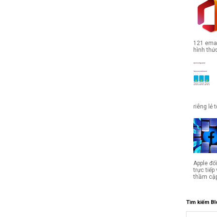
121 emai
hình thức
riêng lẻ 
Apple đố
trực tiế
thầm cập
Tìm kiếm Bl