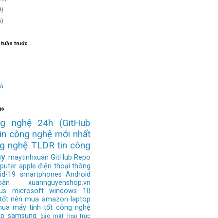
9)
6)
 tuần trước
hủ
gs
ng nghệ 24h
(GitHub
tin công nghệ mới nhất
ng nghệ
TLDR
tin công
ay
maytinhxuan
GitHub Repo
puter
apple
điện thoại thông
id-19
smartphones
Android
àn
xuannguyenshop.vn
us
microsoft
windows 10
 tốt nên mua
amazon
laptop
mua
máy tính tốt
công nghệ
op
samsung
bảo mật
họp trực