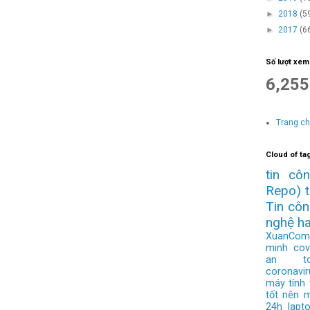
►
2018
(5
►
2017
(6
Số lượt xem
6,255
Trang c
Cloud of ta
tin cô
Repo)
Tin cô
nghệ h
XuanCom
minh
cov
an to
coronavir
máy tính
tốt nên 
24h
lapt