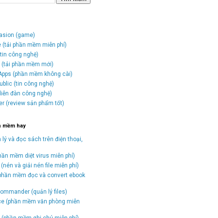
vasion (game)
e (tải phần mềm miễn phí)
tin công nghệ)
o (tải phần mềm mới)
Apps (phần mềm không cài)
blic (tin công nghệ)
(diễn đàn công nghệ)
er (review sản phẩm tốt)
n mềm hay
 lý và đọc sách trên điện thoại,
hần mềm diệt virus miễn phí)
(nén và giải nén file miễn phí)
(phần mềm đọc và convert ebook
)
ommander (quản lý files)
ice (phần mềm văn phòng miễn
(phần mềm ghi chú miễn phí)