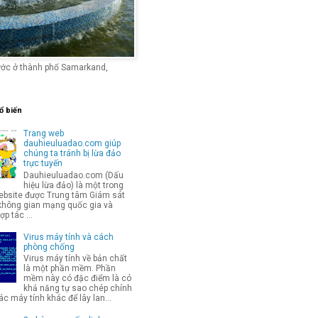
ước ở thành phố Samarkand,
ổ biến
Trang web
dauhieuluadao.com giúp
chúng ta tránh bị lừa đảo
trực tuyến
Dauhieuluadao.com (Dấu
hiệu lừa đảo) là một trong
bsite được Trung tâm Giám sát
không gian mạng quốc gia và
p tác ...
Virus máy tính và cách
phòng chống
Virus máy tính về bản chất
là một phần mềm. Phần
mềm này có đặc điểm là có
khả năng tự sao chép chính
c máy tính khác để lây lan...