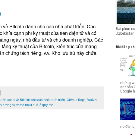
)
 về Bitcoin dành cho các nhà phát triển. Các
Đài phun n
hía cạnh phi kỹ thuật của tiền điện tử và có
Uzbekistan
hàng ngày, nhà đầu tư và chủ doanh nghiệp. Các
ảng kỹ thuật của Bitcoin, kiến ​​trúc của mạng
Bài đăng ph
ân chứng tách riêng, v.v. Kho lưu trữ này chứa
những we
an toàn 
Google hợ
cuốn sách về Bitcoin cho các nhà phát triển
,
GitHub Repo
,
ScaNN
,
 tương tự vectơ hiệu quả ở quy mô
nó đến cá