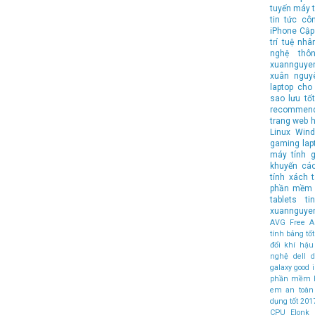
tuyến
máy t
tin tức cô
iPhone
Cập
trí tuệ nhâ
nghệ
thô
xuannguye
xuân nguy
laptop cho 
sao lưu
tốt
recommen
trang web 
Linux
Wind
gaming lap
máy tính
g
khuyến cá
tính xách 
phần mềm 
tablets
t
xuannguye
AVG Free An
tính bảng t
đổi khí hậu
nghệ
dell
d
galaxy
good
phần mềm 
em an toàn
dụng tốt
201
CPU
Elonk