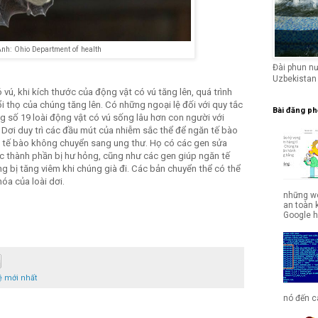
nh: Ohio Department of health
Đài phun n
Uzbekistan
 vú, khi kích thước của động vật có vú tăng lên, quá trình
ổi thọ của chúng tăng lên. Có những ngoại lệ đối với quy tắc
Bài đăng ph
g số 19 loài động vật có vú sống lâu hơn con người với
. Dơi duy trì các đầu mút của nhiễm sắc thể để ngăn tế bào
o tế bào không chuyển sang ung thư. Họ có các gen sửa
c thành phần bị hư hỏng, cũng như các gen giúp ngăn tế
 bị tăng viêm khi chúng già đi. Các bản chuyển thể có thể
hóa của loài dơi.
những we
an toàn 
Google hợ
ệ mới nhất
nó đến cá