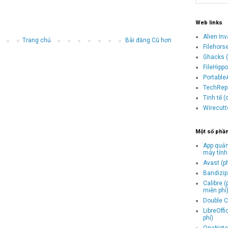
Web links
Alien In
Trang chủ
Bài đăng Cũ hơn
Filehors
Ghacks (
FileHipp
Portable
TechRepu
Tinh tế 
Wirecutt
Một số phầ
App quản
máy tính
Avast (p
Bandizip 
Calibre 
miễn phí
Double C
LibreOff
phí)
OneNote 