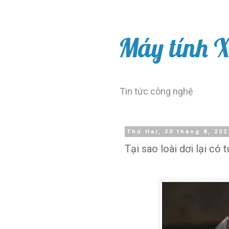
Máy tính 
Tin tức công nghệ
Thứ Hai, 30 tháng 8, 202
Tại sao loài dơi lại có 