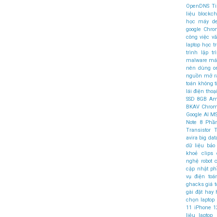
OpenDNS
T
liệu
blockch
học máy
d
google Chr
công việc v
laptop học t
trình
lập t
malware
máy
nên dùng
o
nguồn mở
r
toán không 
lái
điện thoại
SSD
8GB
Am
BKAV
Chro
Google AI
MS
Note 8
Phầ
Transistor
T
avira
big dat
dữ liệu
bảo
khoẻ
clips
nghệ robot
c
cập nhật 
vụ điện to
ghacks
giá t
gài đặt
hay
chọn laptop
11
iPhone 1
liệu
laptop