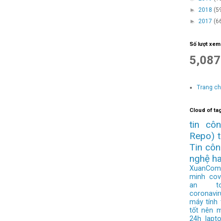
►
2018
(5
►
2017
(6
Số lượt xem
5,087
Trang c
Cloud of ta
tin cô
Repo)
Tin cô
nghệ h
XuanCom
minh
cov
an to
coronavir
máy tính
tốt nên 
24h
lapt