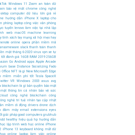
ikTok
Windows 11
Zoom
an toàn dữ
ain
bảo vệ mắt
chrome
công nghệ
esktop computer
dữ liệu lớn
giá rẻ
ome
hướng dẫn
iPhone X
laptop cho
ăn phòng
laptop công việc văn phòng
rực tuyến
lenovo
làm việc tại nhà
lập
rình web
macOS
machine learning
 tính xách tay
mạng xã hội
mẹo hay
nenote
online
opera
phần mềm mã
ansomeware
slack
thanh toán
thanh
tiền mặt
tháng 6-2020
virus
vpn
xe tự
 tốt
đánh giá
16GB RAM
2019
256GB
azon Go
Android apps
Apple Arcade
mium base
Distance Socializing
Fado
 Office
NFT là gì
New Microsoft Edge
n mềm miễn phí tốt
Tesla SpaceX
witter
VR
Windows 2003
asus
avg
a
blockchain là gì
bản quyền
bảo mật
 mật thông tin cá nhân
bảo vệ sức
cloud
công nghệ blockchain
công
ông nghệ trí tuệ nhân tạo
cập nhật
phần mềm
di động
drivers
drone
dịch
án đám mây
email
extensions
eyes
ốt
giải pháp
good computers
grubhub
hdd
healthy
hiệu quả
hp
hướng dẫn
học lập trình web
học online
iPhone
2
iPhone 13
keyboard
không mất dữ
 họp online
laptop làm việc online