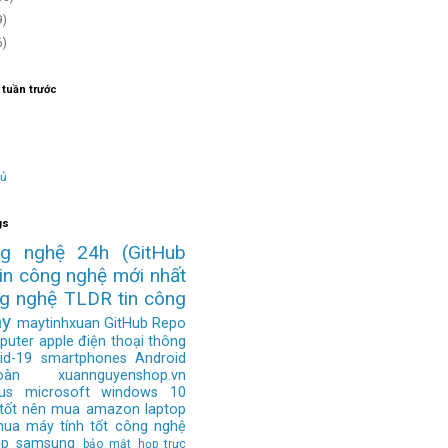
9)
6)
 tuần trước
hủ
gs
ng nghệ 24h
(GitHub
tin công nghệ mới nhất
ng nghệ
TLDR
tin công
ay
maytinhxuan
GitHub Repo
puter
apple
điện thoại thông
id-19
smartphones
Android
àn
xuannguyenshop.vn
us
microsoft
windows 10
 tốt nên mua
amazon
laptop
mua
máy tính tốt
công nghệ
op
samsung
bảo mật
họp trực