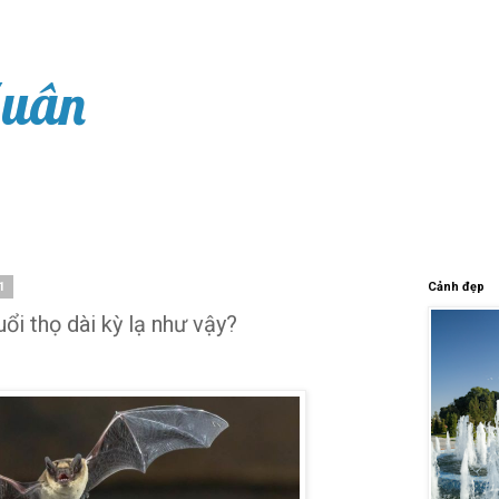
Xuân
1
Cảnh đẹp
tuổi thọ dài kỳ lạ như vậy?