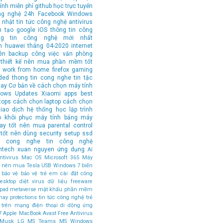
ính
miễn phí
github
học trực tuyến
ng nghệ 24h
Facebook
Windows
 nhật tin tức công nghệ
antivirus
n tạo
google
iOS
thông tin công
ng tin công nghệ mới nhất
n
huawei
tháng 04-2020
internet
ên
backup
công việc văn phòng
thiết kế
nên mua
phần mềm tốt
work from home
firefox
gaming
ded
thong tin cong nghe
tin tặc
hay
Cơ bản về cách chọn máy tính
ows Updates
Xiaomi
apps
best
tops
cách chọn laptop
cách chọn
iao dịch
hệ thống
học lập trình
o
khôi phục
máy tính bảng
máy
tay tốt nên mua
parental control
tốt nên dùng
security
setup
ssd
in cong nghe
tin công nghệ
ntech
xuan nguyen
ứng dụng
AI
tivirus
Mac OS
Microsoft 365
Máy
ốt nên mua
Tesla
USB
Windows 7
biến
bảo vệ
bảo vệ trẻ em
cài đặt
công
esktop
diệt virus
dữ liệu
freeware
ipad
metaverse
mật khẩu
phần mềm
hay
protections
tin tức công nghệ
trẻ
 trên mạng
điện thoại di dộng
ứng
7
Apple MacBook
Avast Free Antivirus
 Musk
LG
MS Teams
MS Windows