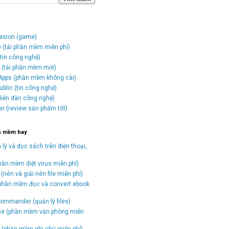
vasion (game)
e (tải phần mềm miễn phí)
tin công nghệ)
o (tải phần mềm mới)
Apps (phần mềm không cài)
blic (tin công nghệ)
(diễn đàn công nghệ)
er (review sản phẩm tốt)
n mềm hay
 lý và đọc sách trên điện thoại,
hần mềm diệt virus miễn phí)
(nén và giải nén file miễn phí)
(phần mềm đọc và convert ebook
)
ommander (quản lý files)
ice (phần mềm văn phòng miễn
(phần mềm ghi chú miễn phí)