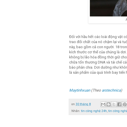
Ả
Đối với hầu hết các loài động vật có
trao đổi chất của nó chậm lại và tu
này, bao gồm cả con người. 18 tron
kích thước cơ thể của chúng là dơi
không bị lão hóa đồng thời giữ ch
chữa tổn thương DNA và tái chế cá
bào phân chia. Dơi dường như không
là sản phẩm của quá trình bay tiến 
Maytinhxuan
(Theo
arstechnica
)
on
30 tháng 8
Nhãn:
tin công nghệ 24h
,
tin công ngh