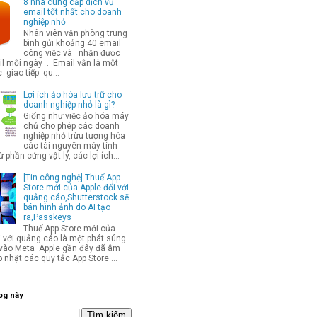
8 nhà cung cấp dịch vụ
email tốt nhất cho doanh
nghiệp nhỏ
Nhân viên văn phòng trung
bình gửi khoảng 40 email
công việc và nhận được
l mỗi ngày . Email vẫn là một
 giao tiếp qu...
Lợi ích ảo hóa lưu trữ cho
doanh nghiệp nhỏ là gì?
Giống như việc ảo hóa máy
chủ cho phép các doanh
nghiệp nhỏ trừu tượng hóa
các tài nguyên máy tính
từ phần cứng vật lý, các lợi ích...
[Tin công nghệ] Thuế App
Store mới của Apple đối với
quảng cáo,Shutterstock sẽ
bán hình ảnh do AI tạo
ra,Passkeys
Thuế App Store mới của
i với quảng cáo là một phát súng
p vào Meta Apple gần đây đã âm
 nhật các quy tắc App Store ...
og này