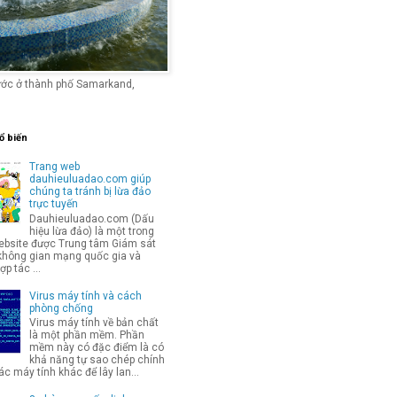
ước ở thành phố Samarkand,
ổ biến
Trang web
dauhieuluadao.com giúp
chúng ta tránh bị lừa đảo
trực tuyến
Dauhieuluadao.com (Dấu
hiệu lừa đảo) là một trong
bsite được Trung tâm Giám sát
không gian mạng quốc gia và
p tác ...
Virus máy tính và cách
phòng chống
Virus máy tính về bản chất
là một phần mềm. Phần
mềm này có đặc điểm là có
khả năng tự sao chép chính
c máy tính khác để lây lan...