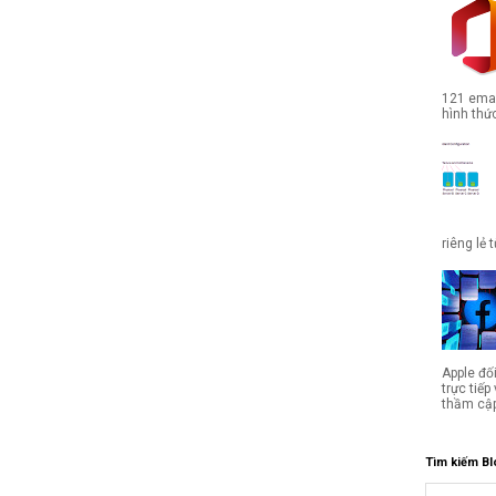
121 emai
hình thức
riêng lẻ 
Apple đố
trực tiế
thầm cập
Tìm kiếm Bl