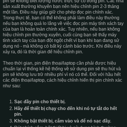
pin sẽ không biết lượng nước thực sự có trong pin. Các nhà
sản xuất thường khuyên bạn nên hiệu chỉnh pin 2-3 tháng
một lần. Điều này giúp giữ cho phép đọc pin chính xác.
Trong thực tế, bạn có thể không phải làm điều này thường
nếu bạn không quá lo lắng về việc đọc pin máy tính xách tay
của bạn là hoàn toàn chính xác. Tuy nhiên, nếu bạn không
hiệu chỉnh pin thường xuyên, cuối cùng bạn sẽ thấy máy
tính xách tay của bạn đột ngột chết vì bạn khi bạn đang sử
dụng nó - mà không có bất kỳ cảnh báo trước. Khi điều này
xảy ra, đó là thời gian để hiệu chỉnh pin.
Theo thời gian, pin điện thoại/laptop cần phải được hiệu
chuẩn lại vì thống kê hệ thống về sử dụng pin sẽ thu hút và
pin sẽ không lưu trữ nhiều phí vì nó có thể. Đối với hầu hết
các điện thoại/laptop, cách hiệu chỉnh hiển thị pin chính xác
như sau:
Sạc đầy pin cho thiết bị.
Hãy để thiết bị chạy cho đến khi nó tự tắt do hết
pin.
Không bật thiết bị, cắm vào và để nó sạc đầy.