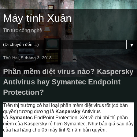
Máy tính Xuân
Tin tức công nghệ
▼
Thứ Hai, 5 tháng 3, 2018
Phần mềm diệt virus nào? Kaspersky
Antivirus hay Symantec Endpoint
Protection?
Trên thị trường có hai loại phần mềm diệt virus tốt (có bản
quyền) tương đương là
Kaspersky
Antivirus
và
Symantec
EndPoint Protection. Xét về chi phí thì phần
mềm của Kaspersky rẻ hơn Symantec. Như báo giá sau đây
của hai hãng cho 05 máy tính/2 năm bản quyền.