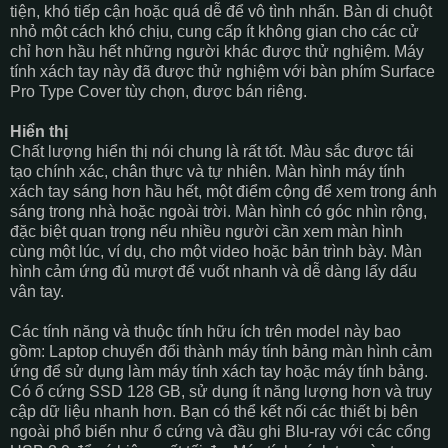
tiện, khó tiếp cận hoặc quá dễ để vô tình nhấn. Bàn di chuột
nhỏ một cách khó chịu, cung cấp ít không gian cho các cử
chỉ hơn hầu hết những người khác được thử nghiệm. Máy
tính xách tay này đã được thử nghiệm với bàn phím Surface
Pro Type Cover tùy chọn, được bán riêng.
Hiển thị
Chất lượng hiển thị nói chung là rất tốt. Màu sắc được tái
tạo chính xác, chân thực và tự nhiên. Màn hình máy tính
xách tay sáng hơn hầu hết, một điểm cộng để xem trong ánh
sáng trong nhà hoặc ngoài trời. Màn hình có góc nhìn rộng,
đặc biệt quan trọng nếu nhiều người cần xem màn hình
cùng một lúc, ví dụ, cho một video hoặc bản trình bày. Màn
hình cảm ứng đủ mượt để vuốt nhanh và dễ dàng lấy dấu
vân tay.
Các tính năng và thuộc tính hữu ích trên model này bao
gồm: Laptop chuyển đổi thành máy tính bảng màn hình cảm
ứng để sử dụng làm máy tính xách tay hoặc máy tính bảng.
Có ổ cứng SSD 128 GB, sử dụng ít năng lượng hơn và truy
cập dữ liệu nhanh hơn. Bạn có thể kết nối các thiết bị bên
ngoài phổ biến như ổ cứng và đầu ghi Blu-ray với các cổng