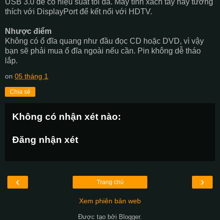
USB 3.0 để có hiệu suất tối đa. Máy tính xách tay này tương
thích với DisplayPort để kết nối với HDTV.
Nhược điểm
Không có ổ đĩa quang như đầu đọc CD hoặc DVD, vì vậy
bạn sẽ phải mua ổ đĩa ngoài nếu cần. Pin không dễ tháo
lắp.
on
05 tháng 1
Chia sẻ
Không có nhận xét nào:
Đăng nhận xét
‹
›
Trang chủ
Xem phiên bản web
Được tạo bởi
Blogger
.