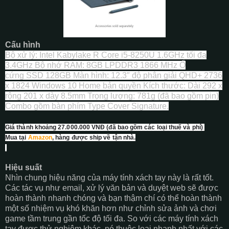
Cấu hình
Bộ xử lý: Intel Kabylake R Core i5-8250U 1.6GHz tối đa
3.4GHz Bộ nhớ RAM: 8GB LPDDR3 1866 MHz Ổ
cứng SSD 128GB Màn hình: 12.3″ độ phân giải QHD+ 2736
x 1824 Windows 10 Home bản quyền Kích thước: Dài 292 x
rộng 201 x dày 8.5mm Trọng lượng: 781g (đã bao gồm pin)
Combo gồm bàn phím Type Cover Signature.
Giá thành khoảng 27.000.000 VNĐ (đã bao gồm các loại thuế và phí) 
Mua tại 
Amazon
, hàng được ship về tận nhà.
Hiệu suất
Nhìn chung hiệu năng của máy tính xách tay này là rất tốt.
Các tác vụ như email, xử lý văn bản và duyệt web sẽ được
hoàn thành nhanh chóng và bạn thậm chí có thể hoàn thành
một số nhiệm vụ khó khăn hơn như chỉnh sửa ảnh và chơi
game tầm trung gần tốc độ tối đa. So với các máy tính xách
tay được thử nghiệm khác, nó thuộc loại nhanh nhất với các