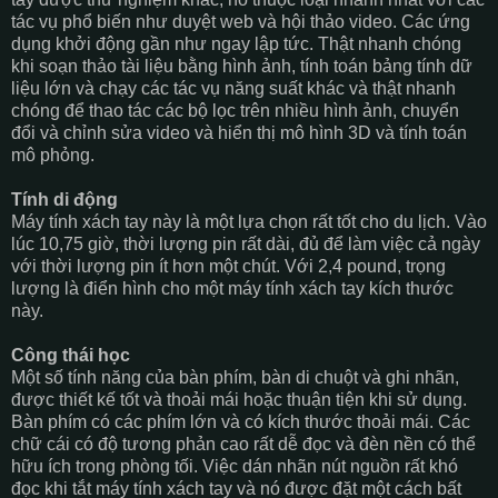
tác vụ phổ biến như duyệt web và hội thảo video. Các ứng
dụng khởi động gần như ngay lập tức. Thật nhanh chóng
khi soạn thảo tài liệu bằng hình ảnh, tính toán bảng tính dữ
liệu lớn và chạy các tác vụ năng suất khác và thật nhanh
chóng để thao tác các bộ lọc trên nhiều hình ảnh, chuyển
đổi và chỉnh sửa video và hiển thị mô hình 3D và tính toán
mô phỏng.
Tính di động
Máy tính xách tay này là một lựa chọn rất tốt cho du lịch. Vào
lúc 10,75 giờ, thời lượng pin rất dài, đủ để làm việc cả ngày
với thời lượng pin ít hơn một chút. Với 2,4 pound, trọng
lượng là điển hình cho một máy tính xách tay kích thước
này.
Công thái học
Một số tính năng của bàn phím, bàn di chuột và ghi nhãn,
được thiết kế tốt và thoải mái hoặc thuận tiện khi sử dụng.
Bàn phím có các phím lớn và có kích thước thoải mái. Các
chữ cái có độ tương phản cao rất dễ đọc và đèn nền có thể
hữu ích trong phòng tối. Việc dán nhãn nút nguồn rất khó
đọc khi tắt máy tính xách tay và nó được đặt một cách bất