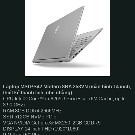
Laptop MSI PS42 Modern 8RA 253VN
(màn hình 14 inch,
thiết kế thanh lịch, nhẹ nhàng)
CPU Intel® Core™ i5-8265U Processor (6M Cache, up to
3.90 GHz)
RAM 8GB DDR4 2666MHz
SSD 512GB NVMe PCIe
VGA NVIDIA GeForce® MX250, 2GB GDDR5
DISPLAY 14 inch FHD (1920*1080)
PIN 4 cell 50Whr