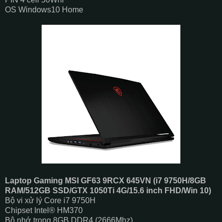
OS Windows10 Home
Laptop Gaming MSI GF63 9RCX 645VN (i7 9750H/8GB
RAM/512GB SSD/GTX 1050Ti 4G/15.6 inch FHD/Win 10)
Bộ vi xử lý Core i7 9750H
Chipset Intel® HM370
Bộ nhớ trong 8GB DDR4 (2666Mhz)