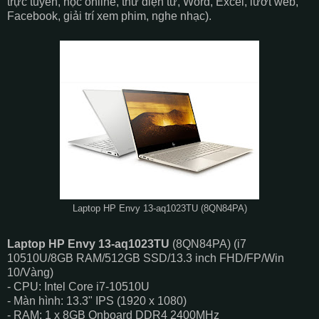
trực tuyến, học online, thư điện tử, Word, Excel, lướt web,
Facebook, giải trí xem phim, nghe nhạc).
Laptop HP Envy 13-aq1023TU (8QN84PA)
Laptop HP Envy 13-aq1023TU
(8QN84PA) (i7
10510U/8GB RAM/512GB SSD/13.3 inch FHD/FP/Win
10/Vàng)
- CPU: Intel Core i7-10510U
- Màn hình: 13.3" IPS (1920 x 1080)
- RAM: 1 x 8GB Onboard DDR4 2400MHz