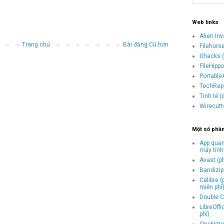
Web links
Alien In
Trang chủ
Bài đăng Cũ hơn
Filehors
Ghacks (
FileHipp
Portable
TechRepu
Tinh tế 
Wirecutt
Một số phầ
App quản
máy tính
Avast (p
Bandizip 
Calibre 
miễn phí
Double C
LibreOff
phí)
OneNote 