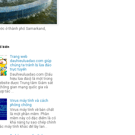
ước ở thành phố Samarkand,
ổ biến
Trang web
dauhieuluadao.com giúp
chúng ta tránh bị lừa đảo
trực tuyến
Dauhieuluadao.com (Dấu
hiệu lừa đảo) là một trong
bsite được Trung tâm Giám sát
không gian mạng quốc gia và
p tác ...
Virus máy tính và cách
phòng chống
Virus máy tính về bản chất
là một phần mềm. Phần
mềm này có đặc điểm là có
khả năng tự sao chép chính
c máy tính khác để lây lan...