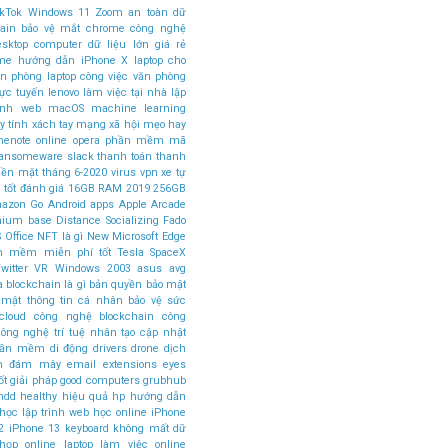
ikTok
Windows 11
Zoom
an toàn dữ
ain
bảo vệ mắt
chrome
công nghệ
esktop computer
dữ liệu lớn
giá rẻ
ome
hướng dẫn
iPhone X
laptop cho
ăn phòng
laptop công việc văn phòng
rực tuyến
lenovo
làm việc tại nhà
lập
rình web
macOS
machine learning
 tính xách tay
mạng xã hội
mẹo hay
nenote
online
opera
phần mềm mã
ansomeware
slack
thanh toán
thanh
tiền mặt
tháng 6-2020
virus
vpn
xe tự
 tốt
đánh giá
16GB RAM
2019
256GB
azon Go
Android apps
Apple Arcade
mium base
Distance Socializing
Fado
 Office
NFT là gì
New Microsoft Edge
n mềm miễn phí tốt
Tesla SpaceX
witter
VR
Windows 2003
asus
avg
a
blockchain là gì
bản quyền
bảo mật
 mật thông tin cá nhân
bảo vệ sức
cloud
công nghệ blockchain
công
ông nghệ trí tuệ nhân tạo
cập nhật
phần mềm
di động
drivers
drone
dịch
án đám mây
email
extensions
eyes
ốt
giải pháp
good computers
grubhub
hdd
healthy
hiệu quả
hp
hướng dẫn
học lập trình web
học online
iPhone
2
iPhone 13
keyboard
không mất dữ
 họp online
laptop làm việc online