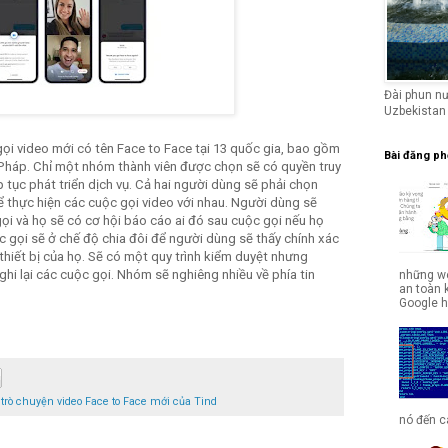
Đài phun n
Uzbekistan
 gọi video mới có tên Face to Face tại 13 quốc gia, bao gồm
Bài đăng ph
 Pháp. Chỉ một nhóm thành viên được chọn sẽ có quyền truy
 tục phát triển dịch vụ. Cả hai người dùng sẽ phải chọn
hể thực hiện các cuộc gọi video với nhau. Người dùng sẽ
ọi và họ sẽ có cơ hội báo cáo ai đó sau cuộc gọi nếu họ
 gọi sẽ ở chế độ chia đôi để người dùng sẽ thấy chính xác
thiết bị của họ. Sẽ có một quy trình kiểm duyệt nhưng
ghi lại các cuộc gọi. Nhóm sẽ nghiêng nhiều về phía tin
những we
an toàn 
Google hợ
trò chuyện video Face to Face mới của Tind
nó đến cá