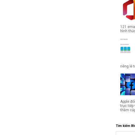
121 emai
hình thức
riêng lẻ 
Apple đố
trực tiế
thầm cập
Tìm kiếm Bl