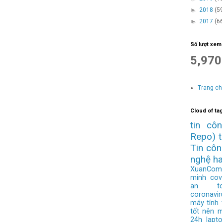
►
2018
(5
►
2017
(6
Số lượt xem
5,970
Trang c
Cloud of ta
tin cô
Repo)
Tin cô
nghệ h
XuanCom
minh
cov
an to
coronavir
máy tính
tốt nên 
24h
lapt