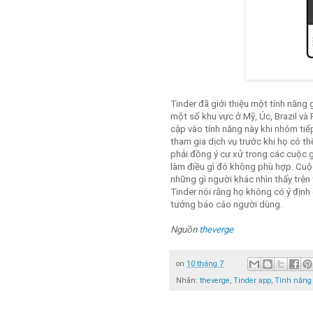
Tinder đã giới thiệu một tính năng
một số khu vực ở Mỹ, Úc, Brazil và
cập vào tính năng này khi nhóm tiếp
tham gia dịch vụ trước khi họ có t
phải đồng ý cư xử trong các cuộc g
làm điều gì đó không phù hợp. Cuộc
những gì người khác nhìn thấy trên 
Tinder nói rằng họ không có ý định 
tưởng báo cáo người dùng.
Nguồn
theverge
on
10 tháng 7
Nhãn:
theverge
,
Tinder app
,
Tính năng 