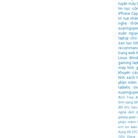
tuyến
máy t
tin tức cô
iPhone
Cập
trí tuệ nhâ
nghệ
thô
xuannguye
xuân nguy
laptop cho 
sao lưu
tốt
recommen
trang web 
Linux
Wind
gaming lap
máy tính
g
khuyến cá
tính xách 
phần mềm 
tablets
t
xuannguye
AVG Free An
tính bảng t
đổi khí hậu
nghệ
dell
d
galaxy
good
phần mềm 
em an toàn
dụng tốt
201
CPU
Elonk