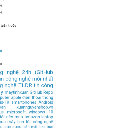
9)
6)
 tuần trước
hủ
gs
ng nghệ 24h
(GitHub
tin công nghệ mới nhất
ng nghệ
TLDR
tin công
ay
maytinhxuan
GitHub Repo
puter
apple
điện thoại thông
id-19
smartphones
Android
àn
xuannguyenshop.vn
us
microsoft
windows 10
 tốt nên mua
amazon
laptop
mua
máy tính tốt
công nghệ
op
samsung
bảo mật
họp trực