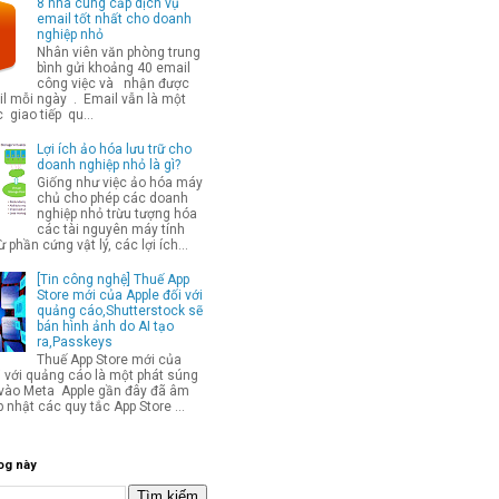
8 nhà cung cấp dịch vụ
email tốt nhất cho doanh
nghiệp nhỏ
Nhân viên văn phòng trung
bình gửi khoảng 40 email
công việc và nhận được
l mỗi ngày . Email vẫn là một
 giao tiếp qu...
Lợi ích ảo hóa lưu trữ cho
doanh nghiệp nhỏ là gì?
Giống như việc ảo hóa máy
chủ cho phép các doanh
nghiệp nhỏ trừu tượng hóa
các tài nguyên máy tính
từ phần cứng vật lý, các lợi ích...
[Tin công nghệ] Thuế App
Store mới của Apple đối với
quảng cáo,Shutterstock sẽ
bán hình ảnh do AI tạo
ra,Passkeys
Thuế App Store mới của
i với quảng cáo là một phát súng
p vào Meta Apple gần đây đã âm
 nhật các quy tắc App Store ...
og này