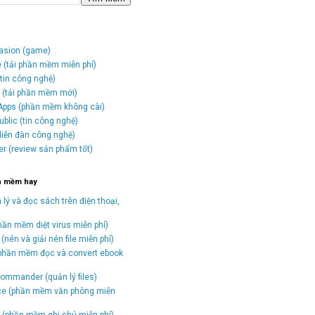
vasion (game)
e (tải phần mềm miễn phí)
tin công nghệ)
o (tải phần mềm mới)
Apps (phần mềm không cài)
blic (tin công nghệ)
(diễn đàn công nghệ)
er (review sản phẩm tốt)
n mềm hay
 lý và đọc sách trên điện thoại,
hần mềm diệt virus miễn phí)
(nén và giải nén file miễn phí)
(phần mềm đọc và convert ebook
)
ommander (quản lý files)
ice (phần mềm văn phòng miễn
(phần mềm ghi chú miễn phí)