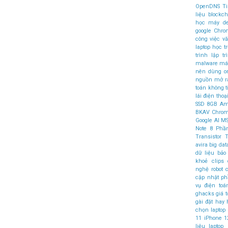
OpenDNS
T
liệu
blockch
học máy
d
google Chr
công việc v
laptop học t
trình
lập t
malware
máy
nên dùng
o
nguồn mở
r
toán không 
lái
điện thoại
SSD
8GB
Am
BKAV
Chro
Google AI
MS
Note 8
Phầ
Transistor
T
avira
big dat
dữ liệu
bảo
khoẻ
clips
nghệ robot
c
cập nhật 
vụ điện to
ghacks
giá t
gài đặt
hay
chọn laptop
11
iPhone 1
liệu
laptop