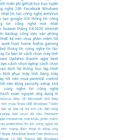
ính
miễn phí
github
học trực tuyến
ng nghệ 24h
Facebook
Windows
 nhật tin tức công nghệ
antivirus
n tạo
google
iOS
thông tin công
ng tin công nghệ mới nhất
n
huawei
tháng 04-2020
internet
ên
backup
công việc văn phòng
thiết kế
nên mua
phần mềm tốt
work from home
firefox
gaming
ded
thong tin cong nghe
tin tặc
hay
Cơ bản về cách chọn máy tính
ows Updates
Xiaomi
apps
best
tops
cách chọn laptop
cách chọn
iao dịch
hệ thống
học lập trình
o
khôi phục
máy tính bảng
máy
tay tốt nên mua
parental control
tốt nên dùng
security
setup
ssd
in cong nghe
tin công nghệ
ntech
xuan nguyen
ứng dụng
AI
tivirus
Mac OS
Microsoft 365
Máy
ốt nên mua
Tesla
USB
Windows 7
biến
bảo vệ
bảo vệ trẻ em
cài đặt
công
esktop
diệt virus
dữ liệu
freeware
ipad
metaverse
mật khẩu
phần mềm
hay
protections
tin tức công nghệ
trẻ
 trên mạng
điện thoại di dộng
ứng
7
Apple MacBook
Avast Free Antivirus
 Musk
LG
MS Teams
MS Windows