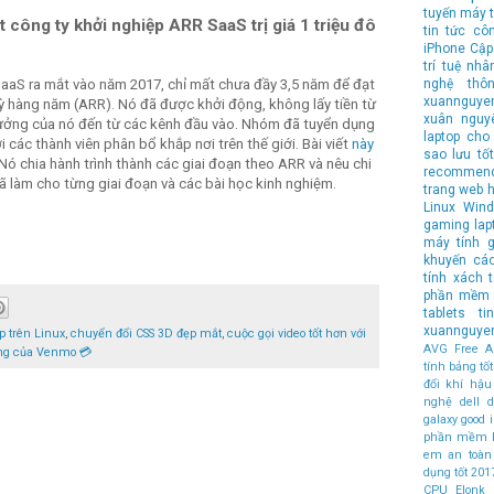
tuyến
máy t
công ty khởi nghiệp ARR SaaS trị giá 1 triệu đô
tin tức cô
iPhone
Cập
trí tuệ nhâ
nghệ
thô
SaaS ra mắt vào năm 2017, chỉ mất chưa đầy 3,5 năm để đạt
xuannguye
kỳ hàng năm (ARR). Nó đã được khởi động, không lấy tiền từ
xuân nguy
trưởng của nó đến từ các kênh đầu vào. Nhóm đã tuyển dụng
laptop cho 
ới các thành viên phân bổ khắp nơi trên thế giới. Bài viết
này
sao lưu
tốt
 Nó chia hành trình thành các giai đoạn theo ARR và nêu chi
recommen
đã làm cho từng giai đoạn và các bài học kinh nghiệm.
trang web 
Linux
Wind
gaming lap
máy tính
g
khuyến cá
tính xách 
phần mềm 
tablets
t
xuannguye
 trên Linux
,
chuyển đổi CSS 3D đẹp mắt
,
cuộc gọi video tốt hơn với
AVG Free An
ụng của Venmo 💳
tính bảng t
đổi khí hậu
nghệ
dell
d
galaxy
good
phần mềm 
em an toàn
dụng tốt
201
CPU
Elonk