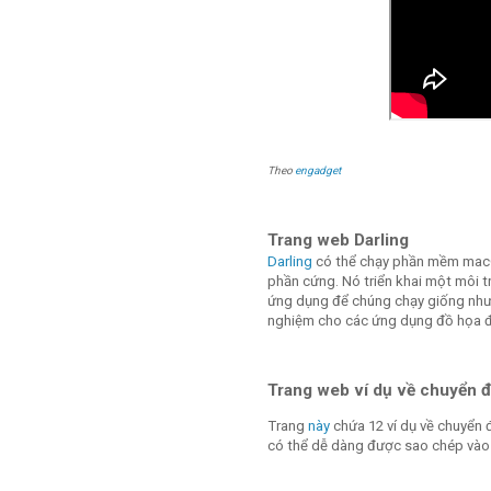
Theo
engadget
Trang web Darling
Darling
có thể chạy phần mềm macOS
phần cứng. Nó triển khai một môi 
ứng dụng để chúng chạy giống như c
nghiệm cho các ứng dụng đồ họa đ
Trang web ví dụ về chuyển 
Trang
này
chứa 12 ví dụ về chuyển 
có thể dễ dàng được sao chép vào 