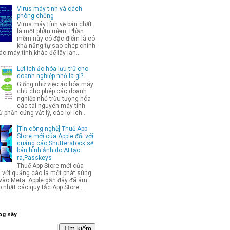
Virus máy tính và cách
phòng chống
Virus máy tính về bản chất
là một phần mềm. Phần
mềm này có đặc điểm là có
khả năng tự sao chép chính
c máy tính khác để lây lan...
Lợi ích ảo hóa lưu trữ cho
doanh nghiệp nhỏ là gì?
Giống như việc ảo hóa máy
chủ cho phép các doanh
nghiệp nhỏ trừu tượng hóa
các tài nguyên máy tính
từ phần cứng vật lý, các lợi ích...
[Tin công nghệ] Thuế App
Store mới của Apple đối với
quảng cáo,Shutterstock sẽ
bán hình ảnh do AI tạo
ra,Passkeys
Thuế App Store mới của
i với quảng cáo là một phát súng
p vào Meta Apple gần đây đã âm
 nhật các quy tắc App Store ...
og này