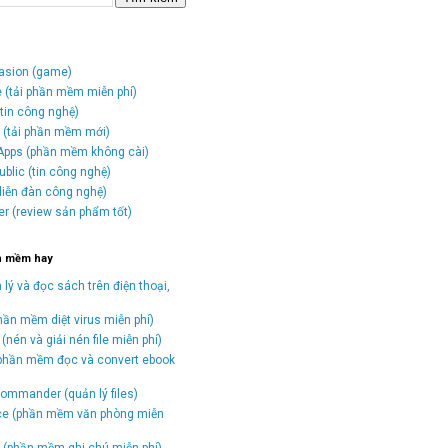
vasion (game)
e (tải phần mềm miễn phí)
tin công nghệ)
o (tải phần mềm mới)
Apps (phần mềm không cài)
blic (tin công nghệ)
(diễn đàn công nghệ)
er (review sản phẩm tốt)
n mềm hay
 lý và đọc sách trên điện thoại,
hần mềm diệt virus miễn phí)
(nén và giải nén file miễn phí)
(phần mềm đọc và convert ebook
)
ommander (quản lý files)
ice (phần mềm văn phòng miễn
(phần mềm ghi chú miễn phí)