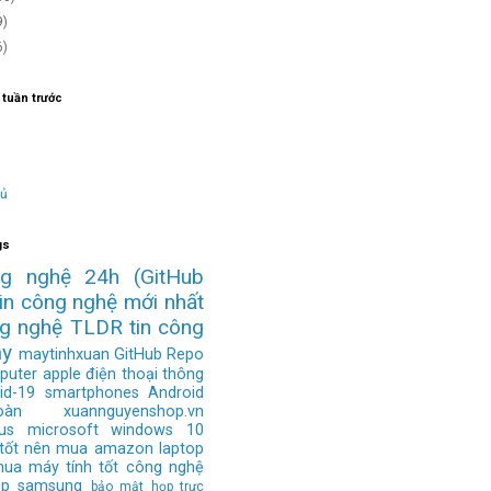
9)
6)
 tuần trước
hủ
gs
ng nghệ 24h
(GitHub
tin công nghệ mới nhất
ng nghệ
TLDR
tin công
ay
maytinhxuan
GitHub Repo
puter
apple
điện thoại thông
id-19
smartphones
Android
àn
xuannguyenshop.vn
us
microsoft
windows 10
 tốt nên mua
amazon
laptop
mua
máy tính tốt
công nghệ
op
samsung
bảo mật
họp trực