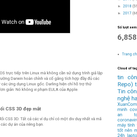
►
2018
(5
►
2017
(6
Số lượt xem
6,858
Trang c
Cloud of ta
 trực tiếp trên Linux mà không cần sử dụng trình giả lập
tin cô
trường Darwin hoàn chỉnh và cố gắng tích hợp đầy đủ các
Repo)
ác ứng dụng Linux gốc. Darling hiện chỉ hỗ trợ thử
ơn giản. Nó không vi phạm EULA của Apple.
Tin cô
nghệ h
XuanCom
đổi CSS 3D đẹp mắt
minh
cov
an to
đổi CSS 3D. Tất cả các ví dụ chỉ có một div duy nhất và mã
coronavir
các dự án của riêng bạn.
máy tính
tốt nên 
24h
lapt