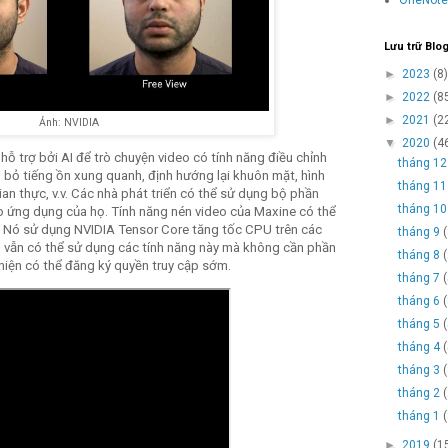
Lưu trữ Blo
►
2023
(8)
►
2022
(8
►
2021
(2
Ảnh: NVIDIA
▼
2020
(4
ỗ trợ bởi AI để trò chuyện video có tính năng điều chỉnh
tháng 1
i bỏ tiếng ồn xung quanh, định hướng lại khuôn mặt, hình
tháng 1
gian thực, v.v. Các nhà phát triển có thể sử dụng bộ phần
tháng 1
 ứng dụng của họ. Tính năng nén video của Maxine có thể
. Nó sử dụng NVIDIA Tensor Core tăng tốc CPU trên các
tháng 9
vẫn có thể sử dụng các tính năng này mà không cần phần
tháng 8
hiện có thể đăng ký quyền truy cập sớm.
tháng 7
tháng 6
tháng 5
tháng 4
tháng 3
tháng 2
tháng 1
►
2019
(1