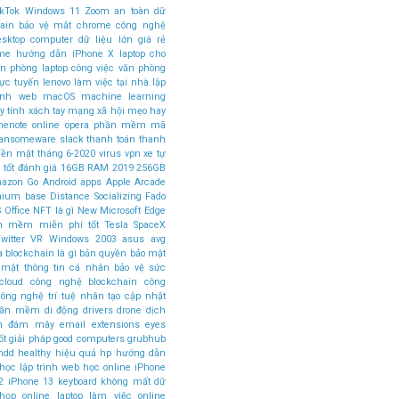
ikTok
Windows 11
Zoom
an toàn dữ
ain
bảo vệ mắt
chrome
công nghệ
esktop computer
dữ liệu lớn
giá rẻ
ome
hướng dẫn
iPhone X
laptop cho
ăn phòng
laptop công việc văn phòng
rực tuyến
lenovo
làm việc tại nhà
lập
rình web
macOS
machine learning
 tính xách tay
mạng xã hội
mẹo hay
nenote
online
opera
phần mềm mã
ansomeware
slack
thanh toán
thanh
tiền mặt
tháng 6-2020
virus
vpn
xe tự
 tốt
đánh giá
16GB RAM
2019
256GB
azon Go
Android apps
Apple Arcade
mium base
Distance Socializing
Fado
 Office
NFT là gì
New Microsoft Edge
n mềm miễn phí tốt
Tesla SpaceX
witter
VR
Windows 2003
asus
avg
a
blockchain là gì
bản quyền
bảo mật
 mật thông tin cá nhân
bảo vệ sức
cloud
công nghệ blockchain
công
ông nghệ trí tuệ nhân tạo
cập nhật
phần mềm
di động
drivers
drone
dịch
án đám mây
email
extensions
eyes
ốt
giải pháp
good computers
grubhub
hdd
healthy
hiệu quả
hp
hướng dẫn
học lập trình web
học online
iPhone
2
iPhone 13
keyboard
không mất dữ
 họp online
laptop làm việc online