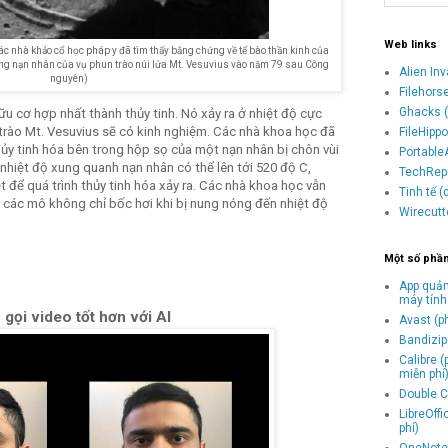
Web links
các nhà khảo cổ học pháp y đã tìm thấy bằng chứng về tế bào thần kinh của
ững nạn nhân của vụ phun trào núi lửa Mt. Vesuvius vào năm 79 sau Công
Alien In
nguyên)
Filehors
Ghacks (
hữu cơ hợp nhất thành thủy tinh. Nó xảy ra ở nhiệt độ cực
trào Mt. Vesuvius sẽ có kinh nghiệm. Các nhà khoa học đã
FileHipp
ủy tinh hóa bên trong hộp sọ của một nạn nhân bị chôn vùi
Portable
h nhiệt độ xung quanh nạn nhân có thể lên tới 520 độ C,
TechRepu
 để quá trình thủy tinh hóa xảy ra. Các nhà khoa học vẫn
Tinh tế 
o các mô không chỉ bốc hơi khi bị nung nóng đến nhiệt độ
Wirecutt
Một số phầ
App quản
máy tính
gọi video tốt hơn với AI
Avast (p
Bandizip 
Calibre 
miễn phí
Double C
LibreOff
phí)
OneNote 