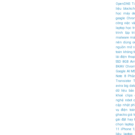
OpenDNS
T
liệu
blockch
học máy
d
google Chr
công việc v
laptop học t
trình
lập t
malware
máy
nên dùng
o
nguồn mở
r
toán không 
lái
điện thoại
SSD
8GB
Am
BKAV
Chro
Google AI
MS
Note 8
Phầ
Transistor
T
avira
big dat
dữ liệu
bảo
khoẻ
clips
nghệ robot
c
cập nhật 
vụ điện to
ghacks
giá t
gài đặt
hay
chọn laptop
11
iPhone 1
liệu
laptop