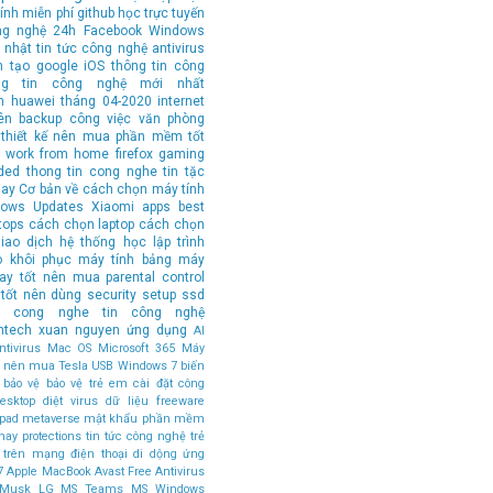
ính
miễn phí
github
học trực tuyến
ng nghệ 24h
Facebook
Windows
 nhật tin tức công nghệ
antivirus
n tạo
google
iOS
thông tin công
ng tin công nghệ mới nhất
n
huawei
tháng 04-2020
internet
ên
backup
công việc văn phòng
thiết kế
nên mua
phần mềm tốt
work from home
firefox
gaming
ded
thong tin cong nghe
tin tặc
hay
Cơ bản về cách chọn máy tính
ows Updates
Xiaomi
apps
best
tops
cách chọn laptop
cách chọn
iao dịch
hệ thống
học lập trình
o
khôi phục
máy tính bảng
máy
tay tốt nên mua
parental control
tốt nên dùng
security
setup
ssd
in cong nghe
tin công nghệ
ntech
xuan nguyen
ứng dụng
AI
tivirus
Mac OS
Microsoft 365
Máy
ốt nên mua
Tesla
USB
Windows 7
biến
bảo vệ
bảo vệ trẻ em
cài đặt
công
esktop
diệt virus
dữ liệu
freeware
ipad
metaverse
mật khẩu
phần mềm
hay
protections
tin tức công nghệ
trẻ
 trên mạng
điện thoại di dộng
ứng
7
Apple MacBook
Avast Free Antivirus
 Musk
LG
MS Teams
MS Windows