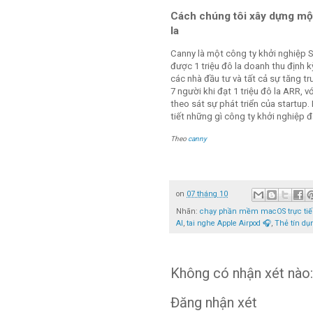
Cách chúng tôi xây dựng một 
la
Canny là một công ty khởi nghiệp 
được 1 triệu đô la doanh thu định 
các nhà đầu tư và tất cả sự tăng 
7 người khi đạt 1 triệu đô la ARR, v
theo sát sự phát triển của startup.
tiết những gì công ty khởi nghiệp 
Theo
canny
on
07 tháng 10
Nhãn:
chạy phần mềm macOS trực tiếp
AI
,
tai nghe Apple Airpod 🎧
,
Thẻ tín d
Không có nhận xét nào:
Đăng nhận xét