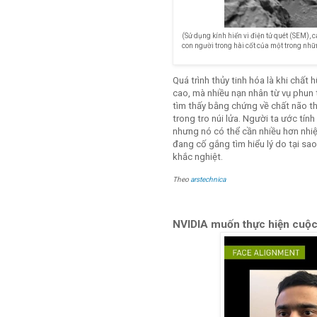
(Sử dụng kính hiển vi điện tử quét (SEM), 
con người trong hài cốt của một trong nh
Quá trình thủy tinh hóa là khi chất 
cao, mà nhiều nạn nhân từ vụ phun 
tìm thấy bằng chứng về chất não th
trong tro núi lửa. Người ta ước tín
nhưng nó có thể cần nhiều hơn nhiệt
đang cố gắng tìm hiểu lý do tại sa
khắc nghiệt.
Theo
arstechnica
NVIDIA muốn thực hiện cuộc 