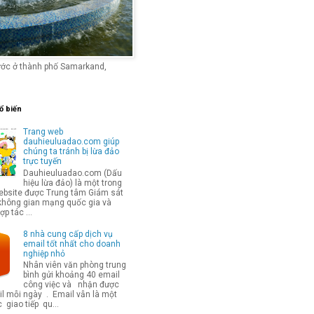
ước ở thành phố Samarkand,
ổ biến
Trang web
dauhieuluadao.com giúp
chúng ta tránh bị lừa đảo
trực tuyến
Dauhieuluadao.com (Dấu
hiệu lừa đảo) là một trong
bsite được Trung tâm Giám sát
không gian mạng quốc gia và
p tác ...
8 nhà cung cấp dịch vụ
email tốt nhất cho doanh
nghiệp nhỏ
Nhân viên văn phòng trung
bình gửi khoảng 40 email
công việc và nhận được
l mỗi ngày . Email vẫn là một
 giao tiếp qu...