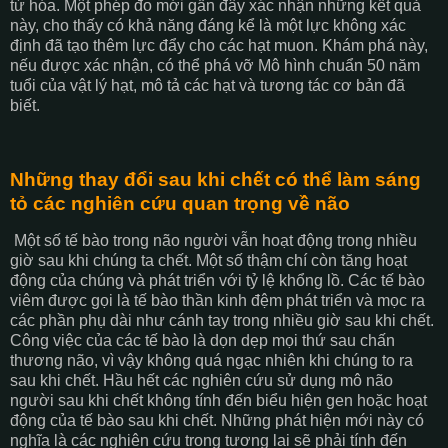
từ hóa. Một phép đo mới gần đây xác nhận những kết quả
này, cho thấy có khả năng đáng kể là một lực không xác
định đã tạo thêm lực đẩy cho các hạt muon. Khám phá này,
nếu được xác nhận, có thể phá vỡ Mô hình chuẩn 50 năm
tuổi của vật lý hạt, mô tả các hạt và tương tác cơ bản đã
biết.
Những thay đổi sau khi chết có thể làm sáng
tỏ các nghiên cứu quan trọng về não
Một số tế bào trong não người vẫn hoạt động trong nhiều
giờ sau khi chúng ta chết. Một số thậm chí còn tăng hoạt
động của chúng và phát triển với tỷ lệ khổng lồ. Các tế bào
viêm được gọi là tế bào thần kinh đệm phát triển và mọc ra
các phần phụ dài như cánh tay trong nhiều giờ sau khi chết.
Công việc của các tế bào là dọn dẹp mọi thứ sau chấn
thương não, vì vậy không quá ngạc nhiên khi chúng to ra
sau khi chết. Hầu hết các nghiên cứu sử dụng mô não
người sau khi chết không tính đến biểu hiện gen hoặc hoạt
động của tế bào sau khi chết. Những phát hiện mới này có
nghĩa là các nghiên cứu trong tương lai sẽ phải tính đến