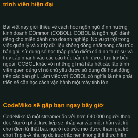
trình viên hiện đại
Bài viết này giới thiệu về cách học ngôn ngữ định hướng
kinh doanh COmmon (COBOL). COBOL là ngôn ngữ dành
riêng cho miền dành cho doanh nghiệp. Nó vượt trội trong
việc quản lý và xử lý dữ liệu không đồng nhất trong cấu trúc
bản ghi, sử dụng số học thập phân điểm cố định thực sự và
truy cập nhanh vào các cấu trúc bản ghi được lưu trữ bên
ngoài. COBOL khác với những gì mà hầu hết các lập trình
viên quen dùng vì nó chủ yếu được sử dụng để hoạt động
trên các bản ghi. Làm việc với COBOL có nghĩa là nhà phát
triển sẽ cần học cách vận hành một máy tính lớn.
CodeMiko sẽ gặp bạn ngay bây giờ
CodeMiko là một streamer ảo với hơn 640.000 người theo
dõi. Người phát trực tiếp sẽ nhập vai vào một nhân vật trò
chơi điện tử thất bại, người có ước mơ được tham gia trò
chơi Triple-A nhưng do trục trặc nên không thể thực hiện