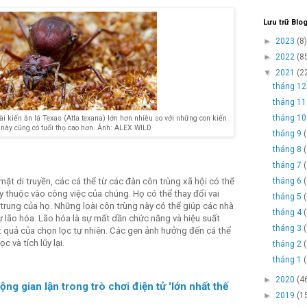
Lưu trữ Blo
►
2023
(8)
►
2022
(8
▼
2021
(2
tháng 1
tháng 1
tháng 1
ài kiến ​​ăn lá Texas (Atta texana) lớn hơn nhiều so với những con kiến ​​
 này cũng có tuổi thọ cao hơn. Ảnh: ALEX WILD
tháng 9
tháng 8
tháng 7
tháng 6
ặt di truyền, các cá thể từ các đàn côn trùng xã hội có thể
y thuộc vào công việc của chúng. Họ có thể thay đổi vai
tháng 5
 trung của họ. Những loài côn trùng này có thể giúp các nhà
tháng 4
 lão hóa. Lão hóa là sự mất dần chức năng và hiệu suất
tháng 3
ết quả của chọn lọc tự nhiên. Các gen ảnh hưởng đến cá thể
 và tích lũy lại.
tháng 2
tháng 1
►
2020
(4
ng gian lận trong trò chơi điện tử 'lớn nhất thế
►
2019
(1