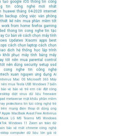
n tạo
google
iOS
thông tin công
ng tin công nghệ mới nhất
n
huawei
tháng 04-2020
internet
ên
backup
công việc văn phòng
thiết kế
nên mua
phần mềm tốt
work from home
firefox
gaming
ded
thong tin cong nghe
tin tặc
hay
Cơ bản về cách chọn máy tính
ows Updates
Xiaomi
apps
best
tops
cách chọn laptop
cách chọn
iao dịch
hệ thống
học lập trình
o
khôi phục
máy tính bảng
máy
tay tốt nên mua
parental control
tốt nên dùng
security
setup
ssd
in cong nghe
tin công nghệ
ntech
xuan nguyen
ứng dụng
AI
tivirus
Mac OS
Microsoft 365
Máy
ốt nên mua
Tesla
USB
Windows 7
biến
bảo vệ
bảo vệ trẻ em
cài đặt
công
esktop
diệt virus
dữ liệu
freeware
ipad
metaverse
mật khẩu
phần mềm
hay
protections
tin tức công nghệ
trẻ
 trên mạng
điện thoại di dộng
ứng
7
Apple MacBook
Avast Free Antivirus
 Musk
LG
MS Teams
MS Windows
ikTok
Windows 11
Zoom
an toàn dữ
ain
bảo vệ mắt
chrome
công nghệ
esktop computer
dữ liệu lớn
giá rẻ