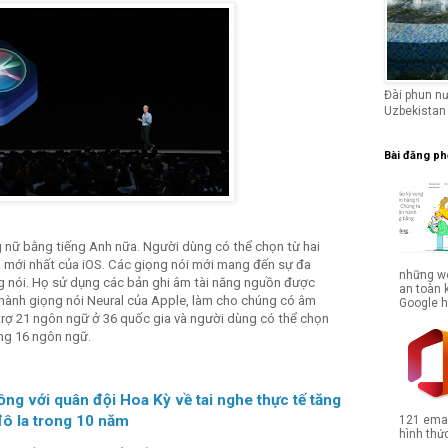
Đài phun n
Uzbekistan
Bài đăng ph
g nữ bằng tiếng Anh nữa. Người dùng có thể chọn từ hai
a mới nhất của iOS. Các giọng nói mới mang đến sự đa
những we
 nói. Họ sử dụng các bản ghi âm tài năng nguồn được
an toàn 
hành giọng nói Neural của Apple, làm cho chúng có âm
Google hợ
 trợ 21 ngôn ngữ ở 36 quốc gia và người dùng có thể chọn
ằng 16 ngôn ngữ.
ng với quân đội Hoa Kỳ về tai nghe thực tế tăng
 đô la trong 10 năm
121 emai
hình thức