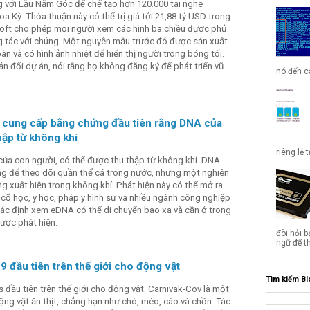
 với Lầu Năm Góc để chế tạo hơn 120.000 tai nghe
a Kỳ. Thỏa thuận này có thể trị giá tới 21,88 tỷ USD trong
oft cho phép mọi người xem các hình ba chiều được phủ
ng tác với chúng. Một nguyên mẫu trước đó được sản xuất
bàn và có hình ảnh nhiệt để hiển thị người trong bóng tối.
n đối dự án, nói rằng họ không đăng ký để phát triển vũ
nó đến cá
 cung cấp bằng chứng đầu tiên rằng DNA của
hập từ không khí
riêng lẻ 
a con người, có thể được thu thập từ không khí. DNA
g để theo dõi quần thể cá trong nước, nhưng một nghiên
ng xuất hiện trong không khí. Phát hiện này có thể mở ra
cổ học, y học, pháp y hình sự và nhiều ngành công nghiệp
ác định xem eDNA có thể di chuyển bao xa và cần ở trong
ược phát hiện.
đòi hỏi b
ngữ để t
 đầu tiên trên thế giới cho động vật
Tìm kiếm Bl
 đầu tiên trên thế giới cho động vật. Carnivak-Cov là một
động vật ăn thịt, chẳng hạn như chó, mèo, cáo và chồn. Tác