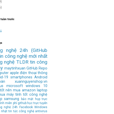
9)
6)
 tuần trước
hủ
gs
ng nghệ 24h
(GitHub
tin công nghệ mới nhất
ng nghệ
TLDR
tin công
ay
maytinhxuan
GitHub Repo
puter
apple
điện thoại thông
id-19
smartphones
Android
àn
xuannguyenshop.vn
us
microsoft
windows 10
 tốt nên mua
amazon
laptop
mua
máy tính tốt
công nghệ
op
samsung
bảo mật
họp trực
ính
miễn phí
github
học trực tuyến
ng nghệ 24h
Facebook
Windows
 nhật tin tức công nghệ
antivirus