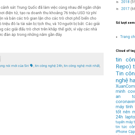
►
2018
(5
 cảnh sát Trung Quốc đã làm việc cùng nhau để ngăn chặn
►
2017
(6
ơi điện tử, tạo ra doanh thu khoảng 76 triệu USD từ phí
n và bán các trò gian lận cho các trò chơi phổ biến cho
Số lượt xem
riệu đô la tài sản bị tịch thu, và 10 người bị bắt. Các giải
 các giải đấu trò chơi trên khắp thế giới, vì vậy các nhà
ực đàn áp trong những năm gần đây.
Trang c
Cloud of ta
tin cô
Repo)
ọng nói mới của Siri 🗣️
,
tin công nghệ 24h
,
tin công nghệ mới nhất
,
Tin cô
nghệ h
XuanCom
minh
cov
an to
coronavir
máy tính
tốt nên 
24h
lapt
tuyến
máy t
tin tức cô
iPhone
Cập