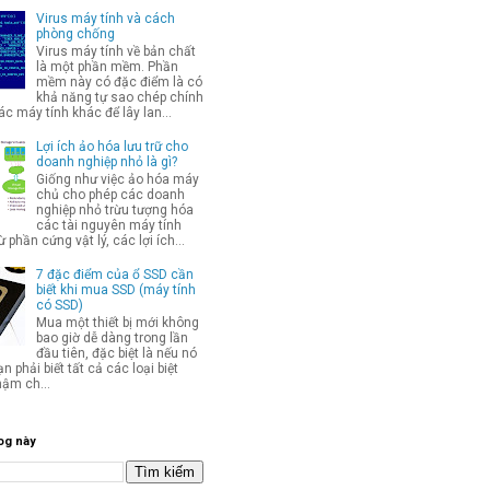
Virus máy tính và cách
phòng chống
Virus máy tính về bản chất
là một phần mềm. Phần
mềm này có đặc điểm là có
khả năng tự sao chép chính
c máy tính khác để lây lan...
Lợi ích ảo hóa lưu trữ cho
doanh nghiệp nhỏ là gì?
Giống như việc ảo hóa máy
chủ cho phép các doanh
nghiệp nhỏ trừu tượng hóa
các tài nguyên máy tính
từ phần cứng vật lý, các lợi ích...
7 đặc điểm của ổ SSD cần
biết khi mua SSD (máy tính
có SSD)
Mua một thiết bị mới không
bao giờ dễ dàng trong lần
đầu tiên, đặc biệt là nếu nó
ạn phải biết tất cả các loại biệt
hậm ch...
og này