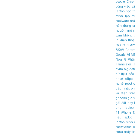
google Chr
công việc v
laptop học t
trình
lập t
malware
máy
nên dùng
o
nguồn mở
r
toán không 
lái
điện thoại
SSD
8GB
Am
BKAV
Chro
Google AI
MS
Note 8
Phầ
Transistor
T
avira
big dat
dữ liệu
bảo
khoẻ
clips
nghệ robot
c
cập nhật 
vụ điện to
ghacks
giá t
gài đặt
hay
chọn laptop
11
iPhone 1
liệu
laptop
laptop sinh 
metaverse l
mua
máy tí