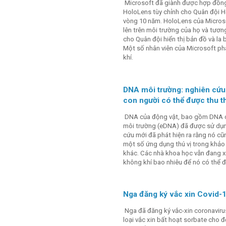
Microsoft đã giành được hợp đồng
HoloLens tùy chỉnh cho Quân đội Ho
vòng 10 năm. HoloLens của Micros
lên trên môi trường của họ và tươ
cho Quân đội hiển thị bản đồ và la 
Một số nhân viên của Microsoft phả
khí.
DNA môi trường: nghiên cứu
con người có thể được thu t
DNA của động vật, bao gồm DNA củ
môi trường (eDNA) đã được sử dụn
cứu mới đã phát hiện ra rằng nó cũ
một số ứng dụng thú vị trong khảo 
khác. Các nhà khoa học vẫn đang x
không khí bao nhiêu để nó có thể đ
Nga đăng ký vắc xin Covid-19
Nga đã đăng ký vắc-xin coronavirus
loại vắc xin bất hoạt sorbate cho 