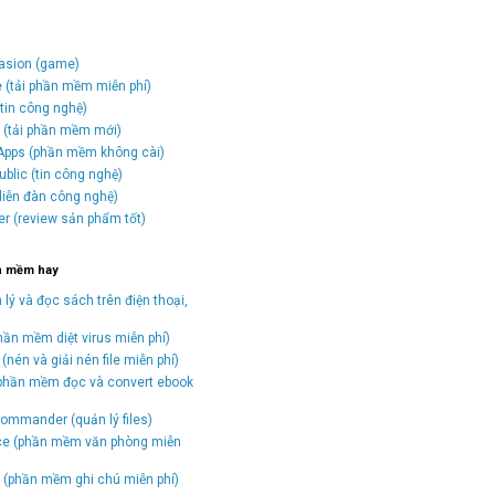
vasion (game)
e (tải phần mềm miễn phí)
tin công nghệ)
o (tải phần mềm mới)
Apps (phần mềm không cài)
blic (tin công nghệ)
(diễn đàn công nghệ)
er (review sản phẩm tốt)
n mềm hay
 lý và đọc sách trên điện thoại,
hần mềm diệt virus miễn phí)
(nén và giải nén file miễn phí)
(phần mềm đọc và convert ebook
)
ommander (quản lý files)
ice (phần mềm văn phòng miễn
(phần mềm ghi chú miễn phí)