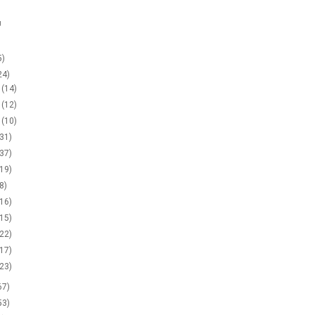
g
5)
24)
2
(14)
1
(12)
0
(10)
(31)
(37)
(19)
(8)
(16)
(15)
(22)
(17)
(23)
67)
53)