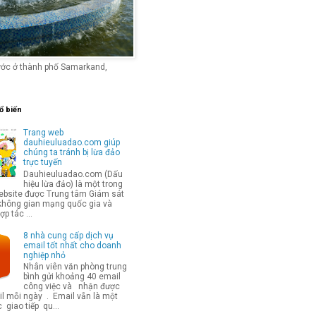
ước ở thành phố Samarkand,
ổ biến
Trang web
dauhieuluadao.com giúp
chúng ta tránh bị lừa đảo
trực tuyến
Dauhieuluadao.com (Dấu
hiệu lừa đảo) là một trong
bsite được Trung tâm Giám sát
không gian mạng quốc gia và
p tác ...
8 nhà cung cấp dịch vụ
email tốt nhất cho doanh
nghiệp nhỏ
Nhân viên văn phòng trung
bình gửi khoảng 40 email
công việc và nhận được
l mỗi ngày . Email vẫn là một
 giao tiếp qu...