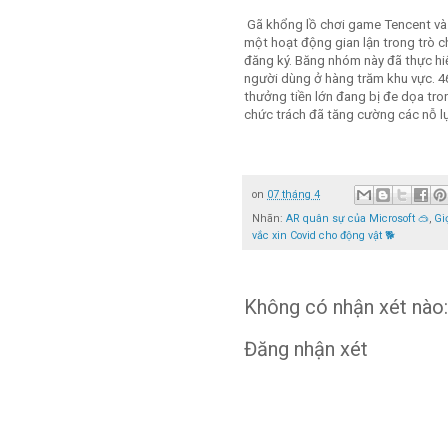
Gã khổng lồ chơi game Tencent và
một hoạt động gian lận trong trò ch
đăng ký. Băng nhóm này đã thực hiệ
người dùng ở hàng trăm khu vực. 46 t
thưởng tiền lớn đang bị đe dọa trong
chức trách đã tăng cường các nỗ l
on
07 tháng 4
Nhãn:
AR quân sự của Microsoft 🥽
,
Gi
vắc xin Covid cho động vật 🐕
Không có nhận xét nào:
Đăng nhận xét