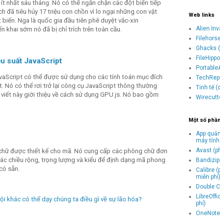
ít nhất sáu tháng. Nó có thể ngăn chặn các đột biến tiếp
h đã tiêu hủy 17 triệu con chồn vì lo ngại những con vật
Web links
 biến. Nga là quốc gia đầu tiên phê duyệt vắc-xin
Alien In
n khai sớm nó đã bị chỉ trích trên toàn cầu.
Filehors
Ghacks (
FileHipp
ệu suất JavaScript
Portable
avaScript có thể được sử dụng cho các tính toán mục đích
TechRepu
 Nó có thể rơi trở lại công cụ JavaScript thông thường
Tinh tế 
i viết này giới thiệu về cách sử dụng GPU.js. Nó bao gồm
Wirecutt
Một số phầ
App quản
máy tính
Avast (p
chữ được thiết kế cho mã. Nó cung cấp các phông chữ đơn
 các chiều rộng, trọng lượng và kiểu để định dạng mã phong
Bandizip 
có sẵn.
Calibre 
miễn phí
Double C
LibreOff
hội khác có thể dạy chúng ta điều gì về sự lão hóa?
phí)
OneNote 