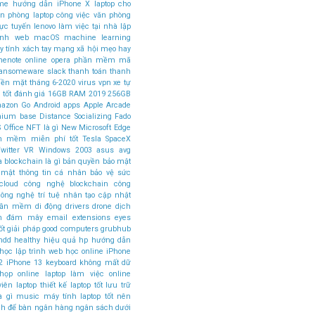
ome
hướng dẫn
iPhone X
laptop cho
ăn phòng
laptop công việc văn phòng
rực tuyến
lenovo
làm việc tại nhà
lập
rình web
macOS
machine learning
 tính xách tay
mạng xã hội
mẹo hay
nenote
online
opera
phần mềm mã
ansomeware
slack
thanh toán
thanh
tiền mặt
tháng 6-2020
virus
vpn
xe tự
 tốt
đánh giá
16GB RAM
2019
256GB
azon Go
Android apps
Apple Arcade
mium base
Distance Socializing
Fado
 Office
NFT là gì
New Microsoft Edge
n mềm miễn phí tốt
Tesla SpaceX
witter
VR
Windows 2003
asus
avg
a
blockchain là gì
bản quyền
bảo mật
 mật thông tin cá nhân
bảo vệ sức
cloud
công nghệ blockchain
công
ông nghệ trí tuệ nhân tạo
cập nhật
phần mềm
di động
drivers
drone
dịch
án đám mây
email
extensions
eyes
ốt
giải pháp
good computers
grubhub
hdd
healthy
hiệu quả
hp
hướng dẫn
học lập trình web
học online
iPhone
2
iPhone 13
keyboard
không mất dữ
 họp online
laptop làm việc online
viên
laptop thiết kế
laptop tốt
lưu trữ
à gì
music
máy tính laptop tốt nên
nh để bàn
ngân hàng
ngân sách dưới