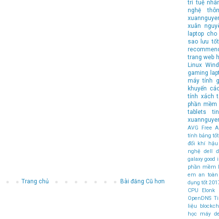
trí tuệ nhâ
nghệ
thô
xuannguye
xuân nguy
laptop cho 
sao lưu
tốt
recommen
trang web 
Linux
Wind
gaming lap
máy tính
g
khuyến cá
tính xách 
phần mềm 
tablets
t
xuannguye
AVG Free An
tính bảng t
đổi khí hậu
nghệ
dell
d
galaxy
good
phần mềm 
em an toàn
Trang chủ
Bài đăng Cũ hơn
dụng tốt
201
CPU
Elonk
OpenDNS
T
liệu
blockch
học máy
d