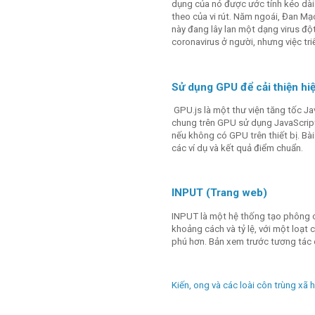
dụng của nó được ước tính kéo dài 
theo của vi rút. Năm ngoái, Đan Mạc
này đang lây lan một dạng virus đột
coronavirus ở người, nhưng việc triể
Sử dụng GPU để cải thiện hi
GPU.js là một thư viện tăng tốc J
chung trên GPU sử dụng JavaScript.
nếu không có GPU trên thiết bị. Bà
các ví dụ và kết quả điểm chuẩn.
INPUT (Trang web)
INPUT là một hệ thống tạo phông 
khoảng cách và tỷ lệ, với một loạt
phú hơn. Bản xem trước tương tác 
Kiến, ong và các loài côn trùng xã 