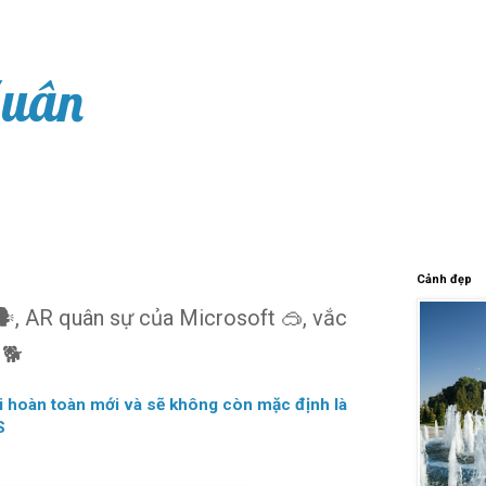
Xuân
Cảnh đẹp
🗣️, AR quân sự của Microsoft 🥽, vắc
 🐕
ri hoàn toàn mới và sẽ không còn mặc định là
S