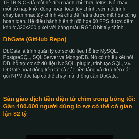
TETRIS-OS là một hệ điều hành chỉ chơi Tetris. Nó chạy
một bộ nạp khởi động hoàn toàn tùy chỉnh, với một trình
chạy bản nhạc tùy chỉnh và chủ đề Tetris được mã hóa cứng
hoàn toàn. Hệ điều hành hiển thị đồ họa 60 FPS được đệm
kép ở 320x200 pixel với bảng màu RGB 8 bit tùy chỉnh.
DbGate (GitHub Repo)
DbGate là trình quản lý cơ sở dữ liệu hỗ trợ MySQL,
PostgreSQL, SQL Server và MongoDB. Nó có nhiều kết nối
DB, hỗ trợ cơ sở dữ liệu NoSQL, plugin, trình tạo SQL, v.v.
DbGate hoạt động trên tất cả các nền tảng và dựa trên các
gói NPM độc lập có thể chạy mà không cần DbGate.
Sàn giao dịch tiền điện tử chìm trong bóng tối:
Gần 400.000 người dùng lo sợ có thể có gian
lận $2 tỷ