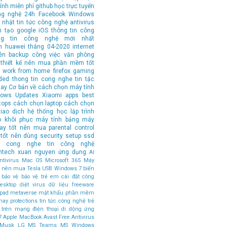
ính
miễn phí
github
học trực tuyến
ng nghệ 24h
Facebook
Windows
 nhật tin tức công nghệ
antivirus
n tạo
google
iOS
thông tin công
ng tin công nghệ mới nhất
n
huawei
tháng 04-2020
internet
ên
backup
công việc văn phòng
thiết kế
nên mua
phần mềm tốt
work from home
firefox
gaming
ded
thong tin cong nghe
tin tặc
hay
Cơ bản về cách chọn máy tính
ows Updates
Xiaomi
apps
best
tops
cách chọn laptop
cách chọn
iao dịch
hệ thống
học lập trình
o
khôi phục
máy tính bảng
máy
tay tốt nên mua
parental control
tốt nên dùng
security
setup
ssd
in cong nghe
tin công nghệ
ntech
xuan nguyen
ứng dụng
AI
tivirus
Mac OS
Microsoft 365
Máy
ốt nên mua
Tesla
USB
Windows 7
biến
bảo vệ
bảo vệ trẻ em
cài đặt
công
esktop
diệt virus
dữ liệu
freeware
ipad
metaverse
mật khẩu
phần mềm
hay
protections
tin tức công nghệ
trẻ
 trên mạng
điện thoại di dộng
ứng
7
Apple MacBook
Avast Free Antivirus
 Musk
LG
MS Teams
MS Windows