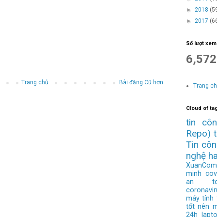
►
2018
(5
►
2017
(6
Số lượt xem
6,572
Trang chủ
Bài đăng Cũ hơn
Trang c
Cloud of ta
tin cô
Repo)
Tin cô
nghệ h
XuanCom
minh
cov
an to
coronavir
máy tính
tốt nên 
24h
lapt