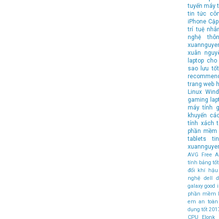
tuyến
máy t
tin tức cô
iPhone
Cập
trí tuệ nhâ
nghệ
thô
xuannguye
xuân nguy
laptop cho 
sao lưu
tốt
recommen
trang web 
Linux
Wind
gaming lap
máy tính
g
khuyến cá
tính xách 
phần mềm 
tablets
t
xuannguye
AVG Free An
tính bảng t
đổi khí hậu
nghệ
dell
d
galaxy
good
phần mềm 
em an toàn
dụng tốt
201
CPU
Elonk