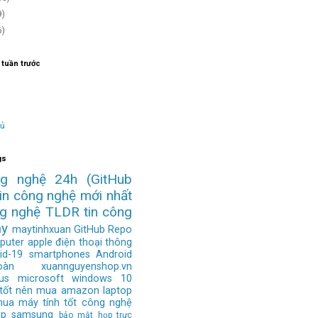
9)
6)
 tuần trước
hủ
gs
ng nghệ 24h
(GitHub
tin công nghệ mới nhất
ng nghệ
TLDR
tin công
ay
maytinhxuan
GitHub Repo
puter
apple
điện thoại thông
id-19
smartphones
Android
àn
xuannguyenshop.vn
us
microsoft
windows 10
 tốt nên mua
amazon
laptop
mua
máy tính tốt
công nghệ
op
samsung
bảo mật
họp trực