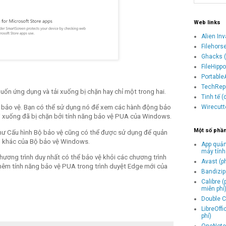
Web links
Alien In
Filehors
Ghacks (
FileHipp
Portable
TechRepu
ốn ứng dụng và tải xuống bị chặn hay chỉ một trong hai.
Tinh tế 
Wirecutt
sử bảo vệ. Bạn có thể sử dụng nó để xem các hành động bảo
 xuống đã bị chặn bởi tính năng bảo vệ PUA của Windows.
Một số phầ
hư Cấu hình Bộ bảo vệ cũng có thể được sử dụng để quản
ng khác của Bộ bảo vệ Windows.
App quản
máy tính
ương trình duy nhất có thể bảo vệ khỏi các chương trình
Avast (p
êm tính năng bảo vệ PUA trong trình duyệt Edge mới của
Bandizip 
Calibre 
miễn phí
Double C
LibreOff
phí)
OneNote 