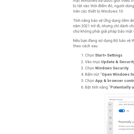
mật Windows đã được giới thiệu t
bị tắt vào thời điểm đó, người dùn
trên các thiết bị Windows 10.
Tính năng bảo vệ Ứng dụng tiềm ẩ
năm 2021 trở đi, nhưng chỉ dành 
chứ không phải giải pháp bảo mật 
Nếu bạn đang sử dụng Bộ bảo vệ Wi
theo cách sau:
Chọn
Start> Settings
.
Vào mục
Update & Securit
Chọn
Windows Security
.
Bấm nút "
Open Windows Se
Chọn
App & browser cont
Bật tính năng "
Potentially