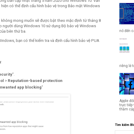
rong bản cập nhật tháng 5 năm 2020 cho Windows 10. Vẫn
g hiện có thể định cấu hình bảo vệ trong Bảo mật Windows
n không mong muốn sẽ được bật theo mặc định từ tháng 8
cho người dùng Windows 10 sử dụng Bộ bảo vệ Windows
nó đến cá
của bên thứ ba.
ndows, bạn có thể kiểm tra và định cấu hình bảo vệ PUA
y
.
riêng lẻ 
curity
".
rol
>
Reputation-based protection
 unwanted app blocking
"
Apple đố
trực tiế
thầm cập
Tìm kiếm Bl