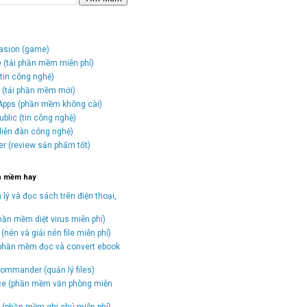
vasion (game)
e (tải phần mềm miễn phí)
tin công nghệ)
o (tải phần mềm mới)
Apps (phần mềm không cài)
blic (tin công nghệ)
(diễn đàn công nghệ)
er (review sản phẩm tốt)
n mềm hay
 lý và đọc sách trên điện thoại,
hần mềm diệt virus miễn phí)
(nén và giải nén file miễn phí)
(phần mềm đọc và convert ebook
)
ommander (quản lý files)
ice (phần mềm văn phòng miễn
(phần mềm ghi chú miễn phí)