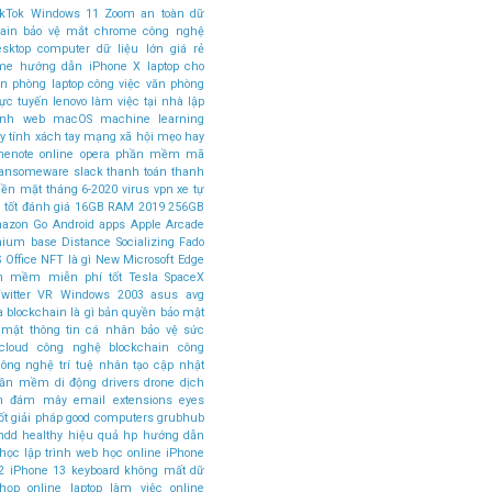
ikTok
Windows 11
Zoom
an toàn dữ
ain
bảo vệ mắt
chrome
công nghệ
esktop computer
dữ liệu lớn
giá rẻ
ome
hướng dẫn
iPhone X
laptop cho
ăn phòng
laptop công việc văn phòng
rực tuyến
lenovo
làm việc tại nhà
lập
rình web
macOS
machine learning
 tính xách tay
mạng xã hội
mẹo hay
nenote
online
opera
phần mềm mã
ansomeware
slack
thanh toán
thanh
tiền mặt
tháng 6-2020
virus
vpn
xe tự
 tốt
đánh giá
16GB RAM
2019
256GB
azon Go
Android apps
Apple Arcade
mium base
Distance Socializing
Fado
 Office
NFT là gì
New Microsoft Edge
n mềm miễn phí tốt
Tesla SpaceX
witter
VR
Windows 2003
asus
avg
a
blockchain là gì
bản quyền
bảo mật
 mật thông tin cá nhân
bảo vệ sức
cloud
công nghệ blockchain
công
ông nghệ trí tuệ nhân tạo
cập nhật
phần mềm
di động
drivers
drone
dịch
án đám mây
email
extensions
eyes
ốt
giải pháp
good computers
grubhub
hdd
healthy
hiệu quả
hp
hướng dẫn
học lập trình web
học online
iPhone
2
iPhone 13
keyboard
không mất dữ
 họp online
laptop làm việc online