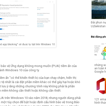
Đài phun n
Uzbekistan
Bài đăng ph
ted app blocking" sẽ được tự bật trên Windows 10
những we
ng bảo vệ Ứng dụng không mong muốn (PUA) tiềm ẩn của
an toàn 
ành Windows 10 của công ty.
Google hợ
 ẩn "có thể khiến thiết bị của bạn chạy chậm, hiển thị
ệ nhất là cài đặt phần mềm khác có thể gây hại hoặc khó
t lưu ý rằng những chương trình này không phải là phần
 mềm không cần thiết hoặc không cần thiết.
 PUA trên Windows 10 vào năm 2018, nhưng người dùng phải
121 emai
 một tùy chọn để bật hoặc định cấu hình bảo vệ trong Bảo
hình thức