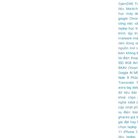
OpenDNS
T
liệu
blockch
học máy
d
google Chr
công việc v
laptop học t
trình
lập t
malware
máy
nên dùng
o
nguồn mở
r
toán không 
lái
điện thoại
SSD
8GB
Am
BKAV
Chro
Google AI
MS
Note 8
Phầ
Transistor
T
avira
big dat
dữ liệu
bảo
khoẻ
clips
nghệ robot
c
cập nhật 
vụ điện to
ghacks
giá t
gài đặt
hay
chọn laptop
11
iPhone 1
liệu
laptop