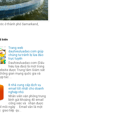
ước ở thành phố Samarkand,
ổ biến
Trang web
dauhieuluadao.com giúp
chúng ta tránh bị lừa đảo
trực tuyến
Dauhieuluadao.com (Dấu
hiệu lừa đảo) là một trong
bsite được Trung tâm Giám sát
không gian mạng quốc gia và
p tác ...
8 nhà cung cấp dịch vụ
email tốt nhất cho doanh
nghiệp nhỏ
Nhân viên văn phòng trung
bình gửi khoảng 40 email
công việc và nhận được
l mỗi ngày . Email vẫn là một
 giao tiếp qu...