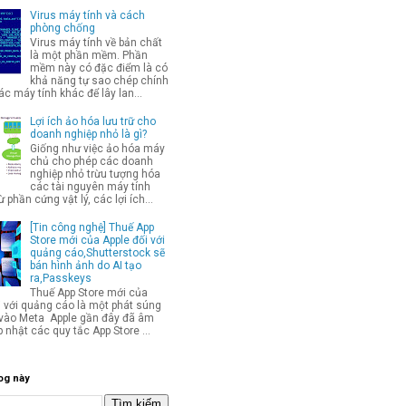
Virus máy tính và cách
phòng chống
Virus máy tính về bản chất
là một phần mềm. Phần
mềm này có đặc điểm là có
khả năng tự sao chép chính
c máy tính khác để lây lan...
Lợi ích ảo hóa lưu trữ cho
doanh nghiệp nhỏ là gì?
Giống như việc ảo hóa máy
chủ cho phép các doanh
nghiệp nhỏ trừu tượng hóa
các tài nguyên máy tính
từ phần cứng vật lý, các lợi ích...
[Tin công nghệ] Thuế App
Store mới của Apple đối với
quảng cáo,Shutterstock sẽ
bán hình ảnh do AI tạo
ra,Passkeys
Thuế App Store mới của
i với quảng cáo là một phát súng
p vào Meta Apple gần đây đã âm
 nhật các quy tắc App Store ...
og này