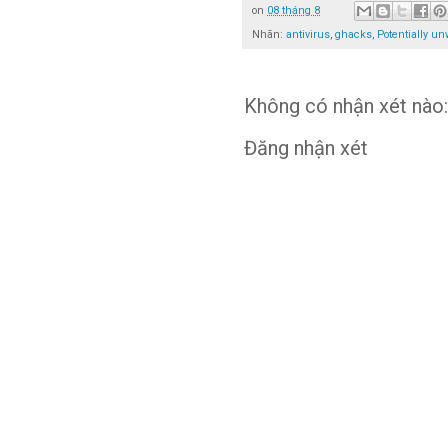
on
08 tháng 8
Nhãn:
antivirus
,
ghacks
,
Potentially u
Không có nhận xét nào:
Đăng nhận xét