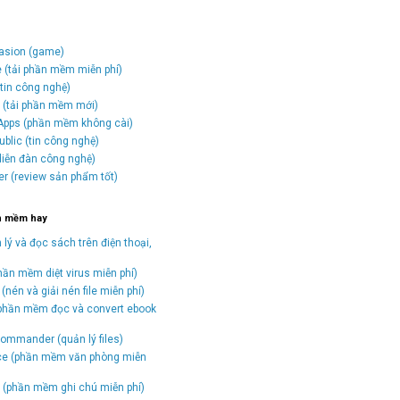
vasion (game)
e (tải phần mềm miễn phí)
tin công nghệ)
o (tải phần mềm mới)
Apps (phần mềm không cài)
blic (tin công nghệ)
(diễn đàn công nghệ)
er (review sản phẩm tốt)
n mềm hay
 lý và đọc sách trên điện thoại,
hần mềm diệt virus miễn phí)
(nén và giải nén file miễn phí)
(phần mềm đọc và convert ebook
)
ommander (quản lý files)
ice (phần mềm văn phòng miễn
(phần mềm ghi chú miễn phí)