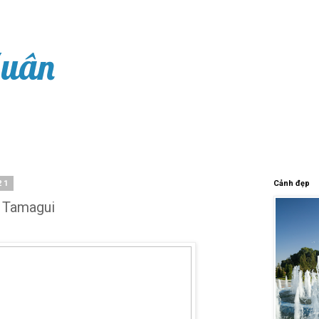
Xuân
21
Cảnh đẹp
, Tamagui