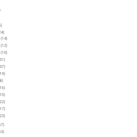
g
5)
24)
2
(14)
1
(12)
0
(10)
(31)
(37)
(19)
(8)
(16)
(15)
(22)
(17)
(23)
67)
53)