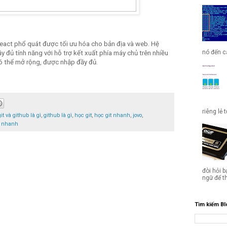
React phổ quát được tối ưu hóa cho bản địa và web. Hệ
nó đến cá
 đủ tính năng với hỗ trợ kết xuất phía máy chủ trên nhiều
có thể mở rộng, được nhập đầy đủ.
riêng lẻ 
git và github là gì
,
github là gì
,
học git
,
học git nhanh
,
jovo
,
t nhanh
đòi hỏi b
ngữ để t
Tìm kiếm Bl