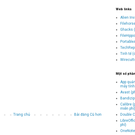
Web links
Alien In
Filehors
Ghacks (
FileHipp
Portable
TechRepu
Tinh tế 
Wirecutt
Một số phầ
App quản
máy tính
Avast (p
Bandizip 
Calibre 
miễn phí
Trang chủ
Bài đăng Cũ hơn
Double C
LibreOff
phí)
OneNote 