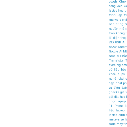
google Chr
công việc v
laptop học t
trình
lập t
malware
máy
nên dùng
o
nguồn mở
r
toán không 
lái
điện thoại
SSD
8GB
Am
BKAV
Chro
Google AI
MS
Note 8
Phầ
Transistor
T
avira
big dat
dữ liệu
bảo
khoẻ
clips
nghệ robot
c
cập nhật 
vụ điện to
ghacks
giá t
gài đặt
hay
chọn laptop
11
iPhone 1
liệu
laptop
laptop sinh 
metaverse l
mua
máy tí