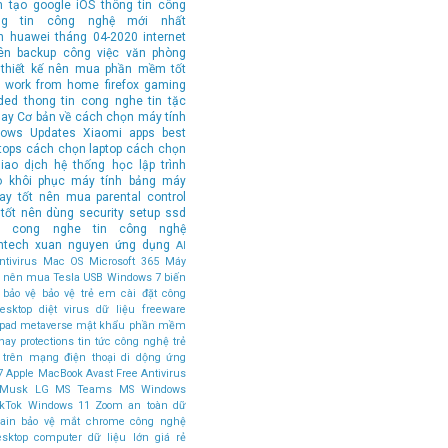
n tạo
google
iOS
thông tin công
ng tin công nghệ mới nhất
n
huawei
tháng 04-2020
internet
ên
backup
công việc văn phòng
thiết kế
nên mua
phần mềm tốt
work from home
firefox
gaming
ded
thong tin cong nghe
tin tặc
hay
Cơ bản về cách chọn máy tính
ows Updates
Xiaomi
apps
best
tops
cách chọn laptop
cách chọn
iao dịch
hệ thống
học lập trình
o
khôi phục
máy tính bảng
máy
tay tốt nên mua
parental control
tốt nên dùng
security
setup
ssd
in cong nghe
tin công nghệ
ntech
xuan nguyen
ứng dụng
AI
tivirus
Mac OS
Microsoft 365
Máy
ốt nên mua
Tesla
USB
Windows 7
biến
bảo vệ
bảo vệ trẻ em
cài đặt
công
esktop
diệt virus
dữ liệu
freeware
ipad
metaverse
mật khẩu
phần mềm
hay
protections
tin tức công nghệ
trẻ
 trên mạng
điện thoại di dộng
ứng
7
Apple MacBook
Avast Free Antivirus
 Musk
LG
MS Teams
MS Windows
ikTok
Windows 11
Zoom
an toàn dữ
ain
bảo vệ mắt
chrome
công nghệ
esktop computer
dữ liệu lớn
giá rẻ