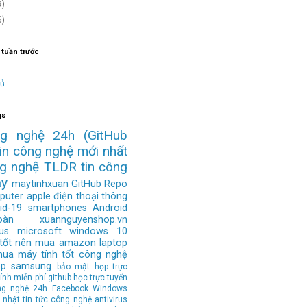
9)
6)
 tuần trước
hủ
gs
ng nghệ 24h
(GitHub
tin công nghệ mới nhất
ng nghệ
TLDR
tin công
ay
maytinhxuan
GitHub Repo
puter
apple
điện thoại thông
id-19
smartphones
Android
àn
xuannguyenshop.vn
us
microsoft
windows 10
 tốt nên mua
amazon
laptop
mua
máy tính tốt
công nghệ
op
samsung
bảo mật
họp trực
ính
miễn phí
github
học trực tuyến
ng nghệ 24h
Facebook
Windows
 nhật tin tức công nghệ
antivirus