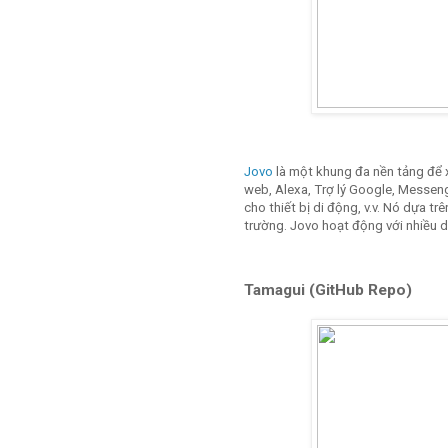
Jovo
là một khung đa nền tảng để 
web, Alexa, Trợ lý Google, Messe
cho thiết bị di động, v.v. Nó dựa t
trường. Jovo hoạt động với nhiều 
Tamagui (GitHub Repo)