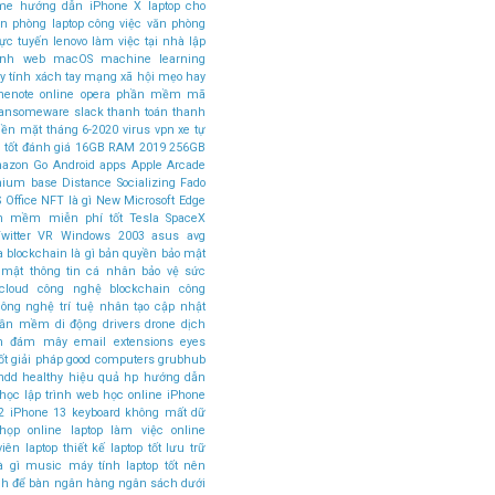
ome
hướng dẫn
iPhone X
laptop cho
ăn phòng
laptop công việc văn phòng
rực tuyến
lenovo
làm việc tại nhà
lập
rình web
macOS
machine learning
 tính xách tay
mạng xã hội
mẹo hay
nenote
online
opera
phần mềm mã
ansomeware
slack
thanh toán
thanh
tiền mặt
tháng 6-2020
virus
vpn
xe tự
 tốt
đánh giá
16GB RAM
2019
256GB
azon Go
Android apps
Apple Arcade
mium base
Distance Socializing
Fado
 Office
NFT là gì
New Microsoft Edge
n mềm miễn phí tốt
Tesla SpaceX
witter
VR
Windows 2003
asus
avg
a
blockchain là gì
bản quyền
bảo mật
 mật thông tin cá nhân
bảo vệ sức
cloud
công nghệ blockchain
công
ông nghệ trí tuệ nhân tạo
cập nhật
phần mềm
di động
drivers
drone
dịch
án đám mây
email
extensions
eyes
ốt
giải pháp
good computers
grubhub
hdd
healthy
hiệu quả
hp
hướng dẫn
học lập trình web
học online
iPhone
2
iPhone 13
keyboard
không mất dữ
 họp online
laptop làm việc online
viên
laptop thiết kế
laptop tốt
lưu trữ
à gì
music
máy tính laptop tốt nên
nh để bàn
ngân hàng
ngân sách dưới