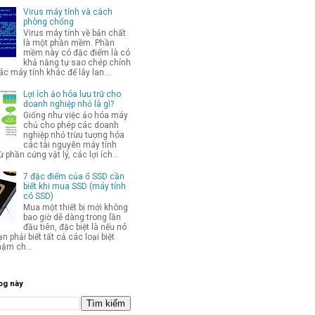
Virus máy tính và cách
phòng chống
Virus máy tính về bản chất
là một phần mềm. Phần
mềm này có đặc điểm là có
khả năng tự sao chép chính
c máy tính khác để lây lan...
Lợi ích ảo hóa lưu trữ cho
doanh nghiệp nhỏ là gì?
Giống như việc ảo hóa máy
chủ cho phép các doanh
nghiệp nhỏ trừu tượng hóa
các tài nguyên máy tính
từ phần cứng vật lý, các lợi ích...
7 đặc điểm của ổ SSD cần
biết khi mua SSD (máy tính
có SSD)
Mua một thiết bị mới không
bao giờ dễ dàng trong lần
đầu tiên, đặc biệt là nếu nó
ạn phải biết tất cả các loại biệt
hậm ch...
og này