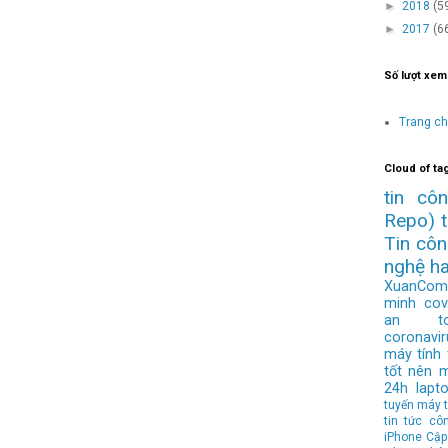
►
2018
(5
►
2017
(6
Số lượt xem
Trang c
Cloud of ta
tin cô
Repo)
Tin cô
nghệ h
XuanCom
minh
cov
an to
coronavir
máy tính
tốt nên 
24h
lapt
tuyến
máy t
tin tức cô
iPhone
Cập