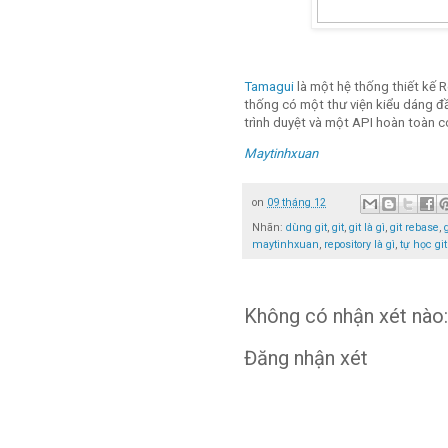
Tamagui
là một hệ thống thiết kế 
thống có một thư viện kiểu dáng đầy
trình duyệt và một API hoàn toàn 
Maytinhxuan
on
09 tháng 12
Nhãn:
dùng git
,
git
,
git là gì
,
git rebase
,
maytinhxuan
,
repository là gì
,
tự học gi
Không có nhận xét nào:
Đăng nhận xét