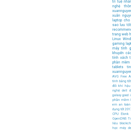
trí tuệ nhâ
nghệ
thô
xuannguye
xuân nguy
laptop cho 
sao lưu
tốt
recommen
trang web 
Linux
Wind
gaming lap
máy tính
g
khuyến cá
tính xách 
phần mềm 
tablets
t
xuannguye
AVG Free An
tính bảng t
đổi khí hậu
nghệ
dell
d
galaxy
good
phần mềm 
em an toàn
dụng tốt
201
CPU
Elonk
OpenDNS
T
liệu
blockch
học máy
d