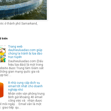
ước ở thành phố Samarkand,
ổ biến
Trang web
dauhieuluadao.com giúp
chúng ta tránh bị lừa đảo
trực tuyến
Dauhieuluadao.com (Dấu
hiệu lừa đảo) là một trong
bsite được Trung tâm Giám sát
không gian mạng quốc gia và
p tác ...
8 nhà cung cấp dịch vụ
email tốt nhất cho doanh
nghiệp nhỏ
Nhân viên văn phòng trung
bình gửi khoảng 40 email
công việc và nhận được
l mỗi ngày . Email vẫn là một
 giao tiếp qu...