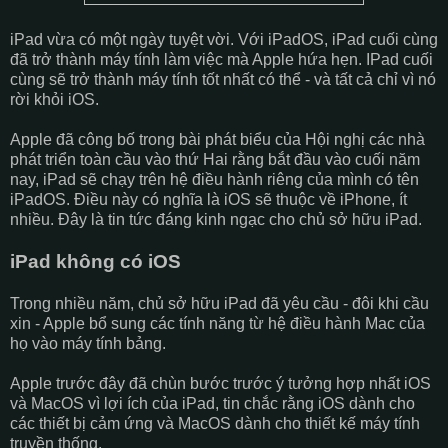
iPad vừa có một ngày tuyệt vời. Với iPadOS, iPad cuối cùng
đã trở thành máy tính làm việc mà Apple hứa hẹn. IPad cuối
cùng sẽ trở thành máy tính tốt nhất có thể - và tất cả chỉ vì nó
rời khỏi iOS.
Apple đã công bố trong bài phát biểu của Hội nghị các nhà
phát triển toàn cầu vào thứ Hai rằng bắt đầu vào cuối năm
nay, iPad sẽ chạy trên hệ điều hành riêng của mình có tên
iPadOS. Điều này có nghĩa là iOS sẽ thuộc về iPhone, ít
nhiều. Đây là tin tức đáng kinh ngạc cho chủ sở hữu iPad.
iPad không có iOS
Trong nhiều năm, chủ sở hữu iPad đã yêu cầu - đôi khi cầu
xin - Apple bổ sung các tính năng từ hệ điều hành Mac của
họ vào máy tính bảng.
Apple trước đây đã chùn bước trước ý tưởng hợp nhất iOS
và MacOS vì lợi ích của iPad, tin chắc rằng iOS dành cho
các thiết bị cảm ứng và MacOS dành cho thiết kế máy tính
truyền thống.