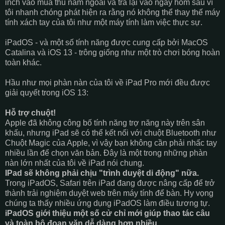
inch vào mùa thu năm ngoái và trả lại vào ngày hôm sau vì
tôi nhanh chóng phát hiện ra rằng nó không thể thay thế máy
tính xách tay của tôi như một máy tính làm việc thực sự.
iPadOS - và một số tính năng được cung cấp bởi MacOS
Catalina và iOS 13 - trông giống như một trò chơi bóng hoàn
toàn khác.
Hầu như mọi phàn nàn của tôi về iPad Pro mới đều được
giải quyết trong iOS 13:
Hỗ trợ chuột!
Apple đã không công bố tính năng trợ năng này trên sân
khấu, nhưng iPad sẽ có thể kết nối với chuột Bluetooth như
Chuột Magic của Apple, vì vậy bạn không cần phải nhấc tay
nhiều lần để chọn văn bản. Đây là một trong những phàn
nàn lớn nhất của tôi về iPad nói chung.
IPad sẽ không phải chịu "trình duyệt di động" nữa.
Trong iPadOS, Safari trên iPad đang được nâng cấp để trở
thành trải nghiệm duyệt web trên máy tính để bàn. Hy vọng
chúng ta thấy nhiều ứng dụng iPadOS làm điều tương tự.
iPadOS giới thiệu một số cử chỉ mới giúp thao tác câu
và toàn bộ đoạn văn dễ dàng hơn nhiều.