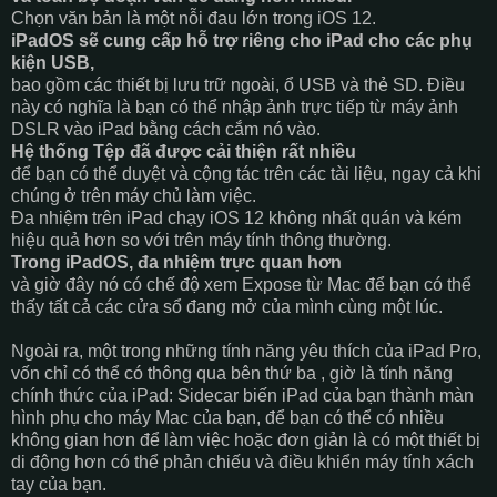
Chọn văn bản là một nỗi đau lớn trong iOS 12.
iPadOS sẽ cung cấp hỗ trợ riêng cho iPad cho các phụ
kiện USB,
bao gồm các thiết bị lưu trữ ngoài, ổ USB và thẻ SD. Điều
này có nghĩa là bạn có thể nhập ảnh trực tiếp từ máy ảnh
DSLR vào iPad bằng cách cắm nó vào.
Hệ thống Tệp đã được cải thiện rất nhiều
để bạn có thể duyệt và cộng tác trên các tài liệu, ngay cả khi
chúng ở trên máy chủ làm việc.
Đa nhiệm trên iPad chạy iOS 12 không nhất quán và kém
hiệu quả hơn so với trên máy tính thông thường.
Trong iPadOS, đa nhiệm trực quan hơn
và giờ đây nó có chế độ xem Expose từ Mac để bạn có thể
thấy tất cả các cửa sổ đang mở của mình cùng một lúc.
Ngoài ra, một trong những tính năng yêu thích của iPad Pro,
vốn chỉ có thể có thông qua bên thứ ba , giờ là tính năng
chính thức của iPad: Sidecar biến iPad của bạn thành màn
hình phụ cho máy Mac của bạn, để bạn có thể có nhiều
không gian hơn để làm việc hoặc đơn giản là có một thiết bị
di động hơn có thể phản chiếu và điều khiển máy tính xách
tay của bạn.