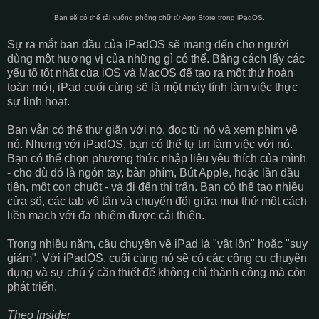
Bạn sẽ có thể tải xuống phông chữ từ App Store trong iPadOS.
Sự ra mắt ban đầu của iPadOS sẽ mang đến cho người
dùng một hương vị của những gì có thể. Bằng cách lấy các
yếu tố tốt nhất của iOS và MacOS để tạo ra một thứ hoàn
toàn mới, iPad cuối cùng sẽ là một máy tính làm việc thực
sự linh hoạt.
Bạn vẫn có thể thư giãn với nó, đọc từ nó và xem phim về
nó. Nhưng với iPadOS, bạn có thể tự tin làm việc với nó.
Bạn có thể chọn phương thức nhập liệu yêu thích của mình
- cho dù đó là ngón tay, bàn phím, Bút Apple, hoặc lần đầu
tiên, một con chuột - và đi đến thị trấn. Bạn có thể tạo nhiều
cửa sổ, các tab vô tận và chuyển đổi giữa mọi thứ một cách
liền mạch với đa nhiệm được cải thiện.
Trong nhiều năm, câu chuyện về iPad là "vật lộn" hoặc "suy
giảm". Với iPadOS, cuối cùng nó sẽ có các công cụ chuyên
dụng và sự chú ý cần thiết để không chỉ thành công mà còn
phát triển.
Theo Insider