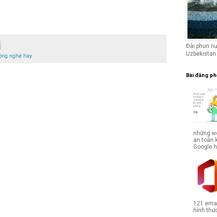
Đài phun n
Uzbekistan
công nghệ hay
Bài đăng ph
những we
an toàn 
Google hợ
121 emai
hình thức