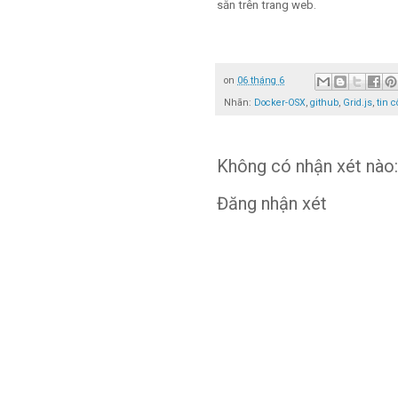
sẵn trên trang web.
on
06 tháng 6
Nhãn:
Docker-OSX
,
github
,
Grid.js
,
tin 
Không có nhận xét nào:
Đăng nhận xét