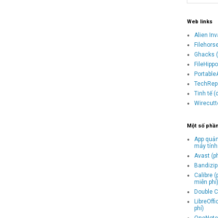
Web links
Alien In
Filehors
Ghacks (
FileHipp
Portable
TechRepu
Tinh tế 
Wirecutt
Một số phầ
App quản
máy tính
Avast (p
Bandizip 
Calibre 
miễn phí
Double C
LibreOff
phí)
OneNote 