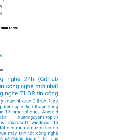
9)
6)
 tuần trước
hủ
gs
ng nghệ 24h
(GitHub
tin công nghệ mới nhất
ng nghệ
TLDR
tin công
ay
maytinhxuan
GitHub Repo
puter
apple
điện thoại thông
id-19
smartphones
Android
àn
xuannguyenshop.vn
us
microsoft
windows 10
 tốt nên mua
amazon
laptop
mua
máy tính tốt
công nghệ
op
samsung
bảo mật
họp trực