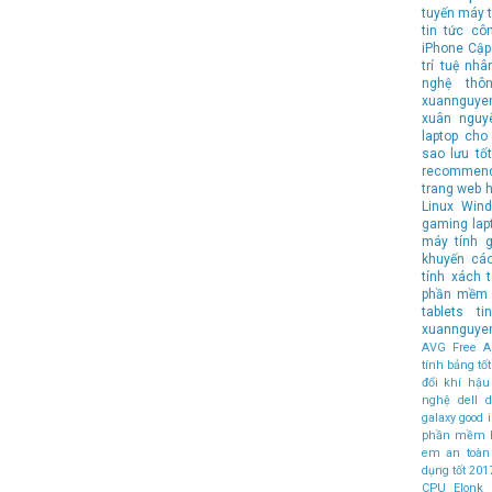
tuyến
máy t
tin tức cô
iPhone
Cập
trí tuệ nhâ
nghệ
thô
xuannguye
xuân nguy
laptop cho 
sao lưu
tốt
recommen
trang web 
Linux
Wind
gaming lap
máy tính
g
khuyến cá
tính xách 
phần mềm 
tablets
t
xuannguye
AVG Free An
tính bảng t
đổi khí hậu
nghệ
dell
d
galaxy
good
phần mềm 
em an toàn
dụng tốt
201
CPU
Elonk