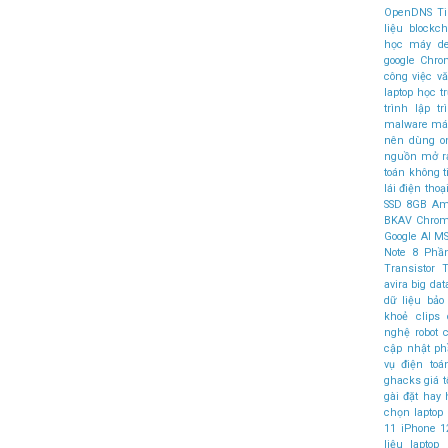
OpenDNS
T
liệu
blockch
học máy
d
google Chr
công việc v
laptop học t
trình
lập t
malware
máy
nên dùng
o
nguồn mở
r
toán không 
lái
điện thoại
SSD
8GB
Am
BKAV
Chro
Google AI
MS
Note 8
Phầ
Transistor
T
avira
big dat
dữ liệu
bảo
khoẻ
clips
nghệ robot
c
cập nhật 
vụ điện to
ghacks
giá t
gài đặt
hay
chọn laptop
11
iPhone 1
liệu
laptop