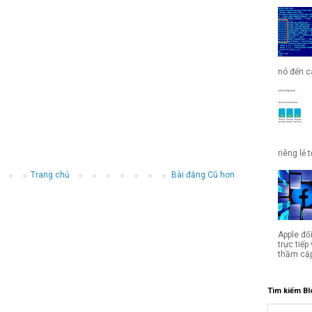
nó đến cá
riêng lẻ 
Trang chủ
Bài đăng Cũ hơn
Apple đố
trực tiế
thầm cập
Tìm kiếm Bl