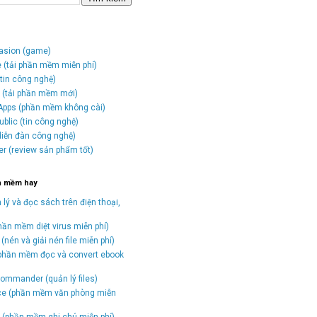
vasion (game)
e (tải phần mềm miễn phí)
tin công nghệ)
o (tải phần mềm mới)
Apps (phần mềm không cài)
blic (tin công nghệ)
(diễn đàn công nghệ)
er (review sản phẩm tốt)
n mềm hay
 lý và đọc sách trên điện thoại,
hần mềm diệt virus miễn phí)
(nén và giải nén file miễn phí)
(phần mềm đọc và convert ebook
)
ommander (quản lý files)
ice (phần mềm văn phòng miễn
(phần mềm ghi chú miễn phí)