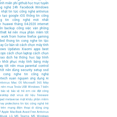
ính
miễn phí
github
học trực tuyến
ng nghệ 24h
Facebook
Windows
 nhật tin tức công nghệ
antivirus
n tạo
google
iOS
thông tin công
ng tin công nghệ mới nhất
n
huawei
tháng 04-2020
internet
ên
backup
công việc văn phòng
thiết kế
nên mua
phần mềm tốt
work from home
firefox
gaming
ded
thong tin cong nghe
tin tặc
hay
Cơ bản về cách chọn máy tính
ows Updates
Xiaomi
apps
best
tops
cách chọn laptop
cách chọn
iao dịch
hệ thống
học lập trình
o
khôi phục
máy tính bảng
máy
tay tốt nên mua
parental control
tốt nên dùng
security
setup
ssd
in cong nghe
tin công nghệ
ntech
xuan nguyen
ứng dụng
AI
tivirus
Mac OS
Microsoft 365
Máy
ốt nên mua
Tesla
USB
Windows 7
biến
bảo vệ
bảo vệ trẻ em
cài đặt
công
esktop
diệt virus
dữ liệu
freeware
ipad
metaverse
mật khẩu
phần mềm
hay
protections
tin tức công nghệ
trẻ
 trên mạng
điện thoại di dộng
ứng
7
Apple MacBook
Avast Free Antivirus
 Musk
LG
MS Teams
MS Windows