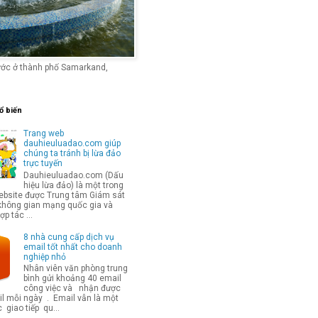
ước ở thành phố Samarkand,
ổ biến
Trang web
dauhieuluadao.com giúp
chúng ta tránh bị lừa đảo
trực tuyến
Dauhieuluadao.com (Dấu
hiệu lừa đảo) là một trong
bsite được Trung tâm Giám sát
không gian mạng quốc gia và
p tác ...
8 nhà cung cấp dịch vụ
email tốt nhất cho doanh
nghiệp nhỏ
Nhân viên văn phòng trung
bình gửi khoảng 40 email
công việc và nhận được
l mỗi ngày . Email vẫn là một
 giao tiếp qu...