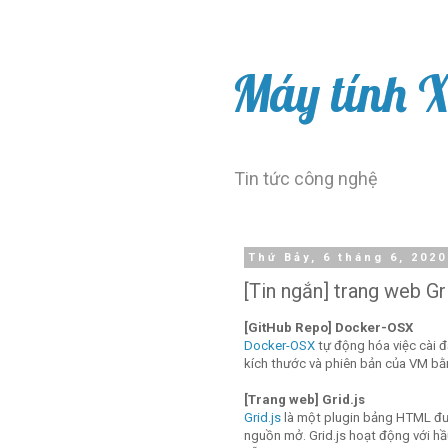
Máy tính 
Tin tức công nghệ
Thứ Bảy, 6 tháng 6, 2020
[Tin ngắn] trang web Gr
[GitHub Repo] Docker-OSX
Docker-OSX
tự động hóa việc cài 
kích thước và phiên bản của VM bằ
[Trang web] Grid.js
Grid.js
là một plugin bảng HTML đượ
nguồn mở. Grid.js hoạt động với hầ