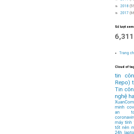
►
2018
(5
►
2017
(6
Số lượt xem
6,311
Trang c
Cloud of ta
tin cô
Repo)
Tin cô
nghệ h
XuanCom
minh
cov
an to
coronavir
máy tính
tốt nên 
24h
lapt