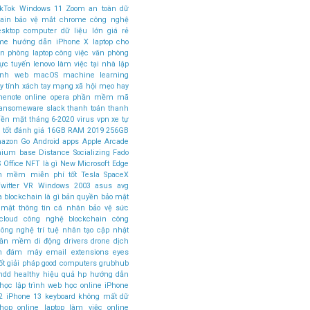
ikTok
Windows 11
Zoom
an toàn dữ
ain
bảo vệ mắt
chrome
công nghệ
esktop computer
dữ liệu lớn
giá rẻ
ome
hướng dẫn
iPhone X
laptop cho
ăn phòng
laptop công việc văn phòng
rực tuyến
lenovo
làm việc tại nhà
lập
rình web
macOS
machine learning
 tính xách tay
mạng xã hội
mẹo hay
nenote
online
opera
phần mềm mã
ansomeware
slack
thanh toán
thanh
tiền mặt
tháng 6-2020
virus
vpn
xe tự
 tốt
đánh giá
16GB RAM
2019
256GB
azon Go
Android apps
Apple Arcade
mium base
Distance Socializing
Fado
 Office
NFT là gì
New Microsoft Edge
n mềm miễn phí tốt
Tesla SpaceX
witter
VR
Windows 2003
asus
avg
a
blockchain là gì
bản quyền
bảo mật
 mật thông tin cá nhân
bảo vệ sức
cloud
công nghệ blockchain
công
ông nghệ trí tuệ nhân tạo
cập nhật
phần mềm
di động
drivers
drone
dịch
án đám mây
email
extensions
eyes
ốt
giải pháp
good computers
grubhub
hdd
healthy
hiệu quả
hp
hướng dẫn
học lập trình web
học online
iPhone
2
iPhone 13
keyboard
không mất dữ
 họp online
laptop làm việc online