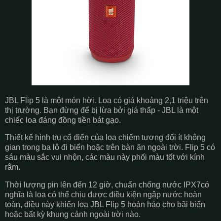
JBL Flip 5 là một món hời. Loa có giá khoảng 2,1 triệu trên
thị trường. Bạn đừng để bị lừa bởi giá thấp - JBL là một
chiếc loa đáng đồng tiền bát gạo.
Thiết kế hình trụ cổ điển của loa chiếm tương đối ít không
gian trong ba lô đi biển hoặc trên bàn ăn ngoài trời. Flip 5 có
sáu màu sắc vui nhộn, các màu này phối màu tốt với kính
râm.
Thời lượng pin lên đến 12 giờ, chuẩn chống nước IPX7có
nghĩa là loa có thể chịu được điều kiện ngập nước hoàn
toàn, điều này khiến loa JBL Flip 5 hoàn hảo cho bãi biển
hoặc bất kỳ khung cảnh ngoài trời nào.