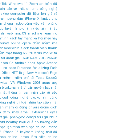
ikTok
Windows 11
Zoom
an toàn dữ
ain
bảo vệ mắt
chrome
công nghệ
esktop computer
dữ liệu lớn
giá rẻ
ome
hướng dẫn
iPhone X
laptop cho
ăn phòng
laptop công việc văn phòng
rực tuyến
lenovo
làm việc tại nhà
lập
rình web
macOS
machine learning
 tính xách tay
mạng xã hội
mẹo hay
nenote
online
opera
phần mềm mã
ansomeware
slack
thanh toán
thanh
tiền mặt
tháng 6-2020
virus
vpn
xe tự
 tốt
đánh giá
16GB RAM
2019
256GB
azon Go
Android apps
Apple Arcade
mium base
Distance Socializing
Fado
 Office
NFT là gì
New Microsoft Edge
n mềm miễn phí tốt
Tesla SpaceX
witter
VR
Windows 2003
asus
avg
a
blockchain là gì
bản quyền
bảo mật
 mật thông tin cá nhân
bảo vệ sức
cloud
công nghệ blockchain
công
ông nghệ trí tuệ nhân tạo
cập nhật
phần mềm
di động
drivers
drone
dịch
án đám mây
email
extensions
eyes
ốt
giải pháp
good computers
grubhub
hdd
healthy
hiệu quả
hp
hướng dẫn
học lập trình web
học online
iPhone
2
iPhone 13
keyboard
không mất dữ
 họp online
laptop làm việc online