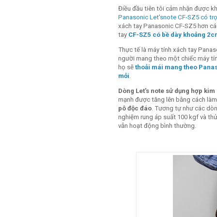
Điều đầu tiên tôi cảm nhận được kh
Panasonic Let'snote CF-SZ5 có tr
xách tay Panasonic CF-SZ5 hơn các
tay
CF-SZ5 có bề dày khoảng 2c
Thực tế là máy tính xách tay Panas
người mang theo một chiếc máy tính
họ sẽ
thoải mái mang theo Panas
mỏi
.
Dòng Let's note sử dụng hợp kim
mạnh được tăng lên bằng cách là
pô độc đáo
. Tương tự như các dòn
nghiệm rung áp suất 100 kgf và th
vẫn hoạt động bình thường.