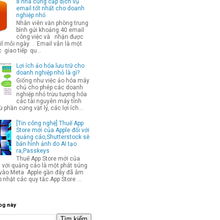
8 nhà cung cấp dịch vụ
email tốt nhất cho doanh
nghiệp nhỏ
Nhân viên văn phòng trung
bình gửi khoảng 40 email
công việc và nhận được
l mỗi ngày . Email vẫn là một
 giao tiếp qu...
Lợi ích ảo hóa lưu trữ cho
doanh nghiệp nhỏ là gì?
Giống như việc ảo hóa máy
chủ cho phép các doanh
nghiệp nhỏ trừu tượng hóa
các tài nguyên máy tính
từ phần cứng vật lý, các lợi ích...
[Tin công nghệ] Thuế App
Store mới của Apple đối với
quảng cáo,Shutterstock sẽ
bán hình ảnh do AI tạo
ra,Passkeys
Thuế App Store mới của
i với quảng cáo là một phát súng
p vào Meta Apple gần đây đã âm
 nhật các quy tắc App Store ...
og này