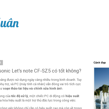
Xuân
1
Cảnh đẹp
sonic Let's note CF-SZ5 có tốt không?
 bảng được sử dụng ngày càng nhiều trong kinh doanh. Tuy
hụ trợ, và PC (máy tính cá nhân) vẫn đóng vai trò tích cực
hư
soạn thảo tài liệu và chỉnh sửa hình ản
h.
rọng của
tốc độ xử lý
, một chiếc PC di động có
hiệu suất
a hóa hiệu suất là một trợ thủ đắc lực trong công việc.
công việc không chỉ cần có hiệu suất cao mà còn về trọng