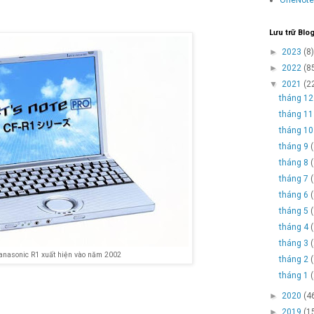
Lưu trữ Blo
►
2023
(8)
►
2022
(8
▼
2021
(2
tháng 1
tháng 1
tháng 1
tháng 9
tháng 8
tháng 7
tháng 6
tháng 5
tháng 4
tháng 3
anasonic R1 xuất hiện vào năm 2002
tháng 2
tháng 1
►
2020
(4
►
2019
(1