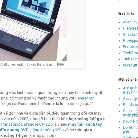
Web links
Alien In
Filehors
Ghacks (
FileHipp
Portable
TechRepu
Tinh tế 
N1 đầu tiên xuất hiện vào tháng 6 năm 1996
Wirecutt
Một số phầ
App quản
máy tính
công việc kinh doanh quan trọng, các máy tính xách tay di
phải có thông số kỹ thuật cao, nhưng với
Panasonic
Avast (p
 "chọn cái Panasonic Let'snote là lựa chọn hiệu quả"
Bandizip 
Calibre 
t kế gọn nhẹ và ổ đĩa bền bỉ, điều quan trọng đối với máy
miễn phí
iệu vào năm 2002, dòng R1 có thiết kế
nhẹ khoảng 960g và
Double C
.
Panasonic Let'snote CF-SZ5
là chiếc
máy tính xách tay
LibreOff
ổ đĩa quang DVD
, nặng khoảng 929g
và có
thời gian
phí)
i khoảng 14 giờ
(khi lắp pin lớn).
OneNote 