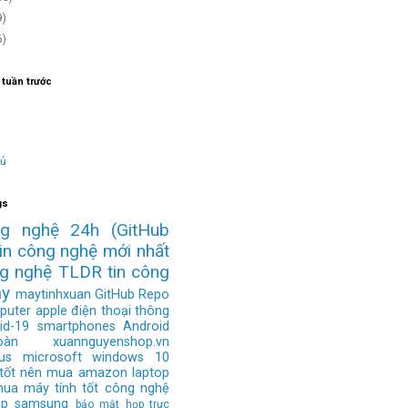
9)
6)
 tuần trước
hủ
gs
ng nghệ 24h
(GitHub
tin công nghệ mới nhất
ng nghệ
TLDR
tin công
ay
maytinhxuan
GitHub Repo
puter
apple
điện thoại thông
id-19
smartphones
Android
àn
xuannguyenshop.vn
us
microsoft
windows 10
 tốt nên mua
amazon
laptop
mua
máy tính tốt
công nghệ
op
samsung
bảo mật
họp trực