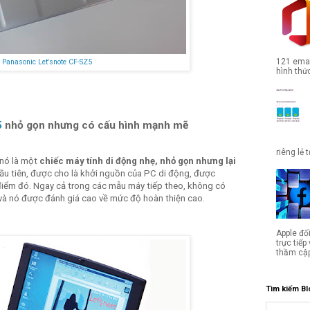
121 emai
Panasonic Let'snote
CF-SZ5
hình thức
5
nhỏ gọn nhưng có cấu hình mạnh mẽ
riêng lẻ 
 nó là một
chiếc máy tính di động nhẹ, nhỏ gọn nhưng lại
ầu tiên, được cho là khởi nguồn của PC di động, được
i điểm đó. Ngay cả trong các mẫu máy tiếp theo, không có
 và nó được đánh giá cao về mức độ hoàn thiện cao.
Apple đố
trực tiế
thầm cập
Tìm kiếm Bl