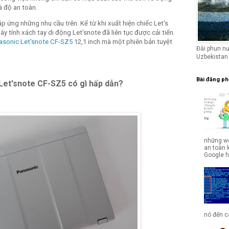
và độ an toàn.
 ứng những nhu cầu trên. Kể từ khi xuất hiện chiếc Let's
 tính xách tay di động Let'snote đã liên tục được cải tiến.
asonic Let'snote CF-SZ5
12,1 inch mà một phiên bản tuyệt
Đài phun n
Uzbekistan
Bài đăng ph
Let'snote CF-SZ5
có gì hấp dẫn?
những we
an toàn 
Google hợ
nó đến cá