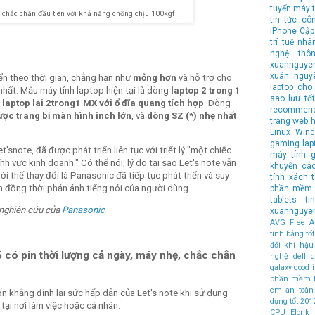
tuyến
máy t
ế chắc chắn đầu tiên với khả năng chống chịu 100kgf
tin tức cô
iPhone
Cập
trí tuệ nhâ
nghệ
thô
xuannguye
xuân nguy
iển theo thời gian, chẳng hạn như
mỏng hơn
và hỗ trợ cho
laptop cho 
hất. Mẫu máy tính laptop hiện tại là dòng
laptop 2 trong 1
sao lưu
tốt
g
laptop lai 2trong1 MX với ổ đĩa quang tích hợp
. Dòng
recommen
ợc trang bị màn hình inch lớn
, và
dòng SZ (*) nhẹ nhất
trang web 
Linux
Wind
gaming lap
'snote, đã được phát triển liên tục với triết lý "một chiếc
máy tính
g
h vực kinh doanh." Có thể nói, lý do tại sao Let's note vẫn
khuyến cá
ời thế thay đổi là Panasonic đã tiếp tục phát triển và suy
tính xách 
 đồng thời phản ánh tiếng nói của người dùng.
phần mềm 
tablets
t
 nghiên cứu của
Panasonic
xuannguye
AVG Free An
tính bảng t
đổi khí hậu
có pin thời lượng cả ngày, máy nhẹ, chắc chắn
nghệ
dell
d
galaxy
good
phần mềm 
em an toàn
ốn khẳng định lại sức hấp dẫn của Let's note khi sử dụng
dụng tốt
201
 tại nơi làm việc hoặc cá nhân.
CPU
Elonk