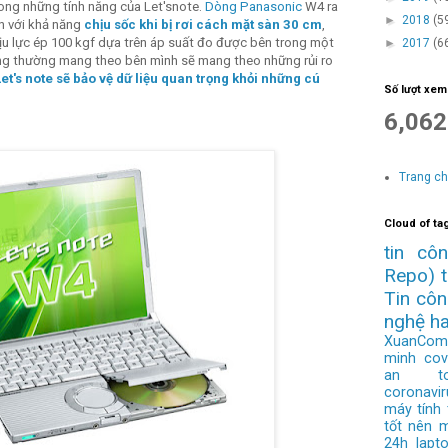
trong những tính năng của Let'snote.
Dòng Panasonic
W4 ra
►
2018
(5
n với khả năng
chịu sốc khi bị rơi cách mặt sàn 30 cm
,
ịu lực ép 100 kgf dựa trên áp suất đo được bên trong một
►
2017
(6
ng thường mang theo bên mình sẽ mang theo những rủi ro
et's note sẽ bảo vệ dữ liệu quan trọng khỏi những cú
Số lượt xem
6,062
Trang c
Cloud of ta
tin cô
Repo)
Tin cô
nghệ h
XuanCom
minh
cov
an to
coronavir
máy tính
tốt nên 
24h
lapt