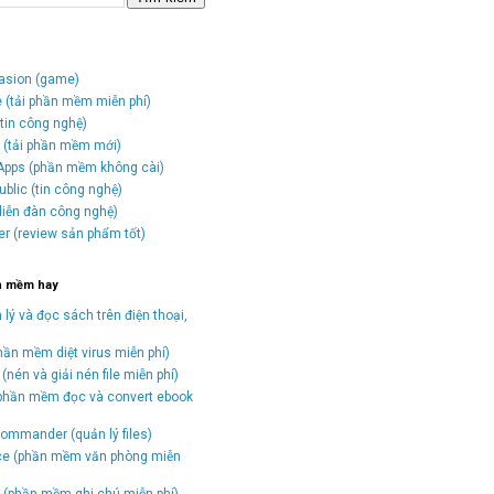
vasion (game)
e (tải phần mềm miễn phí)
tin công nghệ)
o (tải phần mềm mới)
Apps (phần mềm không cài)
blic (tin công nghệ)
(diễn đàn công nghệ)
er (review sản phẩm tốt)
n mềm hay
 lý và đọc sách trên điện thoại,
hần mềm diệt virus miễn phí)
(nén và giải nén file miễn phí)
(phần mềm đọc và convert ebook
)
ommander (quản lý files)
ice (phần mềm văn phòng miễn
(phần mềm ghi chú miễn phí)