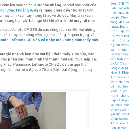
OpenDNS
T
i cầm lên máy chính là
sự nhẹ nhàng.
Model nhẹ nhất của
liệu
blockch
ọng lượng khoảng 929g
và
nặng chưa đến 1kg
. Máy tính
học máy
d
 máy tính xách tay mỏng khác về độ dày. Máy tính xách
google Chr
m
, nhưng bạn vẫn bất ngờ khi khi cầm lên thì
máy rất nh
ẹ.
công việc v
laptop học t
onic Let'snote CF-SZ5 dù sao cũng rất nhẹ. Đối với những
trình
lập t
 xách tay cho công việc, sự nhẹ nhàng là quan trọng, và
malware
máy
onic Let'snote CF-SZ5 cả ngày mà không cảm thấy mệt
nên dùng
o
nguồn mở
r
toán không 
 magiê nhẹ và bền cho vật liệu thân máy
. Hơn nữa, sức
lái
điện thoại
SSD
8GB
Am
m cho
phần sau màn hình trở thành một cấu trúc nắp ca-
BKAV
Chro
g khác, Panasonic Let'snote CF-SZ5 đã trải qua thử
Google AI
MS
ử nghiệm thả rơi ở độ cao 76 cm (khi hoạt động) mà máy
Note 8
Phầ
Transistor
T
avira
big dat
dữ liệu
bảo
khoẻ
clips
nghệ robot
c
cập nhật 
vụ điện to
ghacks
giá t
gài đặt
hay
chọn laptop
11
iPhone 1
liệu
laptop