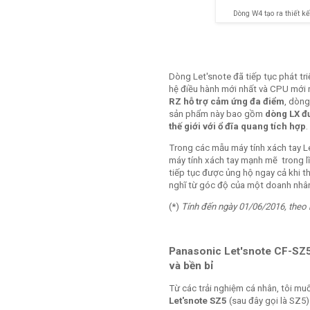
Dòng W4 tạo ra thiết k
Dòng Let'snote đã tiếp tục phát tr
hệ điều hành mới nhất và CPU mới n
RZ hỗ trợ cảm ứng đa điểm
, dòn
sản phẩm này bao gồm
dòng LX đư
thế giới với ổ đĩa quang tích hợp
.
Trong các mẫu máy tính xách tay Let
máy tính xách tay mạnh mẽ trong lĩn
tiếp tục được ủng hộ ngay cả khi th
nghĩ từ góc độ của một doanh nhân
(*)
Tính đến ngày 01/06/2016, theo
Panasonic Let'snote CF-SZ5 
và bền bỉ
Từ các trải nghiệm cá nhân, tôi mu
Let'snote SZ5
(sau đây gọi là SZ5)