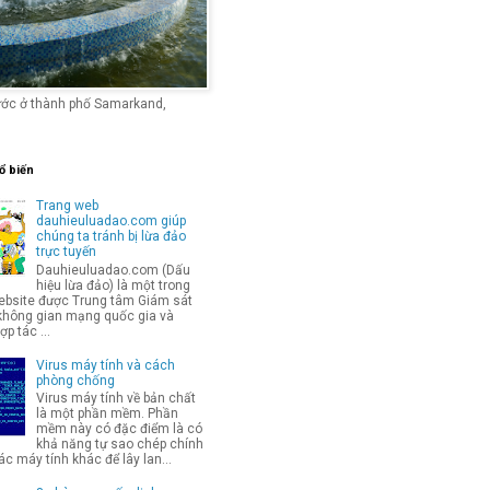
ước ở thành phố Samarkand,
ổ biến
Trang web
dauhieuluadao.com giúp
chúng ta tránh bị lừa đảo
trực tuyến
Dauhieuluadao.com (Dấu
hiệu lừa đảo) là một trong
bsite được Trung tâm Giám sát
không gian mạng quốc gia và
p tác ...
Virus máy tính và cách
phòng chống
Virus máy tính về bản chất
là một phần mềm. Phần
mềm này có đặc điểm là có
khả năng tự sao chép chính
c máy tính khác để lây lan...