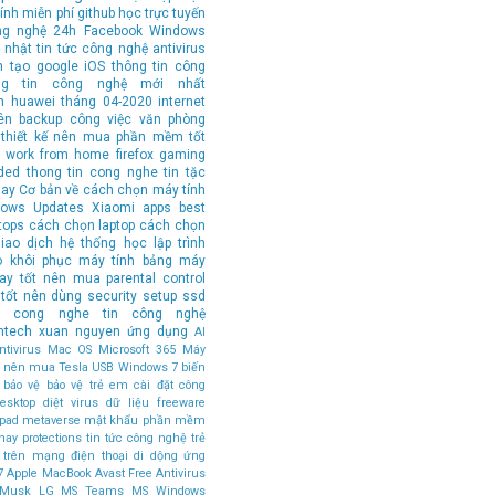
ính
miễn phí
github
học trực tuyến
ng nghệ 24h
Facebook
Windows
 nhật tin tức công nghệ
antivirus
n tạo
google
iOS
thông tin công
ng tin công nghệ mới nhất
n
huawei
tháng 04-2020
internet
ên
backup
công việc văn phòng
thiết kế
nên mua
phần mềm tốt
work from home
firefox
gaming
ded
thong tin cong nghe
tin tặc
hay
Cơ bản về cách chọn máy tính
ows Updates
Xiaomi
apps
best
tops
cách chọn laptop
cách chọn
iao dịch
hệ thống
học lập trình
o
khôi phục
máy tính bảng
máy
tay tốt nên mua
parental control
tốt nên dùng
security
setup
ssd
in cong nghe
tin công nghệ
ntech
xuan nguyen
ứng dụng
AI
tivirus
Mac OS
Microsoft 365
Máy
ốt nên mua
Tesla
USB
Windows 7
biến
bảo vệ
bảo vệ trẻ em
cài đặt
công
esktop
diệt virus
dữ liệu
freeware
ipad
metaverse
mật khẩu
phần mềm
hay
protections
tin tức công nghệ
trẻ
 trên mạng
điện thoại di dộng
ứng
7
Apple MacBook
Avast Free Antivirus
 Musk
LG
MS Teams
MS Windows