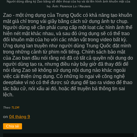
Người dùng đăng ký Zao bằng số điện thoại của họ và tải lên hình ảnh khuôn mặt của
họ. Ảnh: Florence Lo / Reuters
Zao - một ứng dụng của Trung Quốc có khả năng tạo khuôn
mặt giả chỉ trong vài giây bằng cách sử dụng ảnh tự chụp.
Người dùng sẽ cần phải cung cấp một loạt các hình ảnh thể
hiện nét mặt khác nhau, và sau đó ứng dụng sẽ có thể trao
đổi khuôn mặt của họ với các nhân vật trong video bất kỳ.
Ứng dụng lan truyền như người dùng Trung Quốc đặt mình
trong những cảnh từ phim nổi tiếng. Chính sách bảo mật
của Zao ban đầu nói rằng nó đã có tất cả quyền nội dung do
người dùng tạo ra, nhưng điều này bây giờ đã thay đổi để
nói rằng Zao sẽ không sử dụng nội dung nào khác ngoài
việc cải thiện ứng dụng. Có những lo ngại về công nghệ
deepfake vì nó có thể được sử dụng để tạo ra video để thao
tác bầu cử, nói xấu ai đó, hoặc để truyền bá thông tin sai
lệch.
Theo
TLDR
on
04 tháng 9
Chia sẻ