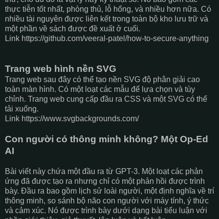
thực tiễn tốt nhất, phòng thủ, lỗ hổng, và nhiều hơn nữa. Có
nhiều tài nguyên được liên kết trong toàn bộ kho lưu trữ và
một phần về sách được đề xuất ở cuối.
Link https://github.com/veeral-patel/how-to-secure-anything
Trang web hình nền SVG
Trang web sau đây có thể tạo nền SVG độ phân giải cao
toàn màn hình. Có một loạt các mẫu để lựa chọn và tùy
chỉnh. Trang web cung cấp đầu ra CSS và một SVG có thể
tải xuống.
Link https://www.svgbackgrounds.com/
Con người có thông minh không? Một Op-Ed
AI
Bài viết này chứa một đầu ra từ GPT-3. Một loạt các phản
ứng đã được tạo ra nhưng chỉ có một phản hồi được trình
bày. Đầu ra bao gồm lịch sử loài người, một định nghĩa về trí
thông minh, so sánh bộ não con người với máy tính, ý thức
và cảm xúc. Nó được trình bày dưới dạng bài tiểu luận với