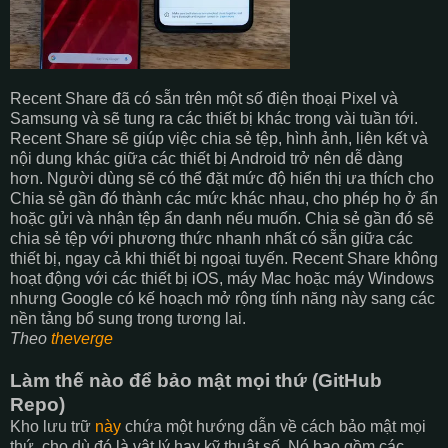
Recent Share đã có sẵn trên một số điện thoại Pixel và
Samsung và sẽ tung ra các thiết bị khác trong vài tuần tới.
Recent Share sẽ giúp việc chia sẻ tệp, hình ảnh, liên kết và
nội dung khác giữa các thiết bị Android trở nên dễ dàng
hơn. Người dùng sẽ có thể đặt mức độ hiển thị ưa thích cho
Chia sẻ gần đó thành các mức khác nhau, cho phép họ ở ẩn
hoặc gửi và nhận tệp ẩn danh nếu muốn. Chia sẻ gần đó sẽ
chia sẻ tệp với phương thức nhanh nhất có sẵn giữa các
thiết bị, ngay cả khi thiết bị ngoại tuyến. Recent Share không
hoạt động với các thiết bị iOS, máy Mac hoặc máy Windows
nhưng Google có kế hoạch mở rộng tính năng này sang các
nền tảng bổ sung trong tương lai.
Theo
theverge
Làm thế nào để bảo mật mọi thứ (GitHub
Repo)
Kho lưu trữ
này
chứa một hướng dẫn về cách bảo mật mọi
thứ, cho dù đó là vật lý hay kỹ thuật số. Nó bao gồm các