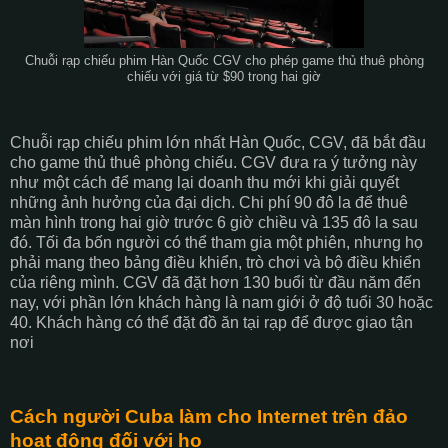
Chuỗi rạp chiếu phim Hàn Quốc CGV cho phép game thủ thuê phòng
chiếu với giá từ $90 trong hai giờ
Chuỗi rạp chiếu phim lớn nhất Hàn Quốc, CGV, đã bắt đầu
cho game thủ thuê phòng chiếu. CGV đưa ra ý tưởng này
như một cách để mang lại doanh thu mới khi giải quyết
những ảnh hưởng của đại dịch. Chi phí 90 đô la để thuê
màn hình trong hai giờ trước 6 giờ chiều và 135 đô la sau
đó. Tối đa bốn người có thể tham gia một phiên, nhưng họ
phải mang theo bảng điều khiển, trò chơi và bộ điều khiển
của riêng mình. CGV đã đặt hơn 130 buổi từ đầu năm đến
nay, với phần lớn khách hàng là nam giới ở độ tuổi 30 hoặc
40. Khách hàng có thể đặt đồ ăn tại rạp để được giao tận
nơi
Cách người Cuba làm cho Internet trên đảo
hoạt động đối với họ