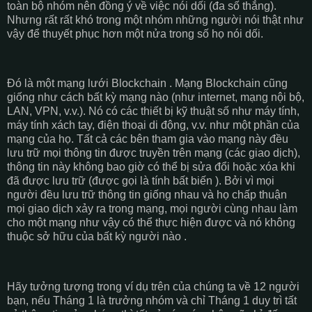
toàn bộ nhóm nên đồng ý về việc nói dối (đa số thắng).
Nhưng rất rất khó trong một nhóm những người nói thật như
vậy để thuyết phục hơn một nửa trong số họ nói dối.
Đó là một mạng lưới Blockchain . Mạng Blockchain cũng
giống như cách bất kỳ mạng nào (như internet, mạng nội bộ,
LAN, VPN, v.v.). Nó có các thiết bị kỹ thuật số như máy tính,
máy tính xách tay, điện thoại di động, v.v. như một phần của
mạng của họ. Tất cả các bên tham gia vào mạng này đều
lưu trữ mọi thông tin được truyền trên mạng (các giao dịch),
thông tin này không bao giờ có thể bị sửa đổi hoặc xóa khi
đã được lưu trữ (được gọi là tính bất biến ). Bởi vì mọi
người đều lưu trữ thông tin giống nhau và họ chấp thuận
mọi giao dịch xảy ra trong mạng, mọi người cùng nhau làm
cho một mạng như vậy có thể thực hiện được và nó không
thuộc sở hữu của bất kỳ người nào .
Hãy tưởng tượng trong ví dụ trên của chúng ta về 12 người
bạn, nếu Tháng 1 là trưởng nhóm và chỉ Tháng 1 duy trì tất