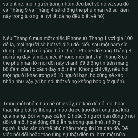
valentine, mọi người trong nhóm đều biết về nó và sau đó
cả Tháng 9 và Tháng 4 sẽ không thể phủ nhận về sự kiện
này trong tương lai (vì tất cả họ đều biết về nó).
Nếu Tháng 6 mua một chiếc iPhone từ Tháng 1 với giá 100
đô la, mọi người sẽ biết về điều đó. Nếu sau một năm sử
dụng, Tháng 6 cố gắng bán chiếc iPhone đó sang Tháng 8
nói rằng đây là một chiếc iPhone mới tinh, thì Tháng 8 có
thể phủ nhận lời nói dối này vì anh đã thông tin trên mạng
bộ đàm của họ cách đây một năm. Không chỉ vậy, nếu hỏi
một người khác trong số 10 người bạn, họ cũng sẽ xác
nhận như vậy (vì họ nói thật và họ không bao giờ quên).
Trong một nhóm bạn bè như vậy, rất khó để nói dối hoặc
thao túng bất kỳ thông tin nào được trao đổi trong quá khứ
qua mạng. Bởi vì ngay cả khi 2 hoặc 3 người bạn đồng ý nói
dối về một hoạt động đã diễn ra trong quá khứ, những
người khác vẫn có thể phủ nhận thông tin lừa đảo đó. Để
việc nói dối hoặc thao túng sự thật diễn ra, hơn một nửa