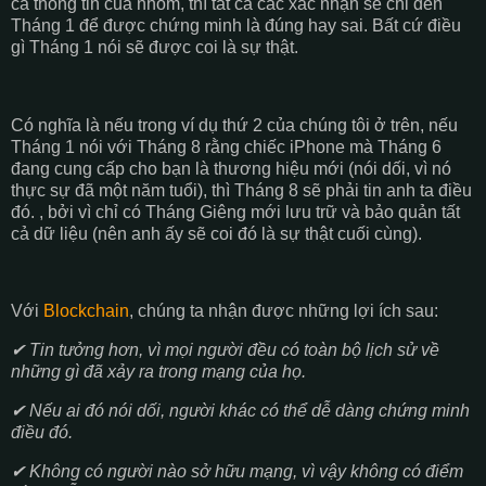
cả thông tin của nhóm, thì tất cả các xác nhận sẽ chỉ đến
Tháng 1 để được chứng minh là đúng hay sai. Bất cứ điều
gì Tháng 1 nói sẽ được coi là sự thật.
Có nghĩa là nếu trong ví dụ thứ 2 của chúng tôi ở trên, nếu
Tháng 1 nói với Tháng 8 rằng chiếc iPhone mà Tháng 6
đang cung cấp cho bạn là thương hiệu mới (nói dối, vì nó
thực sự đã một năm tuổi), thì Tháng 8 sẽ phải tin anh ta điều
đó. , bởi vì chỉ có Tháng Giêng mới lưu trữ và bảo quản tất
cả dữ liệu (nên anh ấy sẽ coi đó là sự thật cuối cùng).
Với
Blockchain
, chúng ta nhận được những lợi ích sau:
✔ Tin tưởng hơn, vì mọi người đều có toàn bộ lịch sử về
những gì đã xảy ra trong mạng của họ.
✔ Nếu ai đó nói dối, người khác có thể dễ dàng chứng minh
điều đó.
✔ Không có người nào sở hữu mạng, vì vậy không có điểm