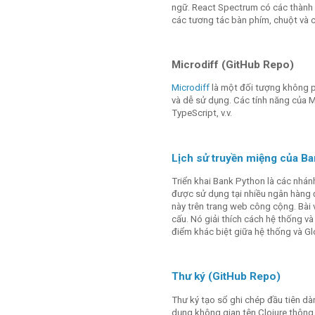
ngữ. React Spectrum có các thành p
các tương tác bàn phím, chuột và 
Microdiff (GitHub Repo)
Microdiff
là một đối tượng không p
và dễ sử dụng. Các tính năng của M
TypeScript, v.v.
Lịch sử truyền miệng của B
Triển khai Bank Python là các nhán
được sử dụng tại nhiều ngân hàng đ
này trên trang web công cộng. Bài 
cấu. Nó giải thích cách hệ thống v
điểm khác biệt giữa hệ thống và Gl
Thư ký (GitHub Repo)
Thư ký tạo sổ ghi chép đầu tiên dà
dụng không gian tên Clojure thông 