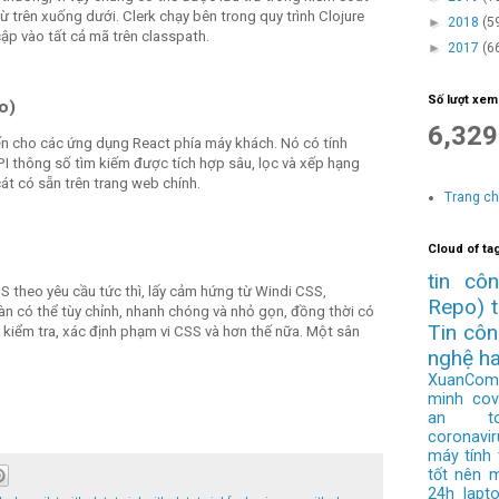
 trên xuống dưới. Clerk chạy bên trong quy trình Clojure
►
2018
(5
cập vào tất cả mã trên classpath.
►
2017
(6
Số lượt xem
o)
6,329
ến cho các ứng dụng React phía máy khách. Nó có tính
I thông số tìm kiếm được tích hợp sâu, lọc và xếp hạng
cát có sẵn trên trang web chính.
Trang c
Cloud of ta
tin cô
 theo yêu cầu tức thì, lấy cảm hứng từ Windi CSS,
Repo)
n có thể tùy chỉnh, nhanh chóng và nhỏ gọn, đồng thời có
Tin cô
h kiểm tra, xác định phạm vi CSS và hơn thế nữa. Một sân
nghệ h
XuanCom
minh
cov
an to
coronavir
máy tính
tốt nên 
24h
lapt