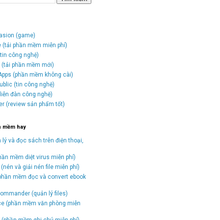
vasion (game)
e (tải phần mềm miễn phí)
tin công nghệ)
o (tải phần mềm mới)
Apps (phần mềm không cài)
blic (tin công nghệ)
(diễn đàn công nghệ)
er (review sản phẩm tốt)
n mềm hay
 lý và đọc sách trên điện thoại,
hần mềm diệt virus miễn phí)
(nén và giải nén file miễn phí)
(phần mềm đọc và convert ebook
)
ommander (quản lý files)
ice (phần mềm văn phòng miễn
(phần mềm ghi chú miễn phí)