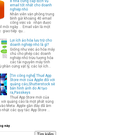
8 nhà cung cấp dịch vụ
email tốt nhất cho doanh
nghiệp nhỏ
Nhân viên văn phòng trung
bình gửi khoảng 40 email
công việc và nhận được
l mỗi ngày . Email vẫn là một
 giao tiếp qu...
Lợi ích ảo hóa lưu trữ cho
doanh nghiệp nhỏ là gì?
Giống như việc ảo hóa máy
chủ cho phép các doanh
nghiệp nhỏ trừu tượng hóa
các tài nguyên máy tính
từ phần cứng vật lý, các lợi ích...
[Tin công nghệ] Thuế App
Store mới của Apple đối với
quảng cáo,Shutterstock sẽ
bán hình ảnh do AI tạo
ra,Passkeys
Thuế App Store mới của
i với quảng cáo là một phát súng
p vào Meta Apple gần đây đã âm
 nhật các quy tắc App Store ...
og này