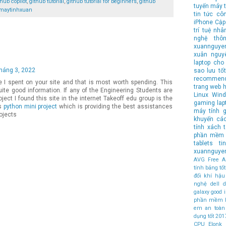
thub copilot
,
github tutorial
,
github tutorial for beginners
,
github
tuyến
máy t
maytinhxuan
tin tức cô
iPhone
Cập
trí tuệ nhâ
nghệ
thô
xuannguye
xuân nguy
laptop cho 
tháng 3, 2022
sao lưu
tốt
recommen
me I spent on your site and that is most worth spending. This
trang web 
quite good information. If any of the Engineering Students are
Linux
Wind
oject I found this site in the internet Takeoff edu group is the
gaming lap
is
python mini project
which is providing the best assistances
máy tính
g
ojects
khuyến cá
tính xách 
phần mềm 
tablets
t
xuannguye
AVG Free An
tính bảng t
đổi khí hậu
nghệ
dell
d
galaxy
good
phần mềm 
em an toàn
dụng tốt
201
CPU
Elonk