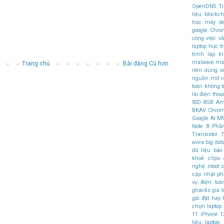
OpenDNS
T
liệu
blockch
học máy
d
google Chr
công việc v
laptop học t
trình
lập t
malware
máy
Trang chủ
Bài đăng Cũ hơn
nên dùng
o
nguồn mở
r
toán không 
lái
điện thoại
SSD
8GB
Am
BKAV
Chro
Google AI
MS
Note 8
Phầ
Transistor
T
avira
big dat
dữ liệu
bảo
khoẻ
clips
nghệ robot
c
cập nhật 
vụ điện to
ghacks
giá t
gài đặt
hay
chọn laptop
11
iPhone 1
liệu
laptop