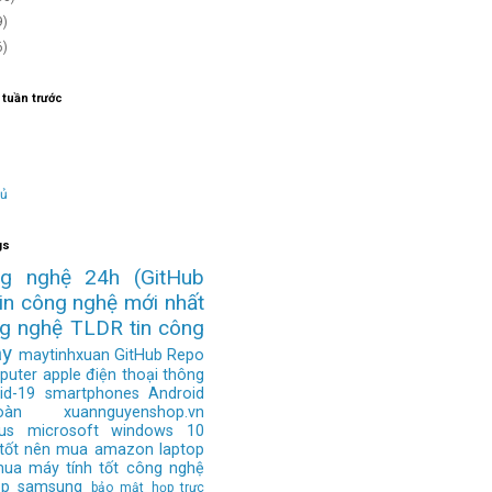
9)
6)
 tuần trước
hủ
gs
ng nghệ 24h
(GitHub
tin công nghệ mới nhất
ng nghệ
TLDR
tin công
ay
maytinhxuan
GitHub Repo
puter
apple
điện thoại thông
id-19
smartphones
Android
àn
xuannguyenshop.vn
us
microsoft
windows 10
 tốt nên mua
amazon
laptop
mua
máy tính tốt
công nghệ
op
samsung
bảo mật
họp trực