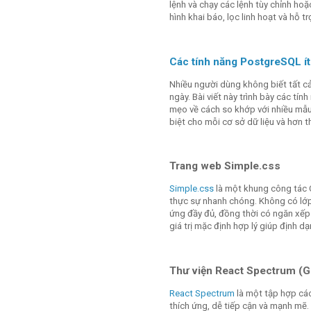
lệnh và chạy các lệnh tùy chỉnh hoặ
hình khai báo, lọc linh hoạt và hỗ 
Các tính năng PostgreSQL ít
Nhiều người dùng không biết tất c
ngày. Bài viết này trình bày các t
mẹo về cách so khớp với nhiều mẫu,
biệt cho mỗi cơ sở dữ liệu và hơn t
Trang web Simple.css
Simple.css
là một khung công tác
thực sự nhanh chóng. Không có lớ
ứng đầy đủ, đồng thời có ngăn xếp 
giá trị mặc định hợp lý giúp định 
Thư viện React Spectrum (G
React Spectrum
là một tập hợp cá
thích ứng, dễ tiếp cận và mạnh mẽ.