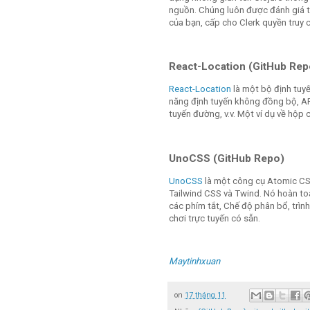
nguồn. Chúng luôn được đánh giá từ
của bạn, cấp cho Clerk quyền truy 
React-Location (GitHub Rep
React-Location
là một bộ định tuy
năng định tuyến không đồng bộ, AP
tuyến đường, v.v. Một ví dụ về hộp 
UnoCSS (GitHub Repo)
UnoCSS
là một công cụ Atomic CSS
Tailwind CSS và Twind. Nó hoàn toà
các phím tắt, Chế độ phân bổ, trìn
chơi trực tuyến có sẵn.
Maytinhxuan
on
17 tháng 11