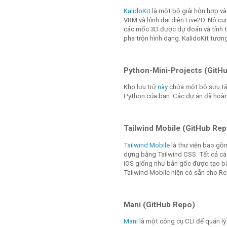
KalidoKit
là một bộ giải hỗn hợp v
VRM và hình đại diện Live2D. Nó cu
các mốc 3D được dự đoán và tính to
pha trộn hình dạng. KalidoKit tươn
Python-Mini-Projects (GitH
Kho lưu trữ
này
chứa một bộ sưu tậ
Python của bạn. Các dự án đã hoà
Tailwind Mobile (GitHub Rep
Tailwind Mobile
là thư viện bao gồ
dựng bằng Tailwind CSS. Tất cả các
iOS giống như bản gốc được tạo bằ
Tailwind Mobile hiện có sẵn cho Re
Mani (GitHub Repo)
Mani
là một công cụ CLI để quản lý