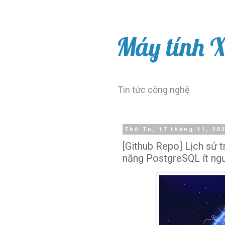
Máy tính 
Tin tức công nghệ
Thứ Tư, 17 tháng 11, 20
[Github Repo] Lịch sử 
năng PostgreSQL ít ngư