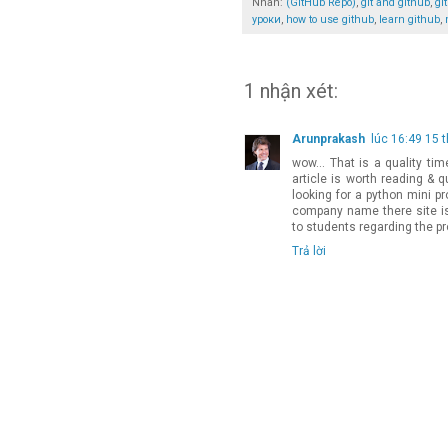
Nhãn:
(GitHub Repo)
,
git and github
,
gi
уроки
,
how to use github
,
learn github
,
1 nhận xét:
Arunprakash
lúc 16:49 15 
wow... That is a quality ti
article is worth reading & 
looking for a python mini pr
company name there site 
to students regarding the pr
Trả lời