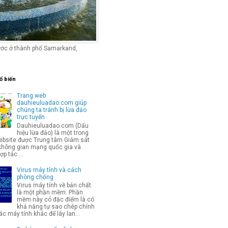
ước ở thành phố Samarkand,
ổ biến
Trang web
dauhieuluadao.com giúp
chúng ta tránh bị lừa đảo
trực tuyến
Dauhieuluadao.com (Dấu
hiệu lừa đảo) là một trong
bsite được Trung tâm Giám sát
không gian mạng quốc gia và
p tác ...
Virus máy tính và cách
phòng chống
Virus máy tính về bản chất
là một phần mềm. Phần
mềm này có đặc điểm là có
khả năng tự sao chép chính
c máy tính khác để lây lan...