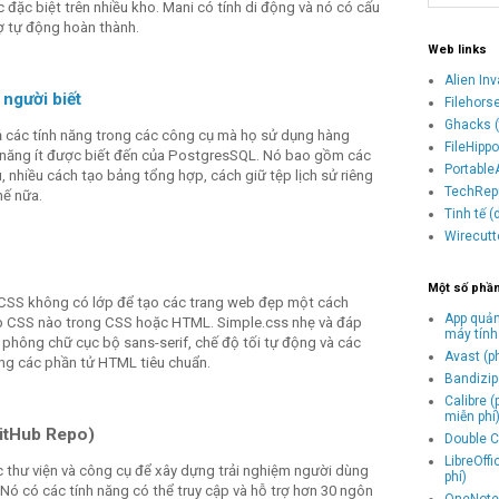
c đặc biệt trên nhiều kho. Mani có tính di động và nó có cấu
trợ tự động hoàn thành.
Web links
Alien In
 người biết
Filehors
Ghacks (
ả các tính năng trong các công cụ mà họ sử dụng hàng
FileHipp
ính năng ít được biết đến của PostgresSQL. Nó bao gồm các
Portable
 nhiều cách tạo bảng tổng hợp, cách giữ tệp lịch sử riêng
TechRepu
hế nữa.
Tinh tế 
Wirecutt
Một số phầ
 CSS không có lớp để tạo các trang web đẹp một cách
App quản
p CSS nào trong CSS hoặc HTML. Simple.css nhẹ và đáp
máy tính
phông chữ cục bộ sans-serif, chế độ tối tự động và các
Avast (p
dạng các phần tử HTML tiêu chuẩn.
Bandizip 
Calibre 
miễn phí
itHub Repo)
Double C
LibreOff
c thư viện và công cụ để xây dựng trải nghiệm người dùng
phí)
 Nó có các tính năng có thể truy cập và hỗ trợ hơn 30 ngôn
OneNote 