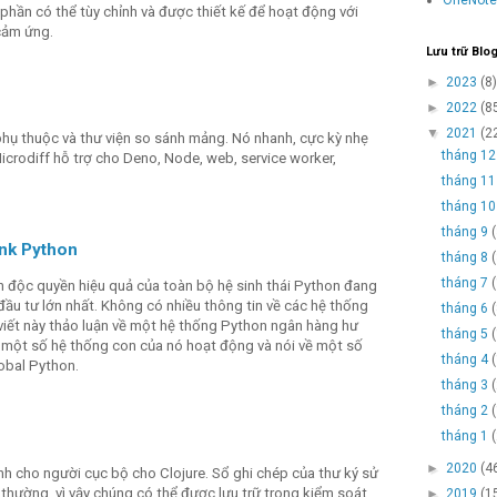
hần có thể tùy chỉnh và được thiết kế để hoạt động với
cảm ứng.
Lưu trữ Blo
►
2023
(8)
►
2022
(8
▼
2021
(2
hụ thuộc và thư viện so sánh mảng. Nó nhanh, cực kỳ nhẹ
tháng 1
icrodiff hỗ trợ cho Deno, Node, web, service worker,
tháng 1
tháng 1
tháng 9
ank Python
tháng 8
tháng 7
h độc quyền hiệu quả của toàn bộ hệ sinh thái Python đang
ầu tư lớn nhất. Không có nhiều thông tin về các hệ thống
tháng 6
viết này thảo luận về một hệ thống Python ngân hàng hư
tháng 5
à một số hệ thống con của nó hoạt động và nói về một số
tháng 4
obal Python.
tháng 3
tháng 2
tháng 1
►
2020
(4
nh cho người cục bộ cho Clojure. Sổ ghi chép của thư ký sử
thường, vì vậy chúng có thể được lưu trữ trong kiểm soát
►
2019
(1