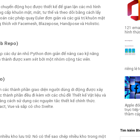
à chuyển động học được thiết kế để gian lận các mô hình
ng cấp khuôn mặt, mắt, tư thế và theo dõi bằng cách lấy
án các phép quay Euler đơn giản và các giá trị khuôn mặt
g thích với Facemesh, Blazepose, Handpose và Holistic.
121 emai
hình thức
ub Repo)
p các dự án nhỏ Python đơn giản để nâng cao kỹ năng
n thành được xem xét bởi một nhóm cộng tác viên.
riêng lẻ 
o)
m các thành phần giao diện người dùng di động được xây
 thành phần đều đi kèm với các chủ đề Thiết kế Vật liệu và
ng cách sử dụng các nguyên tắc thiết kế chính thức.
Apple đố
act, Vue và sắp có cho Svelte.
trực tiế
thầm cập
Tìm kiếm Bl
 nhiều kho lưu trữ. Nó có thể sao chép nhiều kho trong một