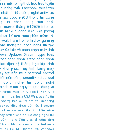
ính
miễn phí
github
học trực tuyến
ng nghệ 24h
Facebook
Windows
 nhật tin tức công nghệ
antivirus
n tạo
google
iOS
thông tin công
ng tin công nghệ mới nhất
n
huawei
tháng 04-2020
internet
ên
backup
công việc văn phòng
thiết kế
nên mua
phần mềm tốt
work from home
firefox
gaming
ded
thong tin cong nghe
tin tặc
hay
Cơ bản về cách chọn máy tính
ows Updates
Xiaomi
apps
best
tops
cách chọn laptop
cách chọn
iao dịch
hệ thống
học lập trình
o
khôi phục
máy tính bảng
máy
tay tốt nên mua
parental control
tốt nên dùng
security
setup
ssd
in cong nghe
tin công nghệ
ntech
xuan nguyen
ứng dụng
AI
tivirus
Mac OS
Microsoft 365
Máy
ốt nên mua
Tesla
USB
Windows 7
biến
bảo vệ
bảo vệ trẻ em
cài đặt
công
esktop
diệt virus
dữ liệu
freeware
ipad
metaverse
mật khẩu
phần mềm
hay
protections
tin tức công nghệ
trẻ
 trên mạng
điện thoại di dộng
ứng
7
Apple MacBook
Avast Free Antivirus
 Musk
LG
MS Teams
MS Windows