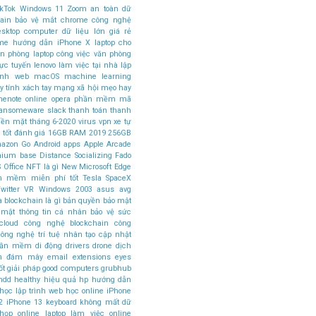
ikTok
Windows 11
Zoom
an toàn dữ
ain
bảo vệ mắt
chrome
công nghệ
esktop computer
dữ liệu lớn
giá rẻ
ome
hướng dẫn
iPhone X
laptop cho
ăn phòng
laptop công việc văn phòng
rực tuyến
lenovo
làm việc tại nhà
lập
rình web
macOS
machine learning
 tính xách tay
mạng xã hội
mẹo hay
nenote
online
opera
phần mềm mã
ansomeware
slack
thanh toán
thanh
tiền mặt
tháng 6-2020
virus
vpn
xe tự
 tốt
đánh giá
16GB RAM
2019
256GB
azon Go
Android apps
Apple Arcade
mium base
Distance Socializing
Fado
 Office
NFT là gì
New Microsoft Edge
n mềm miễn phí tốt
Tesla SpaceX
witter
VR
Windows 2003
asus
avg
a
blockchain là gì
bản quyền
bảo mật
 mật thông tin cá nhân
bảo vệ sức
cloud
công nghệ blockchain
công
ông nghệ trí tuệ nhân tạo
cập nhật
phần mềm
di động
drivers
drone
dịch
án đám mây
email
extensions
eyes
ốt
giải pháp
good computers
grubhub
hdd
healthy
hiệu quả
hp
hướng dẫn
học lập trình web
học online
iPhone
2
iPhone 13
keyboard
không mất dữ
 họp online
laptop làm việc online