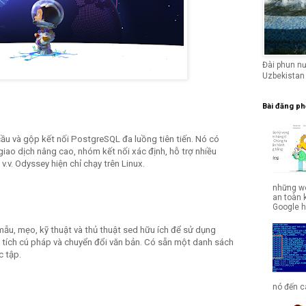
Đài phun n
Uzbekistan
Bài đăng ph
cầu và gộp kết nối PostgreSQL đa luồng tiên tiến. Nó có
giao dịch nâng cao, nhóm kết nối xác định, hỗ trợ nhiều
.v. Odyssey hiện chỉ chạy trên Linux.
những we
an toàn 
Google hợ
mẫu, mẹo, kỹ thuật và thủ thuật sed hữu ích để sử dụng
n tích cú pháp và chuyển đổi văn bản. Có sẵn một danh sách
c tập.
nó đến cá