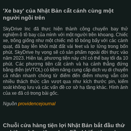
'Xe bay' của Nhật Bản cất cánh cùng một
người ngồi trên
SkyDrive Inc đã thực hiện thành công chuyến bay thử
nghiệm ô tô bay của mình với một người trên khoang. Chiếc
xe, trông giống như một chiếc mô tô bóng bẩy với các cánh
quạt, đã bay lên khỏi mặt đất vài feet và lơ lửng trong bốn
phút. SkyDrive hy vọng sẽ có sản phẩm ngoài đời thực vào
năm 2023. Hiện tại, phương tiện này chỉ có thể bay tối đa 10
phút. Các phương tiện cất cánh và hạ cánh thẳng đứng
bằng điện (eVTOL) có tiềm năng cung cấp dịch vụ di chuyển
cá nhân nhanh chóng từ điểm đến điểm nhưng vẫn còn
nhiều thách thức cần vượt qua như kích thước pin, kiểm
soát không lưu và các vấn đề cơ sở hạ tầng khác. Hình ảnh
của xe đã có trong bài gốc.
Nguồn
providencejournal
Chuỗi cửa hàng tiện lợi Nhật Bản bắt đầu thử